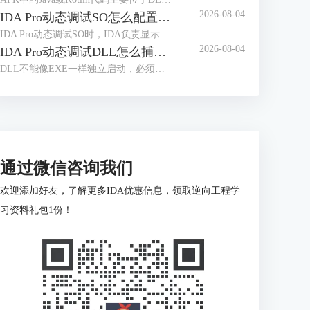
2026-08-04
IDA Pro动态调试SO怎么配置远程服务器 IDA Pro远程调试连接频繁中断如何处理
IDA Pro动态调试SO时，IDA负责显示反汇编、断点和寄存器，目标设备上的调试服务器负责控制实际进程。服务器架构、端口、调试器类型或目标进程选择错误，都可能导致无法附加、SO断点失效或连接突然中断。下面围绕“IDA Pro动态调试SO怎么配置远程服务器IDA Pro远程调试连接频繁中断如何处理”，说明完整配置和排查方法。
2026-08-04
IDA Pro动态调试DLL怎么捕获模块加载 IDA Pro模块加载后断点没有触发是什么原因
DLL不能像EXE一样独立启动，必须由宿主进程加载。宿主选择错误、加载事件捕获过晚，或仍按静态地址设置断点，都会造成模块已经出现，断点却没有反应。处理“IDA Pro动态调试DLL怎么捕获模块加载IDA Pro模块加载后断点没有触发是什么原因”，要先确认真实加载进程，再依据模块基址和RVA定位运行地址。
通过微信咨询我们
欢迎添加好友，了解更多IDA优惠信息，领取逆向工程学
习资料礼包1份！