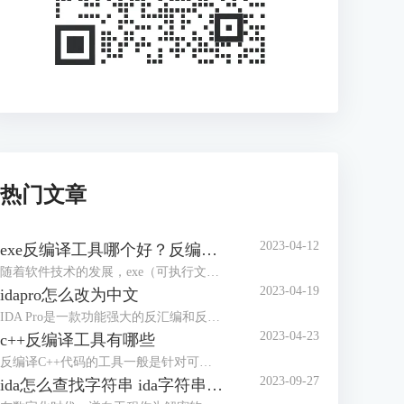
热门文章
2023-04-12
exe反编译工具哪个好？反编译能力强的工具盘点
随着软件技术的发展，exe（可执行文件）已经成为了电脑、手机等多个平台上的主要软件运行格式，而对于exe文件的反编译也成为了逆向工程中不可缺少的一个步骤。本文将介绍一些常用的exe反编译工具，并评价其优缺点，帮助读者选择合适的工具。
2023-04-19
idapro怎么改为中文
IDA Pro是一款功能强大的反汇编和反编译工具，广泛应用于逆向工程和软件开发领域。在使用IDA Pro时，如果我们不习惯英文界面，可以将其改为中文界面。本文将介绍IDA Pro怎么改为中文界面。IDA Pro界面改成中文主要有两种方法，下面是详细介绍。
2023-04-23
c++反编译工具有哪些
反编译C++代码的工具一般是针对可执行文件和库文件的反汇编和逆向分析工具。本文将给大家介绍c++反编译工具有哪些的内容。市面说的c++反编译工具有很多，下面介绍几款使用认识较多的软件。
2023-09-27
ida怎么查找字符串 ida字符串窗口快捷键