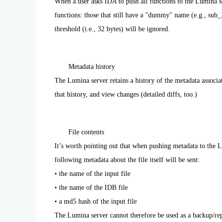
When a user asks IDA to push all functions to the Lumina s
functions: those that still have a "dummy" name (e.g., sub
threshold (i.e., 32 bytes) will be ignored.
Metadata history
The Lumina server retains a history of the metadata associated
that history, and view changes (detailed diffs, too.)
File contents
It’s worth pointing out that when pushing metadata to the L
following metadata about the file itself will be sent:
• the name of the input file
• the name of the IDB file
• a md5 hash of the input file
The Lumina server cannot therefore be used as a backup/repo