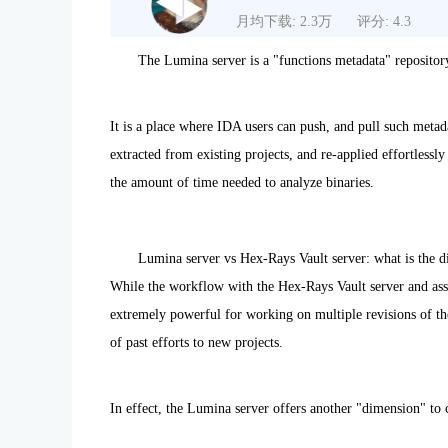
月均下载: 2.3万
评分: 4.3
The Lumina server is a "functions metadata" repositor
It is a place where IDA users can push, and pull such metad
extracted from existing projects, and re-applied effortlessl
the amount of time needed to analyze binaries.
Lumina server vs Hex-Rays Vault server: what is the d
While the workflow with the Hex-Rays Vault server and ass
extremely powerful for working on multiple revisions of the
of past efforts to new projects.
In effect, the Lumina server offers another "dimension" to 