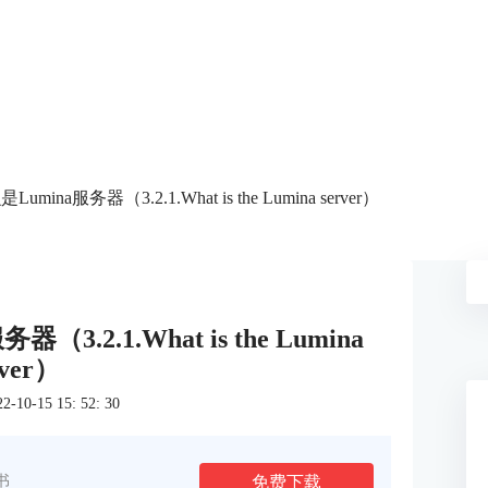
是Lumina服务器（3.2.1.What is the Lumina server）
器（3.2.1.What is the Lumina
rver）
0-15 15: 52: 30
免费下载
书