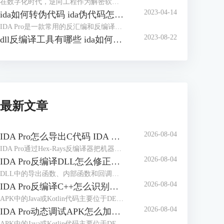
在数字化时代，逆向工程作为解密软件和分析程序的关键技术，正日益受到广泛关注。在逆向分析的过程中，IDA（Interactive DisAssembler）是一款备受推崇的工具，它为逆向工程师们提供了强大的功能和灵活的操作。本文将带您深入探讨如何在IDA中查找字符串，优化字符串窗口的使用，并探讨IDA如何将变量转换成字符串，帮助您更加熟练地驾驭这一工具，为逆向分析的世界增添一抹精彩。
2023-04-14
ida如何转伪代码 ida伪代码怎么看
IDA Pro是一款常用的反汇编和反编译工具，可以帮助我们分析二进制文件的实现细节和执行过程，以便更好地理解程序的执行过程和逻辑。在进行逆向工程的过程中，我们经常需要将反汇编结果转换为伪代码，以便更好地进行分析和修改。本文将介绍如何使用IDA Pro转换为伪代码，并简单讲解ida伪代码怎么看。
2023-08-22
dll反编译工具有哪些 ida如何反编译修改dll文件
最新文章
2026-08-04
IDA Pro怎么导出C代码 IDA Pro导出的C代码缺少变量声明如何处理
IDA Pro通过Hex-Rays反编译器把机器指令转换为接近C语言的伪代码，并不等于恢复原始工程。处理“IDA Pro怎么导出C代码IDA Pro导出的C代码缺少变量声明如何处理”时，应先修正函数边界、参数类型和局部变量，再执行导出；未经整理的伪代码容易出现声明折叠、变量合并和调用原型错误。
2026-08-04
IDA Pro反编译DLL怎么修正调用约定 IDA Pro调用约定识别错误会造成什么影响
DLL中的导出函数、内部函数和回调函数可能采用不同的参数传递方式。IDA Pro会根据处理器、编译器特征和调用现场推断函数原型，但优化编译、符号缺失、间接调用及自定义寄存器传参都会影响识别结果。“IDA Pro反编译DLL怎么修正调用约定IDA Pro调用约定识别错误会造成什么影响”涉及函数类型、栈平衡和跨函数数据流等内容。
2026-08-04
IDA Pro反编译C++怎么识别虚函数 IDA Pro虚函数调用关系显示错误如何调整
APK中的Java或Kotlin代码主要位于DEX文件，Native代码通常位于不同ABI目录下的ELF共享库。动态调试时看到大量sub_xxx、loc_xxx或无意义类名，往往不是调试器没有连接成功，而是当前数据库、运行模块与符号文件没有正确对应。处理“IDA Pro动态调试APK怎么加载符号IDA Pro调试APK时符号名称缺失如何补全”时，应先区分DEX符号和Native符号，再按照实际加载地址补充调试信息。
2026-08-04
IDA Pro动态调试APK怎么加载符号 IDA Pro调试APK时符号名称缺失如何补全
APK中的Java或Kotlin代码主要位于DEX文件，Native代码通常位于不同ABI目录下的ELF共享库。动态调试时看到大量sub_xxx、loc_xxx或无意义类名，往往不是调试器没有连接成功，而是当前数据库、运行模块与符号文件没有正确对应。处理“IDA Pro动态调试APK怎么加载符号IDA Pro调试APK时符号名称缺失如何补全”时，应先区分DEX符号和Native符号，再按照实际加载地址补充调试信息。