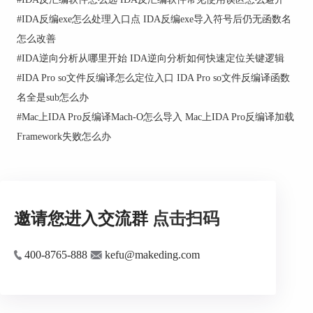
论
#
IDA反编exe怎么处理入口点 IDA反编exe导入符号后仍无函数名
打包壳把真实代码藏在解密后的内存页里，虚拟化
怎么改善
把语义变成解释器字节码，自修改会在运行时改写
#
IDA逆向分析从哪里开始 IDA逆向分析如何快速定位关键逻辑
指令，IDA对未解密前的静态镜像只能给出有限结
构，必须引入动态手段。
#
IDA Pro so文件反编译怎么定位入口 IDA Pro so文件反编译函数
名全是sub怎么办
5、反调试与反仿真会让动态验证也变难
#
Mac上IDA Pro反编译Mach-O怎么导入 Mac上IDA Pro反编译加载
部分样本会在调试器存在时走不同分支，或在特定
Framework失败怎么办
时间窗口才解密，导致你用动态去“证实静态”时拿
到的是另一条执行路径，需要把环境差异当成验证
变量管理。
6、结论是否可用看你要回答的问题类型
邀请您进入交流群
点击扫码
做函数定位、交叉引用追踪、字符串与常量溯源，
IDA通常很可靠；要断言运行时状态、并发竞态、
内存布局随输入变化的细节，仅靠静态结论风险很
400-8765-888
kefu@makeding.com
高。
二、IDA分析结果如何验证确认