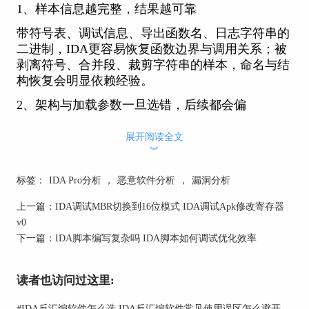
1、样本信息越完整，结果越可靠
带符号表、调试信息、导出函数名、日志字符串的
二进制，IDA更容易恢复函数边界与调用关系；被
剥离符号、合并段、裁剪字符串的样本，命名与结
构恢复会明显依赖经验。
2、架构与加载参数一旦选错，后续都会偏
处理器架构、位数、字节序、入口点、基址与段权
展开阅读全文
限若不一致，反汇编会出现大量伪指令与伪交叉引
︾
用，表面上能跳转、实际逻辑对不上，这是最常见
的系统性误差来源。
标签：
IDA Pro分析
，
恶意软件分析
，
漏洞分析
3、编译优化会让控制流与变量语义变得不直观
上一篇：
IDA调试MBR切换到16位模式 IDA调试Apk修改寄存器
v0
高优化会引入内联、尾调用、寄存器复用、栈变量
下一篇：
IDA脚本编写复杂吗 IDA脚本如何调试优化效率
消失等现象，伪代码看起来像缺分支或变量乱跳，
并不代表IDA算错，而是需要用寄存器活跃区间与
调用约定回推真实语义。
读者也访问过这里:
4、壳、虚拟化、加密与自修改会直接击穿静态结
#
IDA反汇编软件怎么选 IDA反汇编软件常见使用误区怎么避开