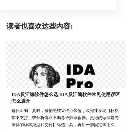
读者也喜欢这些内容:
2、用最小事实交叉验证函数边界
对关键函数先用快捷键【P】手动创建函数边界，
再用【X】查看交叉引用，确认调用点数量与落点
符合预期；若出现大量引用落在数据区或落在明显
不可能的地址，优先怀疑基址与段权限。
IDA反汇编软件怎么选 IDA反汇编软件常见使用误区
3、用反汇编与伪代码相互约束
怎么避开
对关键路径同时看反汇编与【F5】伪代码，伪代码
选反汇编工具时，最怕先被宣传点带偏，装完才发现目标格
只作为阅读辅助，遇到条件分支、指针运算、结构
式不支持，或分析链路不顺导致效率很低。更稳的做法是先
体访问要回到指令级确认寄存器来源与内存偏移，
按你的样本类型和交付目标选工具，再用一套固定试用流程
避免把伪代码当作源代码事实。
验证是否真能提速，最后把常见误区提前规避掉。...