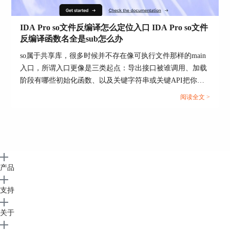
点、编译器特征与调用约定已对齐，不对齐时任何
结论都先降级为假设。
IDA Pro so文件反编译怎么定位入口 IDA Pro so文件
2、结构自洽性检查
反编译函数名全是sub怎么办
关键函数是否存在合理数量的调用点，是否存在稳
so属于共享库，很多时候并不存在像可执行文件那样的main
定的基本块结构，字符串与常量引用是否集中在可
入口，所谓入口更像是三类起点：导出接口被谁调用、加载
解释路径，异常时优先回退到装载与重定位。
阶段有哪些初始化函数、以及关键字符串或关键API把你引
到哪条调用链。另一边函数名全是sub，通常意味着符号被剥
3、语义一致性检查
阅读全文 >
离或识别率不够，你需要把符号来源、签名识别、手工命名
同一逻辑在反汇编与伪代码中是否一致，关键分支
这三条线同时跑起来，才能把阅读成本降下来。...
条件是否能追溯到明确的输入源，指针与数组访问
是否对应合理的数据结构。
4、对照证据检查
产品
能否用至少一种外部对照物证明函数身份或协议语
义，例如字符串、错误码、导出API、寄存器定
支持
义、已知版本差分，缺少对照时结论表述要保留前
提条件。
关于
5、动态闭环检查