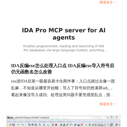
阅读全文 >
4、把类型与调用约定当作验证工具而不是美化
对外部接口与关键函数，先校准调用约定与参数数
量，再逐步补齐结构体与枚举类型，观察函数栈布
局与引用偏移是否收敛；类型补齐后交叉引用与伪
代码通常会变稳定，这是很实用的自洽性信号。
5、引入对照物做二次验证
能拿到的对照物包括map文件、导出符号、日志关
键字、协议文档、寄存器手册、已知版本的同源二
IDA反编exe怎么处理入口点 IDA反编exe导入符号后
进制；把同名字符串、错误码、导出API与关键常
仍无函数名怎么改善
量逐条对齐，确认你定位的函数与外部事实一致。
exe进IDA后第一眼最容易卡住两件事：入口点跳过去像一团
6、对库函数识别做抽样复核
乱麻，不知道从哪里开始顺；导入了符号却仍然满屏sub_，
当库识别结果直接影响结论时，不要完全依赖自动
看起来像没导入成功。处理这类问题不要凭感觉乱点，按固
识别，抽取若干被识别为memcpy、memcmp、
定顺序把入口点与加载口径对齐，再把符号匹配、库函数识
阅读全文 >
AES、CRC等关键库函数的片段，检查入参出参与
别、函数边界恢复三条线分别处理，通常就能明显提升可读
循环结构是否吻合，避免误识别把业务逻辑当成库
性。...
逻辑。