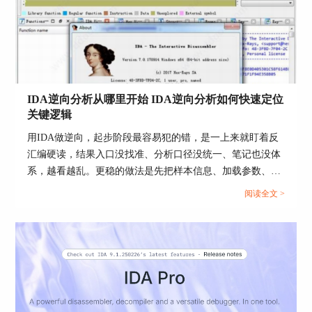
7、需要运行行为确认时再进入调试与追踪
在能够合法验证的环境下，选择【Debugger】切换
调试后端，设置关键断点并观察入参、返回值与分
支走向是否与静态推断一致；遇到壳与解密，优先
抓解密后内存映像再回填到静态工程，而不是在解
密前的镜像上纠结。
IDA逆向分析从哪里开始 IDA逆向分析如何快速定位
关键逻辑
8、把验证结论落到可复现记录
用IDA做逆向，起步阶段最容易犯的错，是一上来就盯着反
对每个关键结论至少保留三类证据，地址与函数哈
汇编硬读，结果入口没找准、分析口径没统一、笔记也没体
希、关键交叉引用截图或导出列表、动态验证的输
系，越看越乱。更稳的做法是先把样本信息、加载参数、自
入输出与断点观察记录，确保换人换机仍能复查同
动分析结果固定下来，再用少量高信息线索把范围收敛到关
一条链路。
阅读全文 >
键函数集合，最后再进入精读与还原，这样效率会高很
三、验证确认的关键检查清单
多。...
把高频踩坑点清单化，能显著降低重复返工，尤其
适合团队协作与审计交付。
1、前提一致性检查
确认架构、位数、字节序、基址、段权限、入口