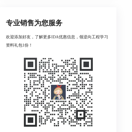
验证的目标不是证明IDA正确，而是证明某个结论
在可控前提下成立，建议把验证拆成装载正确性核
对、语义一致性核对、运行行为核对三层推进。
专业销售为您服务
1、先把装载与重定位核对到一致
在载入文件对话框确认处理器类型与位数正确，进
欢迎添加好友，了解更多IDA优惠信息，领逆向工程学习
入后先核对段分布与入口点是否合理，再根据固件
资料礼包1份！
映射或装载地址修正基址，常用路径是【Edit】
→【Segments】→【Rebase program】。