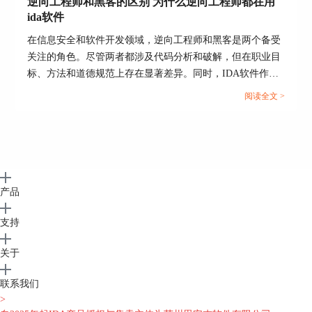
逆向工程师和黑客的区别 为什么逆向工程师都在用
ida软件
在信息安全和软件开发领域，逆向工程师和黑客是两个备受
关注的角色。尽管两者都涉及代码分析和破解，但在职业目
标、方法和道德规范上存在显著差异。同时，IDA软件作为
逆向工程师的首选工具，其受欢迎的原因也值得探讨。本文
阅读全文 >
将详细分析“逆向工程师和黑客的区别 为什么逆向工程师都
在用ida软件”这一主题，并进一步介绍常用的逆向工程软
件。...
产品
支持
关于
联系我们
>