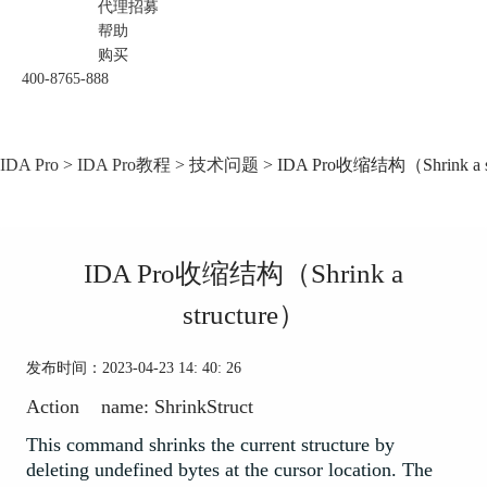
代理招募
帮助
购买
400-8765-888
IDA Pro
>
IDA Pro教程
>
技术问题
> IDA Pro收缩结构（Shrink a s
IDA Pro收缩结构（Shrink a
structure）
发布时间：2023-04-23 14: 40: 26
Action name: ShrinkStruct
This command shrinks the current structure by
deleting undefined bytes at the cursor location. The