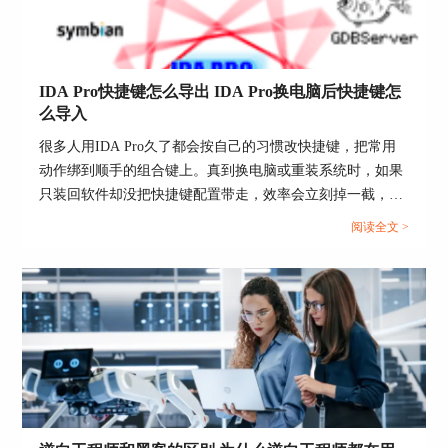
IDA Pro快捷键怎么导出 IDA Pro换电脑后快捷键怎
么导入
很多人用IDA Pro久了都会按自己的习惯改快捷键，把常用
动作绑到顺手的组合键上。真到换电脑或重装系统时，如果
只装回软件却没把快捷键配置带走，效率会立刻掉一截，连
排查样本时的节奏都会被打断。更麻烦的是团队里有人改了
阅读全文 >
快捷键但没做备份，后面想复原也说不清改了哪些。解决思
路很简单，把快捷键当成一份可迁移的配置文件来管理，导
出其实就是把这份文件备份好，导入就是放回正确目录并验
证生效。...