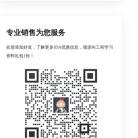
应以下指南操作分配许可，分配许可需要准备的信
息：
对于Named许可证
：
需要用户电子邮件地址（也可以是当前管理
员用户），在分配后，用户的邮箱地址登录Portal才能查看和下载
专业销售为您服务
licenses，管理员将不显示licenses.
对于Computer许可证
：
特定设备的 MAC 地址。邮箱最好填写当
欢迎添加好友，了解更多IDA优惠信息，领逆向工程学习
前登录的管理员邮箱。
资料礼包1份！
对于浮动许可证
：
运行许可证服务器的设备 MAC 地址。邮箱最
好填写当前登录的管理员邮箱。
注意：IDA floating许可分配要分配插件，分配link
to license server的许可，绑定到License server上。
如果有Lumina和Teams附加组件，也分配上。
Licesne server许可分配服务器MAC地址。Lumina和
Teams服务器也分配MAC地址。
Named许可分配和下载
1. 导航到
Licenses -> Subscriptions
。在列表中，