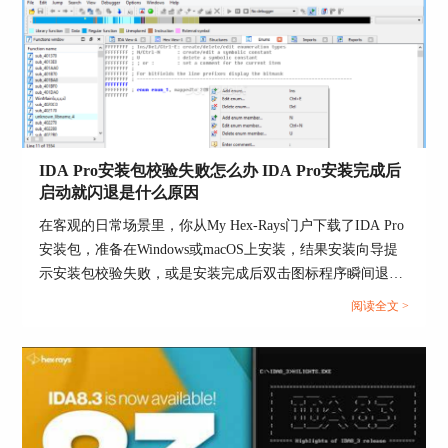
许可信息，由分配的用户邮箱重新登录才能查看许
可信息。
3.
当分配好许可信息后，分配的用户邮箱登录
Portal，将看到许可信息，点
Actions->Download
license key
下载许可文件。
IDA Pro安装包校验失败怎么办 IDA Pro安装完成后
启动就闪退是什么原因
在客观的日常场景里，你从My Hex-Rays门户下载了IDA Pro
安装包，准备在Windows或macOS上安装，结果安装向导提
示安装包校验失败，或是安装完成后双击图标程序瞬间退
Computer许可分配和下载
出。遇到这类问题不要急着反复重装，先把校验失败当作文
1. 导航到
Licenses -> Subscriptions
。在列表中，
阅读全文 >
件完整性问题处理，再把闪退当作运行环境与组件加载问题
找到要激活许可证的许可证 ID 和产品。在
Actions
处理，按下面的路径排查通常能快速收敛到原因。...
列下，单击三个点，然后在下拉菜单中单击
Assign/Activate license
。