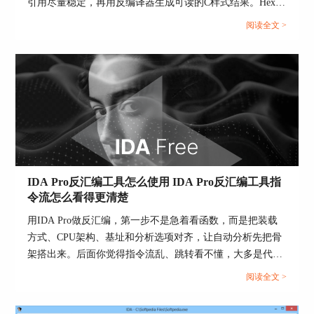
引用尽量稳定，再用反编译器生成可读的C样式结果。Hex-
Rays官方文档明确说明，伪代码窗口可以用【F5】或
阅读全文 >
【View】里的Pseudocode入口生成，而生成出来的结果是否
好读，很大程度取决于你前面有没有把函数、类型和命名整
理好。...
IDA Pro反汇编工具怎么使用 IDA Pro反汇编工具指
令流怎么看得更清楚
用IDA Pro做反汇编，第一步不是急着看函数，而是把装载
方式、CPU架构、基址和分析选项对齐，让自动分析先把骨
单击
Assign
后再点
click to Confirm
确认。
架搭出来。后面你觉得指令流乱、跳转看不懂，大多是代码
与数据没分清、函数边界没修正、类型信息缺失这三类问题
注意：如果分配的邮箱地址是当前管理员的，确认
阅读全文 >
叠加造成的。...
后状态Status由Pending activation变为Active。如果
分配的是其它用户邮箱地址，当前管理员里不显示