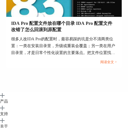
IDA Pro 配置文件放在哪个目录 IDA Pro 配置文件
2. 在新对话框中，分配许可证的所有权：设置将
改错了怎么回滚到原配置
安装和运行此 IDA 实例的机器的 MAC 地址（可以
很多人改IDA Pro的配置时，最容易踩的坑是分不清两类位
是您的），然后选择反编译器。（可选）选择
置：一类在安装目录里，升级或重装会覆盖；另一类在用户
Lumina 和 Teams 服务器，邮箱最好填写当前管理
目录里，才是日常个性化设置的主要落点。把文件位置找
员邮箱，如果输入其它邮箱，许可将分配到他的
准，再用“先备份再替换”的方式回滚，基本不会把环境搞
Portal帐户。
阅读全文 >
乱。...
产品
支持
关于