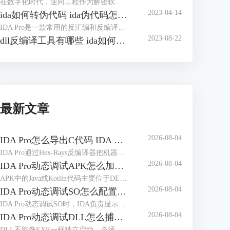
在数字化时代，逆向工程作为解密软件和分析程序的关键技术，正日益受到广泛关注。在逆向分析的过程中，IDA（Interactive DisAssembler）是一款备受推崇的工具，它为逆向工程师们提供了强大的功能和灵活的操作。本文将带您深入探讨如何在IDA中查找字符串，优化字符串窗口的使用，并探讨IDA如何将变量转换成字符串，帮助您更加熟练地驾驭这一工具，为逆向分析的世界增添一抹精彩。
2023-04-14
ida如何转伪代码 ida伪代码怎么看
IDA Pro是一款常用的反汇编和反编译工具，可以帮助我们分析二进制文件的实现细节和执行过程，以便更好地理解程序的执行过程和逻辑。在进行逆向工程的过程中，我们经常需要将反汇编结果转换为伪代码，以便更好地进行分析和修改。本文将介绍如何使用IDA Pro转换为伪代码，并简单讲解ida伪代码怎么看。
2023-08-22
dll反编译工具有哪些 ida如何反编译修改dll文件
最新文章
2026-08-04
IDA Pro怎么导出C代码 IDA Pro导出的C代码缺少变量声明如何处理
IDA Pro通过Hex-Rays反编译器把机器指令转换为接近C语言的伪代码，并不等于恢复原始工程。处理“IDA Pro怎么导出C代码IDA Pro导出的C代码缺少变量声明如何处理”时，应先修正函数边界、参数类型和局部变量，再执行导出；未经整理的伪代码容易出现声明折叠、变量合并和调用原型错误。
2026-08-04
IDA Pro动态调试APK怎么加载符号 IDA Pro调试APK时符号名称缺失如何补全
APK中的Java或Kotlin代码主要位于DEX文件，Native代码通常位于不同ABI目录下的ELF共享库。动态调试时看到大量sub_xxx、loc_xxx或无意义类名，往往不是调试器没有连接成功，而是当前数据库、运行模块与符号文件没有正确对应。处理“IDA Pro动态调试APK怎么加载符号IDA Pro调试APK时符号名称缺失如何补全”时，应先区分DEX符号和Native符号，再按照实际加载地址补充调试信息。
2026-08-04
IDA Pro动态调试SO怎么配置远程服务器 IDA Pro远程调试连接频繁中断如何处理
IDA Pro动态调试SO时，IDA负责显示反汇编、断点和寄存器，目标设备上的调试服务器负责控制实际进程。服务器架构、端口、调试器类型或目标进程选择错误，都可能导致无法附加、SO断点失效或连接突然中断。下面围绕“IDA Pro动态调试SO怎么配置远程服务器IDA Pro远程调试连接频繁中断如何处理”，说明完整配置和排查方法。
2026-08-04
IDA Pro动态调试DLL怎么捕获模块加载 IDA Pro模块加载后断点没有触发是什么原因
DLL不能像EXE一样独立启动，必须由宿主进程加载。宿主选择错误、加载事件捕获过晚，或仍按静态地址设置断点，都会造成模块已经出现，断点却没有反应。处理“IDA Pro动态调试DLL怎么捕获模块加载IDA Pro模块加载后断点没有触发是什么原因”，要先确认真实加载进程，再依据模块基址和RVA定位运行地址。