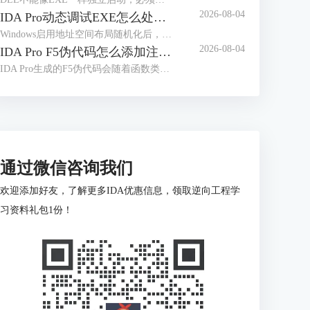
2026-08-04
IDA Pro动态调试EXE怎么处理地址随机化 IDA Pro断点地址随程序启动变化如何定位
Windows启用地址空间布局随机化后，同一个EXE每次启动时可能被加载到不同的虚拟地址。IDA静态分析窗口显示的是数据库地址，调试器看到的则是本次进程的实际地址。IDA Pro动态调试EXE怎么处理地址随机化IDA Pro断点地址随程序启动变化如何定位，关键不是记住某次运行的绝对地址，而是保存目标位置相对模块基址的偏移。PE格式中的相对虚拟地址，就是目标虚拟地址减去映像基址；加载器改变基址后，绝对地址会变，模块内偏移通常不变。
2026-08-04
IDA Pro F5伪代码怎么添加注释 IDA Pro F5伪代码注释丢失如何恢复
IDA Pro生成的F5伪代码会随着函数类型、变量名称和反编译结果变化而重新排版，注释并不是固定写在某一行文本上，而是依附于反编译器识别出的内部位置。围绕“IDA Pro F5伪代码怎么添加注释IDA Pro F5伪代码注释丢失如何恢复”，需要区分伪代码注释与地址级注释，并判断内容是真的被删除，还是因为结构变化转移到了其他位置。
通过微信咨询我们
欢迎添加好友，了解更多IDA优惠信息，领取逆向工程学
习资料礼包1份！