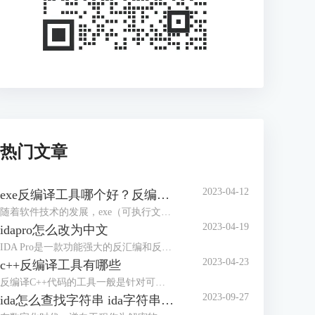
热门文章
2023-04-12
exe反编译工具哪个好？反编译能力强的工具盘点
随着软件技术的发展，exe（可执行文件）已经成为了电脑、手机等多个平台上的主要软件运行格式，而对于exe文件的反编译也成为了逆向工程中不可缺少的一个步骤。本文将介绍一些常用的exe反编译工具，并评价其优缺点，帮助读者选择合适的工具。
2023-04-19
idapro怎么改为中文
IDA Pro是一款功能强大的反汇编和反编译工具，广泛应用于逆向工程和软件开发领域。在使用IDA Pro时，如果我们不习惯英文界面，可以将其改为中文界面。本文将介绍IDA Pro怎么改为中文界面。IDA Pro界面改成中文主要有两种方法，下面是详细介绍。
2023-04-23
c++反编译工具有哪些
反编译C++代码的工具一般是针对可执行文件和库文件的反汇编和逆向分析工具。本文将给大家介绍c++反编译工具有哪些的内容。市面说的c++反编译工具有很多，下面介绍几款使用认识较多的软件。
2023-09-27
ida怎么查找字符串 ida字符串窗口快捷键