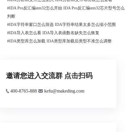
3、看到地址后先跳过去看它到底是什么
#
IDA Pro反汇编stm32怎么开始 IDA Pro反汇编stm32芯片型号怎么
判断
很多人以为导出表里的东西一定是函数入口，这个
习惯在IDA里很容易把人带偏。Hex-Rays在版本说
#
IDA字符串窗口怎么筛选 IDA字符串结果太多怎么缩小范围
明里专门提到，Exports窗口里的条目会按类型显示
#
IDA导入表怎么看 IDA导入表函数名缺失怎么恢复
不同图标，可能是函数，也可能是数据，甚至还是
#
IDA类型库怎么加载 IDA类型库加载后类型不准怎么调整
未定义项。也就是说，某个导出点进去以后如果不
像函数，不一定是你看错了，也可能它本来就不是
普通代码入口。
4、导出跳进去以后顺手看【Address details】
邀请您进入交流群
点击扫码
如果你已经跳到某个导出地址，旁边的【Address
details】窗口很有用。官方说明里写得很明确，这
400-8765-888
kefu@makeding.com
个视图会跟随当前地址自动更新，能看到当前地址
名称、底层标志和数据解释方式。实际用起来，它
特别适合拿来确认当前地址到底已经被识别成代
码、数据，还是还停在比较原始的状态。
二、IDA导出表地址定位不准怎么办