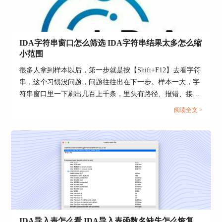
越容易乱。把顺序调过来，导出表其实没那么神
秘。
1、先把地址体系分开再开始对表
IDA字符串窗口怎么筛选 IDA字符串结果太多怎么缩
最稳的顺序应该是这样，先确认你手里拿到的是导
小范围
出窗口地址、RVA、VA还是文件偏移，然后再决
定用哪个入口去核。Hex-Rays既给了导出窗口，也
很多人拿到样本以后，第一步就是按【Shift+F12】去看字符
给了【Jump to file offset】和【Address details】这
串，这个习惯没问题，问题往往出在下一步。样本一大，字
些配套视图，本身就是在告诉你，这几类地址不能
符串窗口里一下刷出几百上千条，里头有路径、报错、接口
混着读。
名、域名，也夹着一堆零散字符和无关文本。这个时候如果
阅读全文 >
只靠眼睛往下翻，效率通常会很差。IDA官方文档和Hex-
2、不要把导出窗口当成纯函数列表
Rays的说明其实已经把思路讲得很清楚，字符串窗口不是只
这点如果不改，后面很容易一直误判。官方已经说
能拿来“看结果”，它前面可以先收扫描条件，打开以后还可
明过导出窗口条目会按函数、数据、未定义等类型
以再做列表过滤，所以结果太多时，关键不是翻得更快，而
区分，再加上PE还支持转发导出，所以它更像是一
是先把范围缩对。...
个对外导出符号列表，不是一个天然等价于函数列
表的窗口。把它当函数表看，定位自然更容易“看
偏”。
3、整库偏移问题优先查基址不要先手改名字
IDA导入表怎么看 IDA导入表函数名缺失怎么恢复