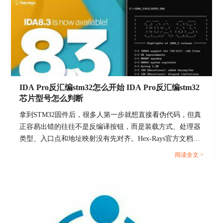
IDA可以根据数据到代码的引用创建函数，也会自
列出来，而新版发行说明还提到，IDA会在exports和entry
动创建函数尾块、分析控制流和交叉引用。要是这
points列表里区分主入口点。这说明DLL分析本来就不该只
些分析结果不完整，导出地址跳过去就可能像是落
盯伪代码窗口，而是要先从PE结构相关视图切进去。...
在数据上、落在半截代码上，或者只是个未定义位
置。遇到这种情况，重点不是先怀疑导出表，而是
先看数据库分析状态。
4、如果只是某一段看着怪不一定真是地址错了
IDA Pro反汇编stm32怎么开始 IDA Pro反汇编stm32
这也是高频误判。因为导出项可能是数据，也可能
芯片型号怎么判断
是未定义项，所以你跳过去看到不是一个完整函
拿到STM32固件后，很多人第一步就想直接看伪代码，但真
数，并不能直接得出“导出地址不准”的结论。特别
正容易出错的往往不是反编译按钮，而是装载方式、处理器
是某些导出只是变量、表项、跳板，或者本来就依
类型、入口点和地址映射没有先对齐。Hex-Rays官方文档已
赖后续人工整理，这时候与其急着改地址，不如先
经把基础路径写得很清楚，IDA先根据输入文件匹配loader，
确认条目类型。
阅读全文 >
再让你确认处理器；而Cortex-M的启动方式又决定了向量
三、IDA导出表定位为什么总会看偏
表、初始栈顶和复位入口本来就是最重要的起手线索。对
STM32来说，先把固件装对、入口找对、段布局理顺，再去
很多人不是不会点窗口，而是每次都在同一个地方
判断芯片系列，通常会比一上来死盯某个函数更稳。...
看偏。根子往往不在某个按钮，而在判断顺序反
了。先拿地址去套结论，再回头补地址概念，越看