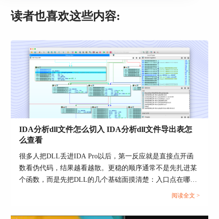
读者也喜欢这些内容:
2、整库都偏了一截就先查基址和重基址
如果你发现不只是一个导出点不准，而是很多导出
都整体差一段，那首先该怀疑的不是导出表本身，
而是整个程序的装载基准不对。Hex-Rays文档里对
【Rebase program】的定义很直接，它会把整个程
序按指定字节数整体平移；如果只是个别段落到了
IDA分析dll文件怎么切入 IDA分析dll文件导出表怎
错误地址，也可以用【Move segment】处理。这里
么查看
要注意，官方也提醒过，段移动到错误位置又没有
可用重定位信息时，反汇编结果可能会跟着失真。
很多人把DLL丢进IDA Pro以后，第一反应就是直接点开函
数看伪代码，结果越看越散。更稳的顺序通常不是先扎进某
3、地址落点怪异时看看分析选项有没有把代码建
个函数，而是先把DLL的几个基础面摸清楚：入口点在哪、
起来
导出表里暴露了什么、导入了哪些API、这些导出函数之间
阅读全文 >
有时候导出地址没偏，只是IDA还没把那里认成你
有没有明显的分发关系。Hex-Rays官方界面文档已经把
期待的代码形态。Hex-Rays的分析选项里提到，
Exports、Imports、Functions、Names、Strings这些视图单独