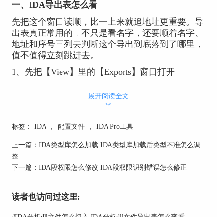
一、IDA导出表怎么看
先把这个窗口读顺，比一上来就追地址更重要。导
出表真正常用的，不只是看名字，还要顺着名字、
地址和序号三列去判断这个导出到底落到了哪里，
值不值得立刻跳进去。
1、先把【View】里的【Exports】窗口打开
IDA官方文档里把【Open exports window】列在标
展开阅读全文
准子窗口里，说明这本来就是常规分析视图，不需
︾
要额外装插件。打开以后，你会看到三列基础信
息，也就是导出名、导出地址和导出序号。平时看
标签：
IDA
，
配置文件
，
IDA Pro工具
DLL或EXE的对外接口，先从这里入手最直接。
上一篇：
IDA类型库怎么加载 IDA类型库加载后类型不准怎么调
2、先按三列来读不要只盯名字
整
Exports窗口里最容易被忽略的是Ordinal。可现实里
下一篇：
IDA段权限怎么修改 IDA段权限识别错误怎么修正
很多样本，尤其是系统库、老组件或壳处理过的文
件，名称和序号要一起看才稳。官方说明已经把这
读者也访问过这里:
三列定义得很清楚，所以真要核导出表，别只看名
字好不好认，也要看地址和序号是不是对应得上。
#
IDA分析dll文件怎么切入 IDA分析dll文件导出表怎么查看