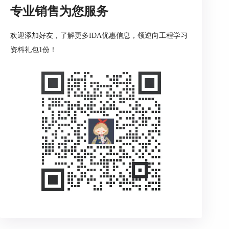
导出表地址看着不准，常见原因其实就那几类。不
专业销售为您服务
是基址没对齐，就是你拿程序地址去比文件偏移，
要不就是导出本来不是函数，还有一种是当前数据
欢迎添加好友，了解更多IDA优惠信息，领逆向工程学习
库分析还没把那个位置识别完整。把这几层分开，
问题通常就没那么绕。
资料礼包1份！
1、先分清你现在比的是程序地址还是文件偏移
这一步是最基础，也是最容易错的一步。Exports窗
口显示的是导出符号在当前分析程序里的地址，而
【Jump to file offset】这个命令则是根据你输入的
文件偏移，跳到对应的程序地址。也就是说，如果
你拿某个PE工具里的文件偏移，直接去和Exports
窗口里的地址硬比，偏掉反而是正常的。正确做法
是用【Jump】【Jump to file offset】先做一次映
射，再来看它落到哪里。