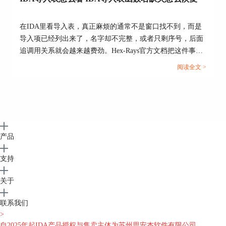
如果很多导出都整体错位，先去看【Rebase
program】或段地址，比先在每个导出上做局部修
在IDA里看导入表，真正麻烦的通常不是窗口找不到，而是
补更有效。因为Hex-Rays对重基址和段移动的定义
导入项已经列出来了，名字却不完整，或者只剩序号，后面
都很明确，这两个动作本来就是用来修整体装载位
追调用关系就会越来越费劲。Hex-Rays官方文档把这件事拆
置的。先把地基摆正，再做函数和符号整理，后面
得很清楚，IDA有单独的【Imports】视图，里面会列出导入
才不容易返工。
阅读全文 >
地址、序号、函数名和来源库名；但如果导入项本来就是按
4、看起来像地址错也可能只是数据库还没分析透
序号导入，或者加载时没找到对应模块与IDS文件，名字恢
复能力就会明显受限。...
Hex-Rays的分析选项里本来就包含创建函数、创建
函数尾块、分析无返回函数和全面交叉引用这些动
作。导出地址如果正好落在分析还不充分的位置，
你看到的就会像是半截、断块或数据，不代表导出
产品
表本身一定错了。这个时候先补分析，通常比立刻
怀疑装载地址更靠谱。
支持
关于
联系我们
>
自2025年起IDA产品授权与售卖主体为苏州思安杰软件有限公司