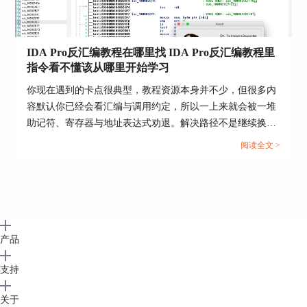
IDA Pro反汇编教程在哪里找 IDA Pro反汇编教程里
指令看不懂该从哪里开始学习
你现在遇到的卡点很典型，教程资源本身并不少，但很多内
容默认你已经会看汇编与调用约定，所以一上来就会被一堆
助记符、寄存器与地址表达式劝退。解决路径不是继续换教
总结
程，而是先把资源来源固定，再用一套从指令到函数到程序
阅读全文 >
结构的学习顺序，把看不懂的地方逐层拆开。...
IDA Pro反编译bin文件，关键不在于先打开伪代码
窗口，而在于先把binary loader、处理器架构和装
载位置收对。基址填写时，x86更适合按segment和
offset的组合去理解，其他处理器则更应看后续内
存布局窗口；如果前面装载地址没填准，后面再用
产品
整体重定位去修也来得及。把加载、定址和转代码
这几步走顺以后，bin文件在IDA里的分析会清楚很
支持
多。
关于