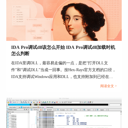
方式，则只是从APK里提取某一个dex来看。Android官方资
过向量表指向代码，所以装载后要优先看这些位置
料则明确了APK里常见关键文件的位置，比如根目录下的
是不是像真正的入口区，而不是一上来就随机点函
`AndroidManifest.xml`、`classes.dex`和`resources.arsc`。这也
数。
意味着，先看什么、资源去哪里找，本来就是两条线。...
3、然后看代码区能不能连续成函数
如果你把一段区域转成代码以后，交叉引用、流程
和函数边界都能逐步连起来，通常说明处理器和基
IDA Pro调试dll该怎么开始 IDA Pro调试dll加载时机
址大方向没有偏；反过来，如果转出来的代码始终
怎么判断
很碎，就要回头检查加载条件。
在IDA里调DLL，最容易走偏的一点，是把“打开DLL文
4、最后再去看伪代码
件”和“调试DLL”当成一回事。按Hex-Rays官方文档的口径，
IDA支持调试Windows应用和DLL，也支持附加到已经在运
伪代码是建立在前面反汇编和函数识别基础上的，
行的进程；调试前还需要在【Debugger】里的【Process
所以它更适合放在最后做结果确认，而不是放在最
阅读全文 >
options...】配置Application、Directory和Input file这几个路
前面当入口。当前置条件理顺以后，F5出来的内容
径。与此同时，调试期里还有专门的【Module list】窗口，
通常会稳定很多。
用来显示当前进程已经加载的所有模块。也就是说，调DLL
的核心不是单独把DLL跑起来，而是先找到会加载它的宿主
进程，再让IDA把“当前IDB对应的模块”和“运行中的模块实
例”对上。...