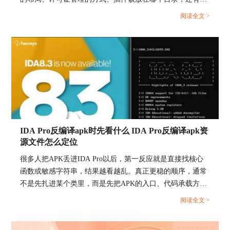
Rebase program把当前程序整体移到新地址，所以
些功能入口的位置，都会跟着变化。按照Hex-Rays官方最新
遇到初始装载地址不确定的样本，也可以先粗加
阅读全文 >
的发布记录，IDA 9.3sp1已经当成9.3系列的一个维护版本放
载，等确认真实基址后再整体校正。
出来了，它主要是改进了一下V850反编译器，顺带修了一些
三、IDA Pro bin文件加载后怎么校对
别的问题。如果是头一回装IDA，那优先去看9.3系列的教程
会更合适；要是手上还在维护一些比较老的工程，那就应该
bin文件真正难的，不是装进去，而是装进去以后
根据机器上实际装的版本来找对应的资料，这样才不容易对
怎么确认自己没有走偏。更稳的检查顺序，是先看
不上号。...
处理器选得对不对，再看基址是不是和目标平台一
致，最后再看当前区域有没有被正确转成代码。因
为Hex-Rays官方已经说明，raw binary天生缺少处
理器和装载信息，所以这些前置项只要错一个，后
IDA Pro反编译apk时先看什么 IDA Pro反编译apk资
面的函数识别和伪代码就会跟着偏。
源文件怎么定位
1、先看指令解码是不是顺
很多人把APK丢进IDA Pro以后，第一反应就是直接找核心
如果一打开就是大量明显不合理的指令，优先怀疑
函数或敏感字符串，结果越看越乱。真正更稳的顺序，通常
处理器架构选错了，而不是先怀疑样本损坏。因为
不是先扎进某个类里，而是先把APK的入口、代码承载方式
bin文件最常见的第一类偏差，就是架构没对上。
和资源结构摸清。Hex-Rays官方文档已经说明，IDA既可以
阅读全文 >
直接处理`.apk`，也可以处理其中的`.dex`；如果用
2、再看入口和向量区域是不是合理
`APK`loader，IDA会加载所有`classes*.dex`，而如果用`ZIP`
官方博客提到，固件通常从较低地址开始，或者通