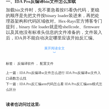
一、IDA Pro反编译bin文件怎么加载
加载bin文件时，先不要急着按F5看伪代码，更稳
的顺序是先把文件按binary loader装进来，再把处
理器架构和代码区域收对。Hex-Rays官方博客专门
提到，binary file loader就是给shellcode、firmware
以及其他没有标准头信息的文件准备的，文件装入
后，IDA并不能自动决定哪里应该开始反汇编。
1、先新建数据库并选择bin文件
展开阅读全文
︾
打开IDA后先走新建分析库的流程，再选中你的bin
文件。对这类文件来说，重点不是直接确定分析结
标签：
反编译软件
，
配置文件
果，而是先进入可手动指定loader和处理器的装载
流程。
上一篇：
IDA Pro反编译so文件怎么进行 IDA Pro反编译so文件入
口函数怎么找
2、把加载方式切到binary loader
下一篇：
IDA Pro反汇编arm代码怎么看 IDA Pro反汇编arm模式怎
如果当前识别结果不是你想要的方式，就手动改成
么区分
binary loader。官方博客说明，这个loader可以用于
分析shellcode、固件以及其他原始二进制文件，所
读者也访问过这里:
以做bin文件分析时，优先把入口收在这里会更