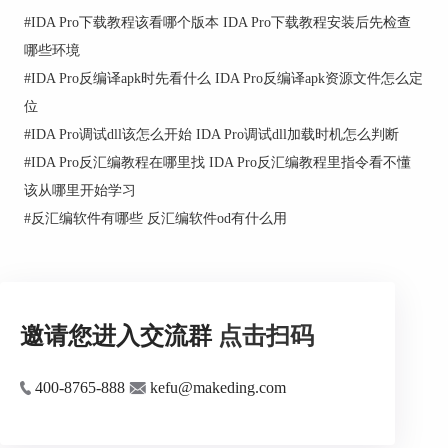
稳。
#
IDA Pro下载教程该看哪个版本 IDA Pro下载教程安装后先检查
3、先把处理器架构选对
哪些环境
bin文件没有处理器信息，IDA不会替你可靠地猜出
#
IDA Pro反编译apk时先看什么 IDA Pro反编译apk资源文件怎么定
来，所以处理器类型要靠你自己确认。若文件实际
位
是ARM、MIPS或PPC，却按x86去解码，后面看到
#
IDA Pro调试dll该怎么开始 IDA Pro调试dll加载时机怎么判断
的指令、函数边界和交叉引用都会明显不对。
#
IDA Pro反汇编教程在哪里找 IDA Pro反汇编教程里指令看不懂
4、载入后先把代码区转成代码
该从哪里开始学习
官方博客写得很直接，raw binary载入以后，IDA不
#
反汇编软件有哪些 反汇编软件od有什么用
能自己决定从哪里开始反汇编，这时通常要从文件
起始、向量表，或者明显像指令流的位置开始，用
C把区域转成代码。等函数边界逐步建立起来，并
且当前架构已经装有对应反编译器时，再看伪代码
邀请您进入交流群
点击扫码
会更准。
二、IDA Pro反编译bin文件基址怎么填写
400-8765-888
kefu@makeding.com
基址填写这一步，真正容易错的不是数字本身，而
是把不同处理器的装载方式混在一起。Hex-Rays官