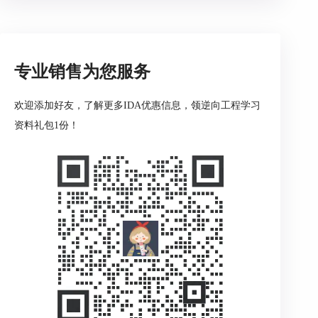
方博客说明，Loading segment和Loading offset在
x86家族里一起决定加载位置，而对其他处理器，
IDA会在处理器确认后继续询问内存布局，所以基
址填写不能只套一种写法。
专业销售为您服务
1、如果是x86平坦内存模型
这类情况下更常见的做法是把Loading segment留在
欢迎添加好友，了解更多IDA优惠信息，领逆向工程学习
0，把真实装载地址写到Loading offset。官方资料
资料礼包1份！
说明，这两个值共同决定文件数据被放到哪里，而
平坦模式下真正有参考意义的通常就是offset。