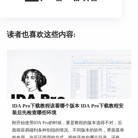
2、如果你已经知道真实运行地址
读者也喜欢这些内容:
那就直接把这个地址作为装载基址来填。因为raw
binary没有头部元数据，IDA不会替你补真实映
射，所以只要你已经从手册、固件布局或内存映射
表里拿到了地址，直接按真实地址装入会比先放在
0再去猜更省事。
3、如果是ARM、MIPS、PPC这类文件
不要硬套x86的segment和offset思路。Hex-Rays官方
博客说明，这些处理器在确认架构以后，IDA会继
续弹出内存布局相关窗口，让你直接决定文件放到
哪段地址空间里，所以应按后续布局窗口去定
IDA Pro下载教程该看哪个版本 IDA Pro下载教程安
ROM起始地址和其他映射信息。
装后先检查哪些环境
4、如果前面基址填错了
刚开始使用IDA Pro的时候，要是教程的版本选得不对，后
面很容易碰到各种别扭的情况。不同版本的软件，界面菜单
不一定要从头重开。官方博客说明，后面可以通过
的布局、许可证管理的方式、插件该放在哪个目录，还有一