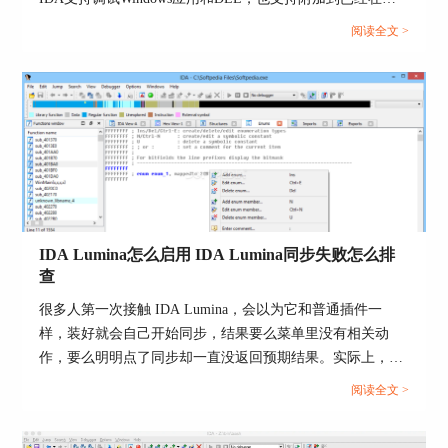
没有有效的初始化代码，你需要转而从导出函数或
行的进程；调试前还需要在【Debugger】里的【Process
资源使用路径切入。
阅读全文 >
options...】配置Application、Directory和Input file这几个路
5、确认文件位数与加载方式是否正确
径。与此同时，调试期里还有专门的【Module list】窗口，
用来显示当前进程已经加载的所有模块。也就是说，调DLL
32位dll用32位IDA加载，64位dll用64位IDA加载，
位数不匹配会让入口识别与反编译表现异常；如果
的核心不是单独把DLL跑起来，而是先找到会加载它的宿主
一开始加载选项不当，建议重新载入并让自动分析
进程，再让IDA把“当前IDB对应的模块”和“运行中的模块实
跑完后再找入口。
例”对上。...
6、遇到加壳或强保护先换成可分析版本
若入口点看起来像一段解包壳或异常短小跳转，静
IDA Lumina怎么启用 IDA Lumina同步失败怎么排
态视图里可能看不到真实初始化逻辑，此时更稳的
查
做法是获取未加壳或带符号的构建版本用于排障与
审计，避免在壳代码里消耗时间。
很多人第一次接触 IDA Lumina，会以为它和普通插件一
样，装好就会自己开始同步，结果要么菜单里没有相关动
三、IDA Pro入口与导出定位后的复核动作
作，要么明明点了同步却一直没返回预期结果。实际上，
把导出与入口找到只是开始，复核动作能决定你后
Lumina这一套功能分成客户端启用、服务器选择、自动拉取
阅读全文 >
续追踪是否会跑偏。建议用一套固定检查把地址、
和手动推送几层来配，前面少一步，后面就容易看起来像是
模块与调用链稳定下来，再进入深挖与命名沉淀阶
同步失败。Hex-Rays 目前的官方文档也把这几层拆得很清
段。