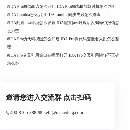
重命名成可读名称，后续在调用方通过
#
IDA Pro调试dll该怎么开始 IDA Pro调试dll加载时机怎么判断
GetProcAddress按序号定位时就能快速对上。
#
IDA Lumina怎么启用 IDA Lumina同步失败怎么排查
5、识别转发导出避免追到错误位置
#
IDA配置java环境怎么设置 IDA配置java环境后反编译仍报错怎
如果双击导出项跳转后看到的是一段字符串或跳转
么排查
壳，而不是正常函数体，这类很可能是转发导出，
#
IDA Pro伪代码视图怎么开启 IDA Pro伪代码变量名太乱怎么整
做法是先确认它最终指向哪个模块哪个符号，再去
理
对应模块里分析真实实现，避免在本dll里硬追。
#
IDA Pro交叉引用窗口在哪里打开 IDA Pro交叉引用跳转不正确
6、用导出反推业务入口并建立优先级
怎么办
导出很多时不要平均用力，先挑名字最像业务接口
的导出，或被外部调用最频繁的导出做主线，把这
条主线的函数命名与参数类型补齐后，再用交叉引
用扩散到其它导出，效率更高。
邀请您进入交流群
点击扫码
二、IDA反汇编dll找不到DllMain怎么处理
找不到DllMain通常不是IDA坏了，而是入口函数名
400-8765-888
kefu@makeding.com
称并不一定叫DllMain，很多编译器会把入口命名
为DllEntryPoint或DllMainCRTStartup，再由运行库
间接调用用户的DllMain。处理思路是先从Entry