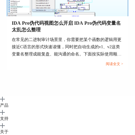
串与常量的含义写进注释并同步重命名函数，后续
你用搜索再回到这些点会非常快。
5、每完成一段命名就回到伪代码复核
IDA Pro伪代码视图怎么开启 IDA Pro伪代码变量名
太乱怎么整理
命名与补类型后立刻回看伪代码是否更可读，若仍
混乱优先补结构体与函数原型，不要急着继续往下
在常见的二进制审计场景里，你需要把某个函数的逻辑用更
追，否则你会在低质量伪代码上反复返工。
接近C语言的形式快速读懂，同时把自动生成的v1、v2这类
变量名整理成能复盘、能沟通的命名。下面按实际使用顺
序，先把伪代码视图打开，再把变量名和类型一步步理顺，
阅读全文 >
过程都能在IDA的菜单和快捷键里完成。...
产品
支持
关于