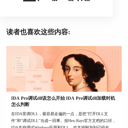
2、在入口点链路里识别DllEntryPoint与运行库入口
读者也喜欢这些内容:
入口点在IDA里常显示为DllEntryPoint，并可能调
用DllMainCRTStartup，再由它调用真正的
DllMain，你找不到DllMain时先把这条调用链走
通，往往就能定位到用户逻辑入口。
3、优先检查TLS回调是否早于DllMain执行
有些dll会通过TLS回调在入口点之前执行初始化代
码，导致你死盯DllMain却看不到关键逻辑，按Ctrl
加E的入口点列表查看是否存在TlsCallback条目并
先分析它。
IDA Pro调试dll该怎么开始 IDA Pro调试dll加载时机
怎么判断
4、确认是不是资源型dll或入口点为空
在IDA里调DLL，最容易走偏的一点，是把“打开DLL文
如果入口点列表为空或入口跳转后明显不在代码
件”和“调试DLL”当成一回事。按Hex-Rays官方文档的口径，
段，可能是资源型dll或入口点为0，这类文件可能
IDA支持调试Windows应用和DLL，也支持附加到已经在运