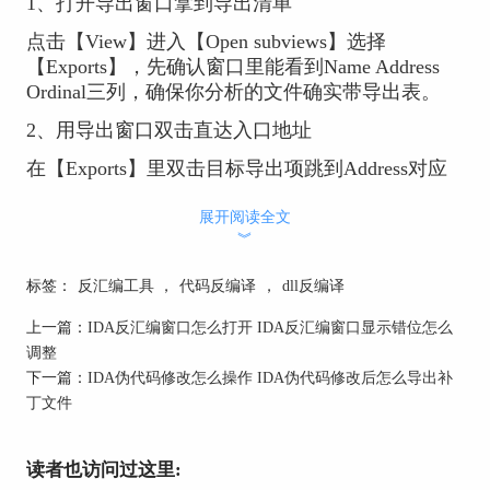
1、打开导出窗口拿到导出清单
点击【View】进入【Open subviews】选择
【Exports】，先确认窗口里能看到Name Address
Ordinal三列，确保你分析的文件确实带导出表。
2、用导出窗口双击直达入口地址
在【Exports】里双击目标导出项跳到Address对应
位置，先看是否落在可执行段，若落在代码段就继
续看函数边界，若落在数据段先不要急着下结论。
展开阅读全文
︾
3、导出地址落到非函数区域先补函数再继续
标签：
反汇编工具
，
代码反编译
，
dll反编译
跳转后如果该地址没有函数边界或显示为数据，先
在该地址处创建函数并让自动分析补充交叉引用，
上一篇：
IDA反汇编窗口怎么打开 IDA反汇编窗口显示错位怎么
再回到【Exports】继续逐项核对，避免你以为导出
调整
不存在其实只是未被识别成函数。
下一篇：
IDA伪代码修改怎么操作 IDA伪代码修改后怎么导出补
丁文件
4、只导出序号的dll用Ordinal反查并补命名
若Name列为空或大量显示不出语义，重点看
读者也访问过这里:
Ordinal列并按序号建立映射表，把常用序号导出先