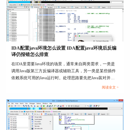
楚，公共服务器和私有服务器的配置方式不同，自动同步发
1、用IDA Pro的模块与导入视图确认依赖边界
生在初始自动分析结束后，手动同步则要从【Lumina】菜单
单独触发。...
打开Imports和Modules相关视图，确认导入的关键
库与调用的关键API是否符合预期，若出现同名库
来自不同路径的迹象，先把边界查清再继续追。
2、对入口点附近先做一次交叉引用扫描
IDA配置java环境怎么设置 IDA配置java环境后反编
在入口点函数里对关键调用点查看交叉引用，优先
译仍报错怎么排查
把初始化注册点、线程创建点、回调注册点命名出
在IDA里需要Java环境的场景，通常来自两类需求，一类是
来，这些点往往比逐指令看更快锁定业务路径。
调用Java版第三方反编译器或辅助工具，另一类是某些插件
3、把导出函数分成三类分别处理
依赖系统可用的Java运行时。处理思路要先把Java装对并让
IDA进程读到环境变量，再去验证插件是否真正加载与可
第一类是真正业务实现的导出，直接命名并补参数
阅读全文 >
用，否则你会一直在表面报错上兜圈子。...
类型；第二类是薄封装导出，重点看它调用了哪个
内部函数；第三类是转发或跳板导出，先定位最终
目标再分析实现。
4、把关键常量与字符串绑定到函数名
入口与导出定位后，优先在同一函数里把关键字符