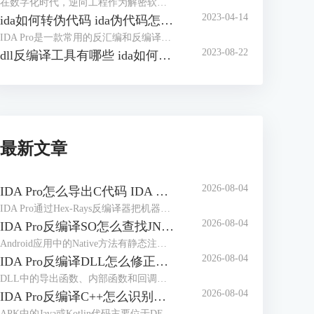
在数字化时代，逆向工程作为解密软件和分析程序的关键技术，正日益受到广泛关注。在逆向分析的过程中，IDA（Interactive DisAssembler）是一款备受推崇的工具，它为逆向工程师们提供了强大的功能和灵活的操作。本文将带您深入探讨如何在IDA中查找字符串，优化字符串窗口的使用，并探讨IDA如何将变量转换成字符串，帮助您更加熟练地驾驭这一工具，为逆向分析的世界增添一抹精彩。
2023-04-14
ida如何转伪代码 ida伪代码怎么看
IDA Pro是一款常用的反汇编和反编译工具，可以帮助我们分析二进制文件的实现细节和执行过程，以便更好地理解程序的执行过程和逻辑。在进行逆向工程的过程中，我们经常需要将反汇编结果转换为伪代码，以便更好地进行分析和修改。本文将介绍如何使用IDA Pro转换为伪代码，并简单讲解ida伪代码怎么看。
2023-08-22
dll反编译工具有哪些 ida如何反编译修改dll文件
最新文章
2026-08-04
IDA Pro怎么导出C代码 IDA Pro导出的C代码缺少变量声明如何处理
IDA Pro通过Hex-Rays反编译器把机器指令转换为接近C语言的伪代码，并不等于恢复原始工程。处理“IDA Pro怎么导出C代码IDA Pro导出的C代码缺少变量声明如何处理”时，应先修正函数边界、参数类型和局部变量，再执行导出；未经整理的伪代码容易出现声明折叠、变量合并和调用原型错误。
2026-08-04
IDA Pro反编译SO怎么查找JNI注册函数 IDA Pro动态注册的Native方法如何定位
Android应用中的Native方法有静态注册和动态注册两种形式。静态注册通常能在SO导出表中看到以Java_开头的函数名，动态注册则会在运行时通过RegisterNatives把Java方法名、方法签名和Native函数地址建立对应关系。IDA Pro反编译SO怎么查找JNI注册函数IDA Pro动态注册的Native方法如何定位，重点是找到注册入口、识别JNINativeMethod数组，再沿函数指针进入真正的Native实现。
2026-08-04
IDA Pro反编译DLL怎么修正调用约定 IDA Pro调用约定识别错误会造成什么影响
DLL中的导出函数、内部函数和回调函数可能采用不同的参数传递方式。IDA Pro会根据处理器、编译器特征和调用现场推断函数原型，但优化编译、符号缺失、间接调用及自定义寄存器传参都会影响识别结果。“IDA Pro反编译DLL怎么修正调用约定IDA Pro调用约定识别错误会造成什么影响”涉及函数类型、栈平衡和跨函数数据流等内容。
2026-08-04
IDA Pro反编译C++怎么识别虚函数 IDA Pro虚函数调用关系显示错误如何调整
APK中的Java或Kotlin代码主要位于DEX文件，Native代码通常位于不同ABI目录下的ELF共享库。动态调试时看到大量sub_xxx、loc_xxx或无意义类名，往往不是调试器没有连接成功，而是当前数据库、运行模块与符号文件没有正确对应。处理“IDA Pro动态调试APK怎么加载符号IDA Pro调试APK时符号名称缺失如何补全”时，应先区分DEX符号和Native符号，再按照实际加载地址补充调试信息。