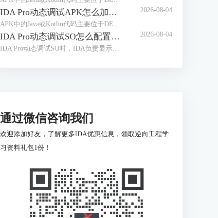
2026-08-04
IDA Pro动态调试APK怎么加载符号 IDA Pro调试APK时符号名称缺失如何补全
APK中的Java或Kotlin代码主要位于DEX文件，Native代码通常位于不同ABI目录下的ELF共享库。动态调试时看到大量sub_xxx、loc_xxx或无意义类名，往往不是调试器没有连接成功，而是当前数据库、运行模块与符号文件没有正确对应。处理“IDA Pro动态调试APK怎么加载符号IDA Pro调试APK时符号名称缺失如何补全”时，应先区分DEX符号和Native符号，再按照实际加载地址补充调试信息。
2026-08-04
IDA Pro动态调试SO怎么配置远程服务器 IDA Pro远程调试连接频繁中断如何处理
IDA Pro动态调试SO时，IDA负责显示反汇编、断点和寄存器，目标设备上的调试服务器负责控制实际进程。服务器架构、端口、调试器类型或目标进程选择错误，都可能导致无法附加、SO断点失效或连接突然中断。下面围绕“IDA Pro动态调试SO怎么配置远程服务器IDA Pro远程调试连接频繁中断如何处理”，说明完整配置和排查方法。
通过微信咨询我们
欢迎添加好友，了解更多IDA优惠信息，领取逆向工程学
习资料礼包1份！