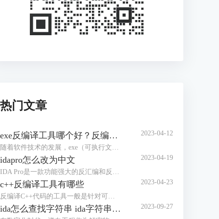
热门文章
2023-04-12
exe反编译工具哪个好？反编译能力强的工具盘点
随着软件技术的发展，exe（可执行文件）已经成为了电脑、手机等多个平台上的主要软件运行格式，而对于exe文件的反编译也成为了逆向工程中不可缺少的一个步骤。本文将介绍一些常用的exe反编译工具，并评价其优缺点，帮助读者选择合适的工具。
2023-04-19
idapro怎么改为中文
IDA Pro是一款功能强大的反汇编和反编译工具，广泛应用于逆向工程和软件开发领域。在使用IDA Pro时，如果我们不习惯英文界面，可以将其改为中文界面。本文将介绍IDA Pro怎么改为中文界面。IDA Pro界面改成中文主要有两种方法，下面是详细介绍。
2023-04-23
c++反编译工具有哪些
反编译C++代码的工具一般是针对可执行文件和库文件的反汇编和逆向分析工具。本文将给大家介绍c++反编译工具有哪些的内容。市面说的c++反编译工具有很多，下面介绍几款使用认识较多的软件。
2023-09-27
ida怎么查找字符串 ida字符串窗口快捷键