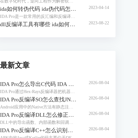
在数字化时代，逆向工程作为解密软件和分析程序的关键技术，正日益受到广泛关注。在逆向分析的过程中，IDA（Interactive DisAssembler）是一款备受推崇的工具，它为逆向工程师们提供了强大的功能和灵活的操作。本文将带您深入探讨如何在IDA中查找字符串，优化字符串窗口的使用，并探讨IDA如何将变量转换成字符串，帮助您更加熟练地驾驭这一工具，为逆向分析的世界增添一抹精彩。
2023-04-14
ida如何转伪代码 ida伪代码怎么看
IDA Pro是一款常用的反汇编和反编译工具，可以帮助我们分析二进制文件的实现细节和执行过程，以便更好地理解程序的执行过程和逻辑。在进行逆向工程的过程中，我们经常需要将反汇编结果转换为伪代码，以便更好地进行分析和修改。本文将介绍如何使用IDA Pro转换为伪代码，并简单讲解ida伪代码怎么看。
2023-08-22
dll反编译工具有哪些 ida如何反编译修改dll文件
最新文章
2026-08-04
IDA Pro怎么导出C代码 IDA Pro导出的C代码缺少变量声明如何处理
IDA Pro通过Hex-Rays反编译器把机器指令转换为接近C语言的伪代码，并不等于恢复原始工程。处理“IDA Pro怎么导出C代码IDA Pro导出的C代码缺少变量声明如何处理”时，应先修正函数边界、参数类型和局部变量，再执行导出；未经整理的伪代码容易出现声明折叠、变量合并和调用原型错误。
2026-08-04
IDA Pro反编译SO怎么查找JNI注册函数 IDA Pro动态注册的Native方法如何定位
Android应用中的Native方法有静态注册和动态注册两种形式。静态注册通常能在SO导出表中看到以Java_开头的函数名，动态注册则会在运行时通过RegisterNatives把Java方法名、方法签名和Native函数地址建立对应关系。IDA Pro反编译SO怎么查找JNI注册函数IDA Pro动态注册的Native方法如何定位，重点是找到注册入口、识别JNINativeMethod数组，再沿函数指针进入真正的Native实现。
2026-08-04
IDA Pro反编译DLL怎么修正调用约定 IDA Pro调用约定识别错误会造成什么影响
DLL中的导出函数、内部函数和回调函数可能采用不同的参数传递方式。IDA Pro会根据处理器、编译器特征和调用现场推断函数原型，但优化编译、符号缺失、间接调用及自定义寄存器传参都会影响识别结果。“IDA Pro反编译DLL怎么修正调用约定IDA Pro调用约定识别错误会造成什么影响”涉及函数类型、栈平衡和跨函数数据流等内容。
2026-08-04
IDA Pro反编译C++怎么识别虚函数 IDA Pro虚函数调用关系显示错误如何调整
APK中的Java或Kotlin代码主要位于DEX文件，Native代码通常位于不同ABI目录下的ELF共享库。动态调试时看到大量sub_xxx、loc_xxx或无意义类名，往往不是调试器没有连接成功，而是当前数据库、运行模块与符号文件没有正确对应。处理“IDA Pro动态调试APK怎么加载符号IDA Pro调试APK时符号名称缺失如何补全”时，应先区分DEX符号和Native符号，再按照实际加载地址补充调试信息。