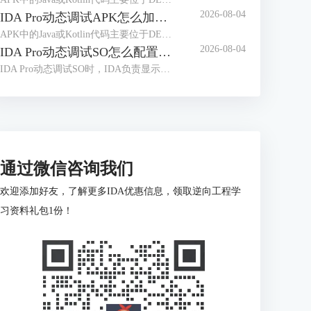
2026-08-04
IDA Pro动态调试APK怎么加载符号 IDA Pro调试APK时符号名称缺失如何补全
APK中的Java或Kotlin代码主要位于DEX文件，Native代码通常位于不同ABI目录下的ELF共享库。动态调试时看到大量sub_xxx、loc_xxx或无意义类名，往往不是调试器没有连接成功，而是当前数据库、运行模块与符号文件没有正确对应。处理“IDA Pro动态调试APK怎么加载符号IDA Pro调试APK时符号名称缺失如何补全”时，应先区分DEX符号和Native符号，再按照实际加载地址补充调试信息。
2026-08-04
IDA Pro动态调试SO怎么配置远程服务器 IDA Pro远程调试连接频繁中断如何处理
IDA Pro动态调试SO时，IDA负责显示反汇编、断点和寄存器，目标设备上的调试服务器负责控制实际进程。服务器架构、端口、调试器类型或目标进程选择错误，都可能导致无法附加、SO断点失效或连接突然中断。下面围绕“IDA Pro动态调试SO怎么配置远程服务器IDA Pro远程调试连接频繁中断如何处理”，说明完整配置和排查方法。
通过微信咨询我们
欢迎添加好友，了解更多IDA优惠信息，领取逆向工程学
习资料礼包1份！