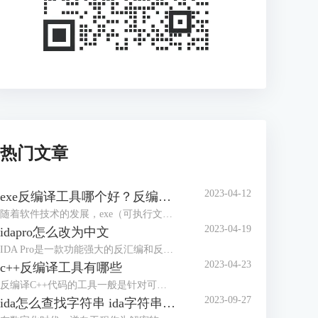
热门文章
2023-04-12
exe反编译工具哪个好？反编译能力强的工具盘点
随着软件技术的发展，exe（可执行文件）已经成为了电脑、手机等多个平台上的主要软件运行格式，而对于exe文件的反编译也成为了逆向工程中不可缺少的一个步骤。本文将介绍一些常用的exe反编译工具，并评价其优缺点，帮助读者选择合适的工具。
2023-04-19
idapro怎么改为中文
IDA Pro是一款功能强大的反汇编和反编译工具，广泛应用于逆向工程和软件开发领域。在使用IDA Pro时，如果我们不习惯英文界面，可以将其改为中文界面。本文将介绍IDA Pro怎么改为中文界面。IDA Pro界面改成中文主要有两种方法，下面是详细介绍。
2023-04-23
c++反编译工具有哪些
反编译C++代码的工具一般是针对可执行文件和库文件的反汇编和逆向分析工具。本文将给大家介绍c++反编译工具有哪些的内容。市面说的c++反编译工具有很多，下面介绍几款使用认识较多的软件。
2023-09-27
ida怎么查找字符串 ida字符串窗口快捷键