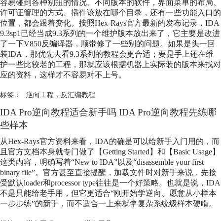
容易碰到各种别扭的情况。不同版本的软件，界面菜单的布局、
许可证管理的方式、插件该放在哪个目录，还有一些功能入口的
位置，都会跟着变化。按照Hex-Rays官方最新的发布记录，IDA
9.3sp1已经当成9.3系列的一个维护版本放出来了，它主要是改进
了一下V850反编译器，顺带修了一些别的问题。如果是头一回
装IDA，那优先去看9.3系列的教程会更合适；要是手上还在维
护一些比较老的工程，那就应该根据机器上实际装的版本来找对
应的资料，这样才不容易对不上号。
标签：
逆向工程
，
反汇编教程
IDA Pro逆向教程适合新手吗 IDA Pro逆向教程先练哪
些样本
从Hex-Rays官方资料来看，IDA的确是可以给新手入门用的，而
且官方文档本身就专门做了【Getting Started】和【Basic Usage】
这类内容，明确写着“New to IDA”以及“disassemble your first
binary file”。官方甚至直接提醒，加载文件时对新手来说，先接
受默认loader和processor type往往是一个好策略。也就是说，IDA
不是只能给老手用，但它更适合“刚开始学逆向、愿意从小样本
一步步练”的新手，而不适合一上来就拿复杂系统级样本硬啃。