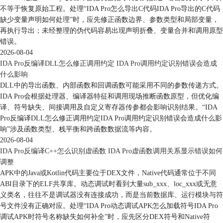
不等于恢复原始工程。处理“IDA Pro怎么导出C代码IDA Pro导出的C代码
缺少变量声明如何处理”时，应先修正函数边界、参数类型和局部变量，
再执行导出；未经整理的伪代码容易出现声明折叠、变量合并和调用原型
错误。
2026-08-04
IDA Pro反编译DLL怎么修正调用约定 IDA Pro调用约定识别错误会造成
什么影响
DLL中的导出函数、内部函数和回调函数可能采用不同的参数传递方式。
IDA Pro会根据处理器、编译器特征和调用现场推断函数原型，但优化编
译、符号缺失、间接调用及自定义寄存器传参都会影响识别结果。“IDA
Pro反编译DLL怎么修正调用约定IDA Pro调用约定识别错误会造成什么影
响”涉及函数类型、栈平衡和跨函数数据流等内容。
2026-08-04
IDA Pro反编译C++怎么识别虚函数 IDA Pro虚函数调用关系显示错误如何
调整
APK中的Java或Kotlin代码主要位于DEX文件，Native代码通常位于不同
ABI目录下的ELF共享库。动态调试时看到大量sub_xxx、loc_xxx或无意
义类名，往往不是调试器没有连接成功，而是当前数据库、运行模块与符
号文件没有正确对应。处理“IDA Pro动态调试APK怎么加载符号IDA Pro
调试APK时符号名称缺失如何补全”时，应先区分DEX符号和Native符