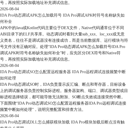
号，再按照实际加载地址补充调试信息。
2026-08-04
IDA Pro动态调试APK怎么加载符号 IDA Pro调试APK时符号名称缺失如
何补全
APK中的Java或Kotlin代码主要位于DEX文件，Native代码通常位于不同
ABI目录下的ELF共享库。动态调试时看到大量sub_xxx、loc_xxx或无意
义类名，往往不是调试器没有连接成功，而是当前数据库、运行模块与符
号文件没有正确对应。处理“IDA Pro动态调试APK怎么加载符号IDA Pro
调试APK时符号名称缺失如何补全”时，应先区分DEX符号和Native符
号，再按照实际加载地址补充调试信息。
2026-08-04
IDA Pro动态调试SO怎么配置远程服务器 IDA Pro远程调试连接频繁中断
如何处理
IDA Pro动态调试SO时，IDA负责显示反汇编、断点和寄存器，目标设备
上的调试服务器负责控制实际进程。服务器架构、端口、调试器类型或目
标进程选择错误，都可能导致无法附加、SO断点失效或连接突然中断。
下面围绕“IDA Pro动态调试SO怎么配置远程服务器IDA Pro远程调试连接
频繁中断如何处理”，说明完整配置和排查方法。
2026-08-04
IDA Pro动态调试DLL怎么捕获模块加载 IDA Pro模块加载后断点没有触