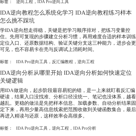
标签：
逆向工程
，
IDA Pro逆向工具
IDA逆向教程怎么系统化学习 IDA逆向教程练习样本
怎么挑不踩坑
学IDA逆向想走得稳，关键是把学习顺序排对，把练习变量控
住。先用可复现的步骤建立分析习惯，再用难度合适的样本训练
定位入口、还原数据结构、验证关键分支这三种能力，进步会更
可见，也不容易卡在壳与反调试上消耗时间。
标签：
IDA Pro逆向工具
，
反汇编教程
，
逆向工程
IDA逆向分析从哪里开始 IDA逆向分析如何快速定位
关键逻辑
用IDA做逆向，起步阶段最容易犯的错，是一上来就盯着反汇编
硬读，结果入口没找准、分析口径没统一、笔记也没体系，越看
越乱。更稳的做法是先把样本信息、加载参数、自动分析结果固
定下来，再用少量高信息线索把范围收敛到关键函数集合，最后
再进入精读与还原，这样效率会高很多。
标签：
IDA Pro逆向工具
，
逆向工程
，
IDA Pro分析