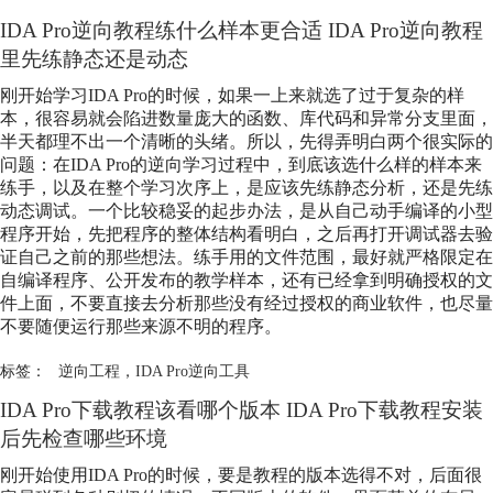
IDA Pro逆向教程练什么样本更合适 IDA Pro逆向教程
里先练静态还是动态
刚开始学习IDA Pro的时候，如果一上来就选了过于复杂的样
本，很容易就会陷进数量庞大的函数、库代码和异常分支里面，
半天都理不出一个清晰的头绪。所以，先得弄明白两个很实际的
问题：在IDA Pro的逆向学习过程中，到底该选什么样的样本来
练手，以及在整个学习次序上，是应该先练静态分析，还是先练
动态调试。一个比较稳妥的起步办法，是从自己动手编译的小型
程序开始，先把程序的整体结构看明白，之后再打开调试器去验
证自己之前的那些想法。练手用的文件范围，最好就严格限定在
自编译程序、公开发布的教学样本，还有已经拿到明确授权的文
件上面，不要直接去分析那些没有经过授权的商业软件，也尽量
不要随便运行那些来源不明的程序。
标签：
逆向工程
，
IDA Pro逆向工具
IDA Pro下载教程该看哪个版本 IDA Pro下载教程安装
后先检查哪些环境
刚开始使用IDA Pro的时候，要是教程的版本选得不对，后面很