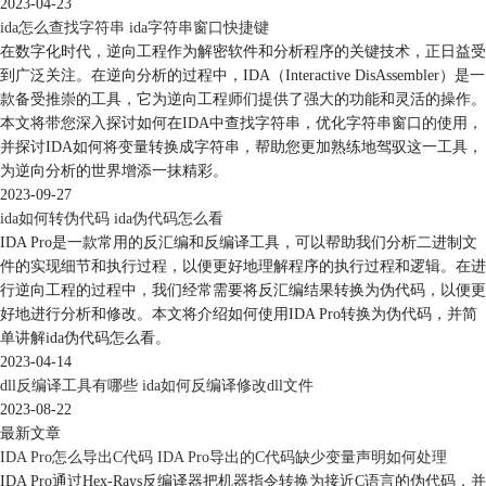
2023-04-23
ida怎么查找字符串 ida字符串窗口快捷键
在数字化时代，逆向工程作为解密软件和分析程序的关键技术，正日益受
到广泛关注。在逆向分析的过程中，IDA（Interactive DisAssembler）是一
款备受推崇的工具，它为逆向工程师们提供了强大的功能和灵活的操作。
本文将带您深入探讨如何在IDA中查找字符串，优化字符串窗口的使用，
并探讨IDA如何将变量转换成字符串，帮助您更加熟练地驾驭这一工具，
为逆向分析的世界增添一抹精彩。
2023-09-27
ida如何转伪代码 ida伪代码怎么看
IDA Pro是一款常用的反汇编和反编译工具，可以帮助我们分析二进制文
件的实现细节和执行过程，以便更好地理解程序的执行过程和逻辑。在进
行逆向工程的过程中，我们经常需要将反汇编结果转换为伪代码，以便更
好地进行分析和修改。本文将介绍如何使用IDA Pro转换为伪代码，并简
单讲解ida伪代码怎么看。
2023-04-14
dll反编译工具有哪些 ida如何反编译修改dll文件
2023-08-22
最新文章
IDA Pro怎么导出C代码 IDA Pro导出的C代码缺少变量声明如何处理
IDA Pro通过Hex-Rays反编译器把机器指令转换为接近C语言的伪代码，并