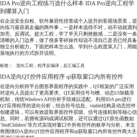
IDA Pro逆向工程练习选什么样本 IDA Pro逆向工程学
到哪算入门
在企业安全自检、软件兼容性排查或个人提升的客观场景里，逆
向练习最容易走偏的两件事，一是样本选得不对，动不动就遇到
加壳、反调试、超大工程，学了半天只剩挫败感，二是没有一条
清晰的入门边界，做了很多零碎操作却说不清自己是否已经具备
独立分析能力。下面把样本怎么选、学到什么程度算入门，用能
落地执行的方式拆开说明。
标签：
逆向工程
，
程序反编译
，
反汇编工具
IDA逆向QT控件应用程序 qt获取窗口内所有控件
在逆向分析跨平台图形界面程序的实践中，QT框架的广泛应用
对逆向人员提出了更高要求。QT采用信号与槽、动态UI加载等
机制，传统Windows API分析手段难以适配。利用IDA pro进行
QT应用程序的逆向分析，结合符号信息、vtable结构及动态控件
创建逻辑，可以有效提取界面控件层级、信号连接机制等核心信
息。同时，若拥有源码或调试权限，还可以通过QT原生函数如
`findChildren`等方式实现对窗口中所有控件的枚举与分析。本文
将围绕IDA逆向QT控件应用程序和qt获取窗口内所有控件两大主