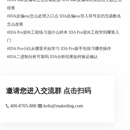
③x86（部分工业控制主机）
排查
④PowerPC（一些老旧嵌入式设备）
#
IDA反编exe怎么处理入口点 IDA反编exe导入符号后仍无函数名
判断方式包括Binwalk扫描、Entropy分析、头部
怎么改善
Magic匹配、厂商资料查找等。
#
IDA Pro逆向工程练习选什么样本 IDA Pro逆向工程学到哪算入
2.用IDA导入固件并配置参数
门
#
IDA Pro小白从哪里开始学习 IDA Pro新手先练习哪些操作
①由于固件往往是裸数据，IDAPro无法识别文件格
式，此时需要手动设置架构（ProcessorType）和起
#
IDA二进制分析可靠吗 IDA分析结果如何验证确认
始加载地址（LoadAddress）。举例：MIPS固件一
般加载在0x80000000 ARMCortex-M固件可能加载
在0x08000000。
②加载后，启用“ManualLoad”，并使用IDA
邀请您进入交流群
点击扫码
的“EditSegment”功能手动划分代码段、数据段等。
400-8765-888
kefu@makeding.com
3.初步识别固件结构
①在IDA中通过查找向量表（如ARM中开头的复位
向量）、字符串、函数指针表等方式定位入口点。