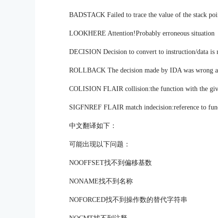
BADSTACK Failed to trace the value of the stack poi
LOOKHERE Attention!Probably erroneous situation
DECISION Decision to convert to instruction/data i
ROLLBACK The decision made by IDA was wrong an
COLISION FLAIR collision:the function with the giv
SIGFNREF FLAIR match indecision:reference to func
中文翻译如下：
可能出现以下问题：
NOOFFSET找不到偏移基数
NONAME找不到名称
NOFORCED找不到操作数的替代字符串