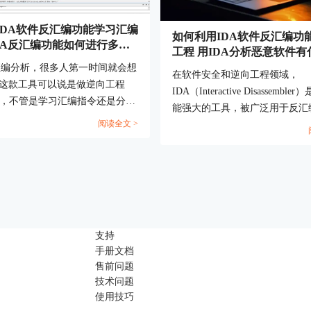
IDA软件反汇编功能学习汇编
如何利用IDA软件反汇编功
IDA反汇编功能如何进行多平
工程 用IDA分析恶意软件有
制分析
势
汇编分析，很多人第一时间就会想
在软件安全和逆向工程领域，
。这款工具可以说是做逆向工程
IDA（Interactive Disassembl
”，不管是学习汇编指令还是分析
能强大的工具，被广泛用于反汇
文件，都非常给力。如果你是个初
阅读全文 >
软件分析。本文将详细探讨如何利
接触反汇编，可能会对IDA的一
软件反汇编功能做逆向工程，用I
到陌生，比如怎么用IDA软件反
恶意软件有什么优势，并介绍IDA
学习汇编指令 IDA反汇编功能如
向工程必知原则。通过这些内容
多平台二进制分析。别急，今天就
户更好地理解和使用IDA，提高
步搞清楚。...
和安全研究的效率。...
支持
手册文档
售前问题
技术问题
使用技巧