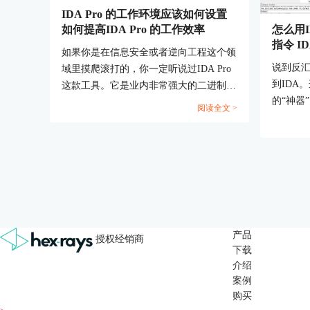
IDA Pro 的工作环境应该如何设置
如何提高IDA Pro 的工作效率
怎么用
指令 
如果你是在信息安全或者逆向工程这个领
台二进
说到反
域里摸爬滚打的，你一定听说过IDA Pro
到IDA
这款工具。它是业内非常强大的二进制分
的“神器
析工具，可以帮助你分析和逆向工程各种
阅读全文 >
二进制
复杂的程序。但是，IDA Pro的功能丰富
学者，刚
到有点让人眼花缭乱，要想充分发挥它的
些功能感
威力，你得好好设置一下它的工作环境，
汇编功能
让它适应你的需求。今天我们就聊聊IDA
何进行
Pro 的工作环境应该如何设置，如何提高
带你一步
IDA Pro 的工作效率，还有IDA反编译的
代码怎么写出来的，让你能更高效地使用
产品
这款工具，事半功倍。...
授权经销商
下载
介绍
案例
购买