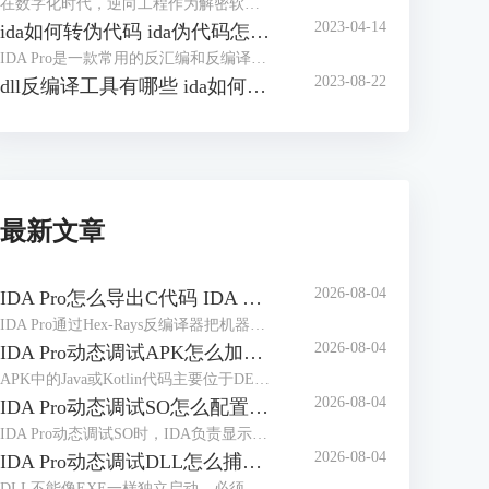
在数字化时代，逆向工程作为解密软件和分析程序的关键技术，正日益受到广泛关注。在逆向分析的过程中，IDA（Interactive DisAssembler）是一款备受推崇的工具，它为逆向工程师们提供了强大的功能和灵活的操作。本文将带您深入探讨如何在IDA中查找字符串，优化字符串窗口的使用，并探讨IDA如何将变量转换成字符串，帮助您更加熟练地驾驭这一工具，为逆向分析的世界增添一抹精彩。
2023-04-14
ida如何转伪代码 ida伪代码怎么看
IDA Pro是一款常用的反汇编和反编译工具，可以帮助我们分析二进制文件的实现细节和执行过程，以便更好地理解程序的执行过程和逻辑。在进行逆向工程的过程中，我们经常需要将反汇编结果转换为伪代码，以便更好地进行分析和修改。本文将介绍如何使用IDA Pro转换为伪代码，并简单讲解ida伪代码怎么看。
2023-08-22
dll反编译工具有哪些 ida如何反编译修改dll文件
最新文章
2026-08-04
IDA Pro怎么导出C代码 IDA Pro导出的C代码缺少变量声明如何处理
IDA Pro通过Hex-Rays反编译器把机器指令转换为接近C语言的伪代码，并不等于恢复原始工程。处理“IDA Pro怎么导出C代码IDA Pro导出的C代码缺少变量声明如何处理”时，应先修正函数边界、参数类型和局部变量，再执行导出；未经整理的伪代码容易出现声明折叠、变量合并和调用原型错误。
2026-08-04
IDA Pro动态调试APK怎么加载符号 IDA Pro调试APK时符号名称缺失如何补全
APK中的Java或Kotlin代码主要位于DEX文件，Native代码通常位于不同ABI目录下的ELF共享库。动态调试时看到大量sub_xxx、loc_xxx或无意义类名，往往不是调试器没有连接成功，而是当前数据库、运行模块与符号文件没有正确对应。处理“IDA Pro动态调试APK怎么加载符号IDA Pro调试APK时符号名称缺失如何补全”时，应先区分DEX符号和Native符号，再按照实际加载地址补充调试信息。
2026-08-04
IDA Pro动态调试SO怎么配置远程服务器 IDA Pro远程调试连接频繁中断如何处理
IDA Pro动态调试SO时，IDA负责显示反汇编、断点和寄存器，目标设备上的调试服务器负责控制实际进程。服务器架构、端口、调试器类型或目标进程选择错误，都可能导致无法附加、SO断点失效或连接突然中断。下面围绕“IDA Pro动态调试SO怎么配置远程服务器IDA Pro远程调试连接频繁中断如何处理”，说明完整配置和排查方法。
2026-08-04
IDA Pro动态调试DLL怎么捕获模块加载 IDA Pro模块加载后断点没有触发是什么原因
DLL不能像EXE一样独立启动，必须由宿主进程加载。宿主选择错误、加载事件捕获过晚，或仍按静态地址设置断点，都会造成模块已经出现，断点却没有反应。处理“IDA Pro动态调试DLL怎么捕获模块加载IDA Pro模块加载后断点没有触发是什么原因”，要先确认真实加载进程，再依据模块基址和RVA定位运行地址。