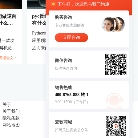
下午
好，
欢迎您与我们沟通
能做逆向
pyc反编译文件怎么做？pyc反编译
购买咨询
什么优
有什么工具？
专业客服为您解答
Python编程语言以其高效的性能和广泛的
立即咨询
er）是一款功
应用领域占据了软件开发的重要地位。随
编和恶意
之而来的`.pyc`文件作为Python代码编译
用IDA
的产物，对于提高程序运行效率有着不可
阅读全文 >
阅读全文 >
微信咨询
DA分析
忽视的作用。但在某些场合下，我们需要
扫码快速咨询
Pro逆
将这些编译过的文件还原为源代码形式，
，帮助用
以便于代码审查或学习交流。因此，本文
软件分析
将深入探讨`.pyc`文件的反编译过程、介
销售热线
绍有效的反编译工具，并指导如何通过
400-8765-888 转 1
IDA快速掌握反编译技巧，以资助力开发
9:00~17:30（工作日）
关于
联系我们
者和逆向工程师。...
关于我们
商务合作：4008765888
隐私条款
麦软商城
网站地图
扫码关注麦软公众号
客服