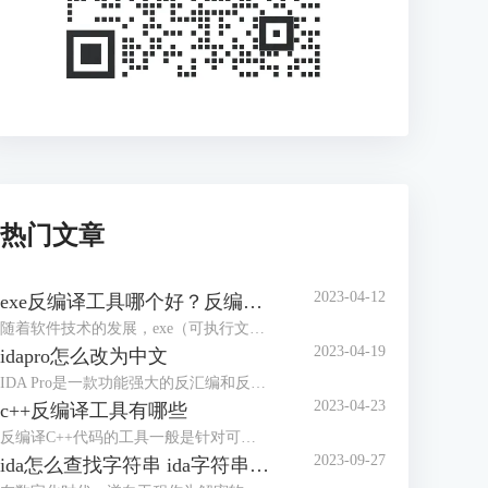
热门文章
2023-04-12
exe反编译工具哪个好？反编译能力强的工具盘点
随着软件技术的发展，exe（可执行文件）已经成为了电脑、手机等多个平台上的主要软件运行格式，而对于exe文件的反编译也成为了逆向工程中不可缺少的一个步骤。本文将介绍一些常用的exe反编译工具，并评价其优缺点，帮助读者选择合适的工具。
2023-04-19
idapro怎么改为中文
IDA Pro是一款功能强大的反汇编和反编译工具，广泛应用于逆向工程和软件开发领域。在使用IDA Pro时，如果我们不习惯英文界面，可以将其改为中文界面。本文将介绍IDA Pro怎么改为中文界面。IDA Pro界面改成中文主要有两种方法，下面是详细介绍。
2023-04-23
c++反编译工具有哪些
反编译C++代码的工具一般是针对可执行文件和库文件的反汇编和逆向分析工具。本文将给大家介绍c++反编译工具有哪些的内容。市面说的c++反编译工具有很多，下面介绍几款使用认识较多的软件。
2023-09-27
ida怎么查找字符串 ida字符串窗口快捷键