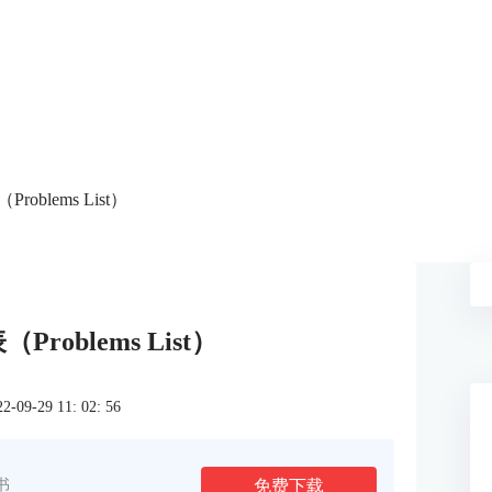
roblems List）
Problems List）
9-29 11: 02: 56
免费下载
书