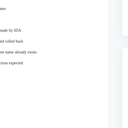
nter
s made by IDA
d rolled back
en name already exists
tion expected