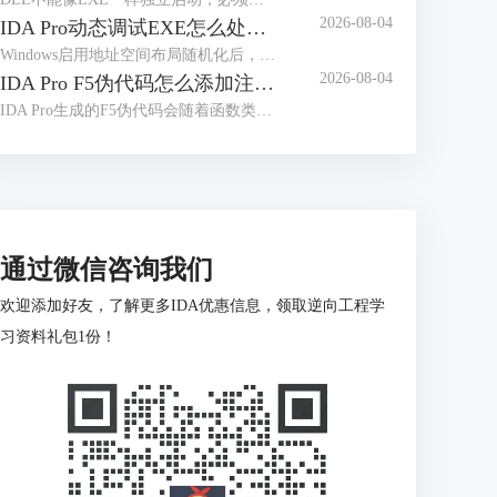
2026-08-04
IDA Pro动态调试EXE怎么处理地址随机化 IDA Pro断点地址随程序启动变化如何定位
Windows启用地址空间布局随机化后，同一个EXE每次启动时可能被加载到不同的虚拟地址。IDA静态分析窗口显示的是数据库地址，调试器看到的则是本次进程的实际地址。IDA Pro动态调试EXE怎么处理地址随机化IDA Pro断点地址随程序启动变化如何定位，关键不是记住某次运行的绝对地址，而是保存目标位置相对模块基址的偏移。PE格式中的相对虚拟地址，就是目标虚拟地址减去映像基址；加载器改变基址后，绝对地址会变，模块内偏移通常不变。
2026-08-04
IDA Pro F5伪代码怎么添加注释 IDA Pro F5伪代码注释丢失如何恢复
IDA Pro生成的F5伪代码会随着函数类型、变量名称和反编译结果变化而重新排版，注释并不是固定写在某一行文本上，而是依附于反编译器识别出的内部位置。围绕“IDA Pro F5伪代码怎么添加注释IDA Pro F5伪代码注释丢失如何恢复”，需要区分伪代码注释与地址级注释，并判断内容是真的被删除，还是因为结构变化转移到了其他位置。
通过微信咨询我们
欢迎添加好友，了解更多IDA优惠信息，领取逆向工程学
习资料礼包1份！