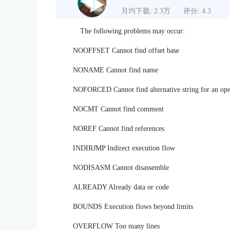
月均下载: 2.3万
评分: 4.3
The following problems may occur:
NOOFFSET Cannot find offset base
NONAME Cannot find name
NOFORCED Cannot find alternative string for an op
NOCMT Cannot find comment
NOREF Cannot find references
INDIRJMP Indirect execution flow
NODISASM Cannot disassemble
ALREADY Already data or code
BOUNDS Execution flows beyond limits
OVERFLOW Too many lines