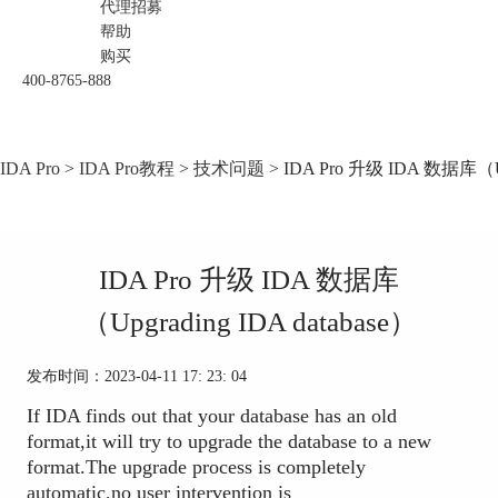
代理招募
帮助
购买
400-8765-888
IDA Pro
>
IDA Pro教程
>
技术问题
> IDA Pro 升级 IDA 数据库（Upg
IDA Pro 升级 IDA 数据库
（Upgrading IDA database）
发布时间：2023-04-11 17: 23: 04
If IDA finds out that your database has an old
format,it will try to upgrade the database to a new
format.The upgrade process is completely
automatic,no user intervention is