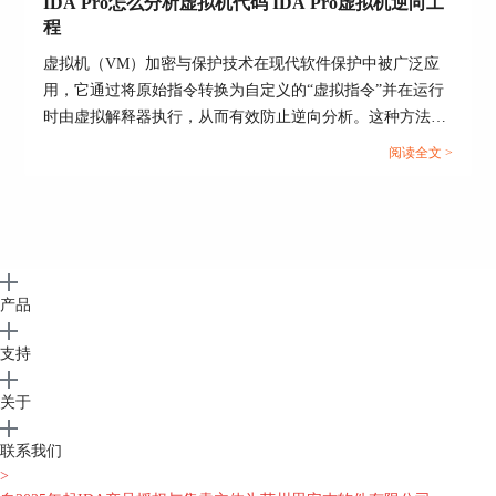
IDA Pro怎么分析虚拟机代码 IDA Pro虚拟机逆向工
用。就像比赛开始了，得全力出击。
程
5、动起来：用IDA的动态调试功能，一边跟踪代
虚拟机（VM）加密与保护技术在现代软件保护中被广泛应
码，一边找出潜在的安全漏洞或逻辑错误。就像在
用，它通过将原始指令转换为自定义的“虚拟指令”并在运行
比赛中抓住对方的破绽一样。
时由虚拟解释器执行，从而有效防止逆向分析。这种方法不
6、数据扒一扒：在动态调试过程中，收集并分析
仅提高了解析门槛，还极大增加了逆向工程的复杂度。面对
阅读全文 >
有价值的数据。就像在比赛结束后，研究录像带一
这种高级保护手段，IDAPro怎么分析虚拟机代码，IDAPro
样。
虚拟机逆向工程成为很多逆向人员关注的重点话题。本文将
围绕该问题展开，从识别虚拟机存在、分析VM架构、拆解
7、收工：测试结束后，别忘了保存所有重要的信
虚拟指令到利用IDA工具进行自动化分析，提供一套系统化
息和调试数据，就像总结比赛经验一样。
的解决路径。...
IDA Pro搞动态调试安卓模拟器，不仅能帮你省下
产品
海量测试时间，还能帮你锁定问题和漏洞，就像一
把“神奇的调试棒”一样。所以，动态调试不再是难
支持
题，你已经装备好了!
关于
三、ida动态模拟器调试优点
相对于其他调试工具，
IDA
在模拟器调试领域可谓
联系我们
是个大招牌。它的优势多得让人数不过来手指头，
>