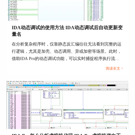
搞动态调试安卓模拟器，有时候比破译密码还困
难。这玩意因为安卓系统本身骚操作多，而模拟器
环境还磨叽得不行。但别怕，IDA Pro可是个高
IDA动态调试的使用方法 IDA动态调试后自动更新变
手，它有一套高级的动态调试技巧，可以帮你解决
量名
这些问题。
在分析复杂程序时，仅靠静态反汇编往往无法看到完整的运
下面是具体的步骤，就像搞科学实验一样：
行逻辑，尤其是加壳、动态调用、异或加密等场景。此时，
1、备战环境：首先，你要确保装了一款跟安卓模
借助IDA Pro的动态调试功能，可以实时捕捉程序执行流
拟器撮合得来的IDA版本。不然他们俩合不来，这
程，监控变量值和调用栈变化，大大提高分析准确性。更进
阅读全文 >
活就不好搞。
一步，IDA Pro还支持调试过程中自动更新变量名和函数
名，提高代码可读性。本文围绕“IDA动态调试的使用方法
2、模拟器选个好手：选一个模拟器，就像挑队员
IDA动态调试后自动更新变量名”进行详解，帮助你从基础操
一样，得符合你的测试需求。比如BlueStacks、Nox
作入手，深入掌握IDA的高级用法。...
啥的，挑个厉害的。
3、连接，调整姿势：通过ADB(Android Debug
Bridge)连接IDA和模拟器，然后按照需要来配置。
这就像是要和你的队友通气和合练动作一样。
4、嗖地跑起应用：在模拟器上运行你要测试的应