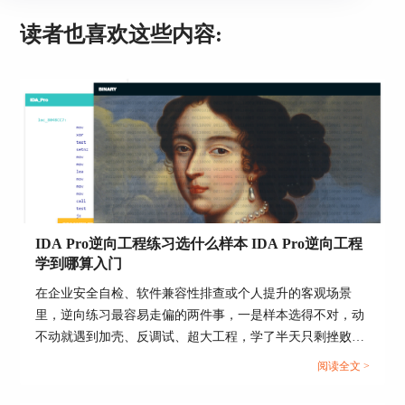
读者也喜欢这些内容:
用IDA的单步执行功能，你就像在沙滩上一步一脚
IDA Pro逆向工程练习选什么样本 IDA Pro逆向工程
印，仔细观察程序的每一个动作，不让它溜走。
学到哪算入门
5、窥探机密文件
在企业安全自检、软件兼容性排查或个人提升的客观场景
里，逆向练习最容易走偏的两件事，一是样本选得不对，动
不动就遇到加壳、反调试、超大工程，学了半天只剩挫败
感，二是没有一条清晰的入门边界，做了很多零碎操作却说
阅读全文 >
不清自己是否已经具备独立分析能力。下面把样本怎么选、
学到什么程度算入门，用能落地执行的方式拆开说明。...