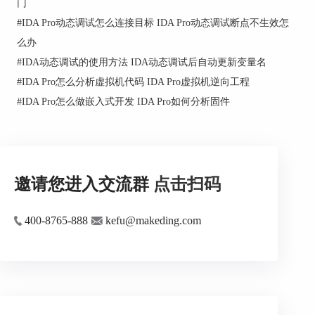
这一步，就像打电话一样，你得通过IDA的远程调
门
试功能拨通目标模拟器的号码。
#
IDA Pro动态调试怎么连接目标 IDA Pro动态调试断点不生效怎
3、断点大作战
么办
#
IDA动态调试的使用方法 IDA动态调试后自动更新变量名
#
IDA Pro怎么分析虚拟机代码 IDA Pro虚拟机逆向工程
#
IDA Pro怎么做嵌入式开发 IDA Pro如何分析固件
邀请您进入交流群
点击扫码
400-8765-888
kefu@makeding.com
然后，根据你的计划，在那些关键的代码位置设置
断点，就像暗杀任务一样，等待目标的出现。
4、一步一脚印