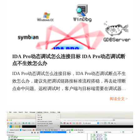
利用IDA的窗口，你可以时刻监视寄存器、堆栈、
IDA Pro动态调试怎么连接目标 IDA Pro动态调试断
内存等数据，就像监控摄像头一样，查看每一帧画
点不生效怎么办
面。
IDA Pro动态调试怎么连接目标，IDA Pro动态调试断点不生
6、研究战报
效怎么办，建议先把调试链路按标准流程搭稳，再去处理断
最后，当你的任务完成，导出调试日志，就像整理
点命中问题。远程调试时，客户端与目标端需要在调试器类
情报一样，进行详细的研究和分析。
型、架构位数、端口与口令、应用路径口径上完全对齐，否
阅读全文 >
则你会看到连接似乎成功，但启动、附加或断点命中表现不
所以，IDA模拟器调试可不是闹着玩的，它就像一
稳定。...
场间谍行动，充满了紧张和刺激。记住，每一步都
得小心翼翼，因为这可是逆向工程的“特工007”操
作!
二、ida动态调试安卓模拟器