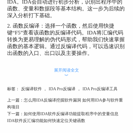
IDA。IDA会自动进行初步分析，识别出程序中的
函数、变量和数据段等基本结构。这一步为后续的
深入分析打下基础。
2. 函数反编译：选择一个函数，然后使用快捷
键“F5”查看该函数的反编译代码。IDA将汇编代码
转换为更易理解的伪代码形式，帮助我们快速掌握
函数的基本逻辑。通过反编译代码，可以迅速识别
出函数的入口、出口以及主要操作。
3. 交叉引用和调用图：在IDA中，可以查看函数和
变量的交叉引用以及函数调用图。这些工具能够直
展开阅读全文
︾
观地展示函数之间的调用关系，帮助我们理清程序
的整体结构。交叉引用功能可以通过右键菜单中
标签：
反编译软件
，
IDA Pro反编译
，
IDA Pro反编译工具
的“显示交叉引用”来访问，而调用图可以在“视
图”菜单中的“函数调用图”选项中找到。
上一篇：
怎么用IDA反编译挖掘软件漏洞 如何用IDA参与软件重
构项目
4. 分析关键路径：在复杂程序中，通常存在一些关
下一篇：
如何使用IDA软件反编译功能提取程序中的变量信息
键路径或核心算法。通过分析这些关键路径，可以
IDA软件反汇编功能如何快速定位关键函数
更深入地理解程序的主要功能。例如，可以通过识
别主循环、条件分支和核心数据处理函数，来了解