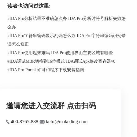
程序的工作原理。
读者也访问过这里:
5. 注释和标记：在分析过程中，及时添加注释和标
#
IDA Pro分析结果不准确怎么办 IDA Pro分析时符号解析失败怎
记是非常重要的。这不仅有助于记录我们的分析思
路，还能为后续的分析工作提供参考。IDA允许我
么办
们在代码中添加注释，并为重要的函数和变量添加
#
IDA Pro字符串编码显示乱码怎么办 IDA Pro字符串编码识别错
标记。
误怎么修正
二、IDA反汇编后如何分析程序的内存布局
#
IDA Pro使用起来难吗 IDA Pro使用界面主要区域有哪些
#
IDA调试MBR切换到16位模式 IDA调试Apk修改寄存器v0
分析程序的内存布局是理解程序运行机制的关键。
以下是使用IDA分析内存布局的具体步骤：
#
IDA Pro Portal 许可和程序下载安装指南
邀请您进入交流群
点击扫码
400-8765-888
kefu@makeding.com