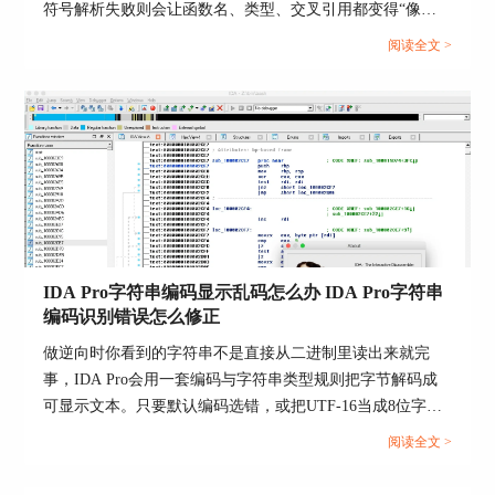
符号解析失败则会让函数名、类型、交叉引用都变得“像能
用但不好用”。处理时别急着重装或反复重开库，按可复现
阅读全文 >
的顺序把输入条件校正，再让IDA重新分析，效果通常会立
刻变稳定。...
1. 静态分析与动态分析结合：静态分析通过查看反
汇编代码和反编译代码，了解程序的结构和逻辑。
动态分析通过运行程序，监控其行为和状态。将静
态分析与动态分析结合，可以全面了解程序的工作
原理和潜在问题。
2. 自顶向下分析：从程序的入口点开始，逐步深入
到各个函数和模块。通过这种方法，可以先了解程
序的整体结构，然后逐步细化到具体的实现细节。
IDA Pro字符串编码显示乱码怎么办 IDA Pro字符串
入口点通常是`main`函数或`WinMain`函数，通过查
编码识别错误怎么修正
看这些入口点，可以快速找到程序的核心逻辑。
做逆向时你看到的字符串不是直接从二进制里读出来就完
3. 功能模块划分：将程序划分为不同的功能模块，
事，IDA Pro会用一套编码与字符串类型规则把字节解码成
每个模块负责特定的功能。例如，可以将程序分为
可显示文本。只要默认编码选错，或把UTF-16当成8位字符
网络通信模块、文件操作模块、UI模块等。通过这
串去解，就会出现乱码、问号、断字，甚至字符串列表里一
阅读全文 >
种划分，可以有针对性地分析每个模块，提高分析
堆看似可读但实际无意义的内容。要把IDA Pro字符串编码
效率。
显示乱码怎么办，IDA Pro字符串编码识别错误怎么修正这