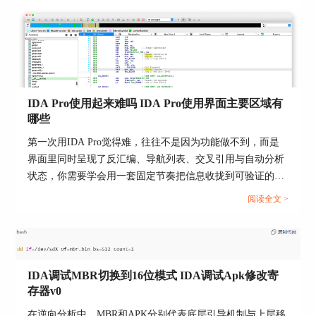
件事处理干净，思路是先修正单条字符串的类型与编码，再
4. 关键函数定位：通过交叉引用和调用图，找到程
序的关键函数。这些函数通常是程序的核心部分，
把默认规则改到更贴近样本，最后控制自动识别的范围与口
负责主要功能的实现。通过详细分析这些关键函
径。...
数，可以快速理解程序的主要逻辑和功能。
5. 数据流分析：分析数据在程序中的流动过程，包
括数据的生成、传递和使用。通过数据流分析，可
IDA Pro使用起来难吗 IDA Pro使用界面主要区域有
以识别出重要的变量和数据结构，理解程序的处理
哪些
流程和逻辑关系。
第一次用IDA Pro觉得难，往往不是因为功能做不到，而是
6. 安全漏洞识别：在分析过程中，关注可能存在的
界面里同时呈现了反汇编、导航列表、交叉引用与自动分析
安全漏洞，如缓冲区溢出、内存泄漏、未初始化变
状态，你需要学会用一套固定节奏把信息收拢到可验证的线
量等。通过识别和理解这些漏洞，可以提高程序的
索上。把目标拆成两层会更顺：先做到能定位入口与关键函
阅读全文 >
安全性，防止恶意攻击。
数，再逐步把命名与类型补齐，让阅读从地址层面回到语义
层面。...
总结来说，IDA软件通过其强大的反编译和反汇编
功能，帮助我们高效地理清复杂程序的逻辑，并深
入分析程序的内存布局。本文详细探讨了“如何通
IDA调试MBR切换到16位模式 IDA调试Apk修改寄
过IDA软件反编译理清复杂程序逻辑 IDA反汇编后
存器v0
如何分析程序的内存布局”，并介绍了IDAPro代码
分析的思路。通过合理使用IDA和掌握分析技巧，
在逆向分析中，MBR和APK分别代表底层引导机制与上层移