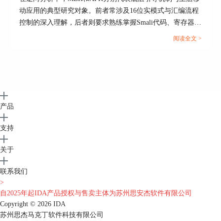
逆向工程师可以深入理解和解读复杂程序，提高工
动应用的典型研究对象。前者常涉及16位实模式与汇编流程
作效率和分析质量。
控制的深入理解，后者则要求熟练掌握Smali代码、寄存器模
拟与调试器调用。IDA pro作为广泛应用的逆向工具，不仅
阅读全文 >
支持对MBR类二进制的低位调试，也能在APK分析中发挥符
号识别与寄存器控制优势。本文将围绕IDA调试MBR切换到
16位模式和IDA调试Apk修改寄存器v0两个核心主题展开操
作细节讲解。...
产品
支持
关于
联系我们
>
自2025年起IDA产品授权与售卖主体为苏州思安杰软件有限公司
Copyright © 2026
IDA
苏州思杰马克丁软件科技有限公司