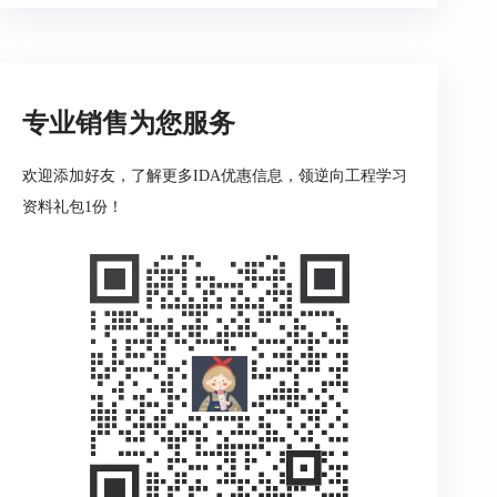
1. 查看段信息：打开IDA的“段”视图，可以查看程
序中各个段的信息。段（Section）是内存中的基本
单位，包括代码段、数据段、堆栈段等。通过查看
段信息，可以了解每个段的起始地址、大小和属
专业销售为您服务
性，从而掌握程序的内存布局。
2. 分析堆栈布局：堆栈在程序运行过程中扮演着重
欢迎添加好友，了解更多IDA优惠信息，领逆向工程学习
要角色，存储了函数调用信息和局部变量。在IDA
资料礼包1份！
中，可以通过查看函数的反汇编代码来分析堆栈布
局。例如，`PUSH`和`POP`指令用于操作堆栈，而
`SUB ESP, xx`指令则分配堆栈空间。通过这些指
令，可以推断出堆栈帧的结构。
3. 数据段分析：数据段存储了全局变量和常量。在
段信息窗口中选择数据段，然后查看其反汇编代
码，可以分析数据段的布局。例如，通过查看数据
段的地址和内容，可以找到全局变量和常量的存储
位置。
4. 内存映射：IDA的内存映射视图展示了程序在内