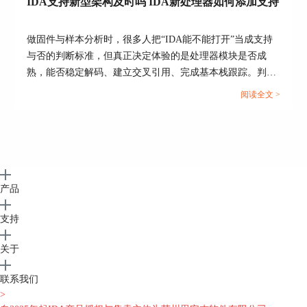
IDA支持新型架构及时吗 IDA新处理器如何添加支持
做固件与样本分析时，很多人把“IDA能不能打开”当成支持
与否的判断标准，但真正决定体验的是处理器模块是否成
熟，能否稳定解码、建立交叉引用、完成基本栈跟踪。判断
支持是否及时，可以用官方支持清单加本机处理器选择入口
阅读全文 >
做一次快速核对，再决定是升级、补装模块，还是走自建处
理器模块路线。...
产品
支持
关于
联系我们
>