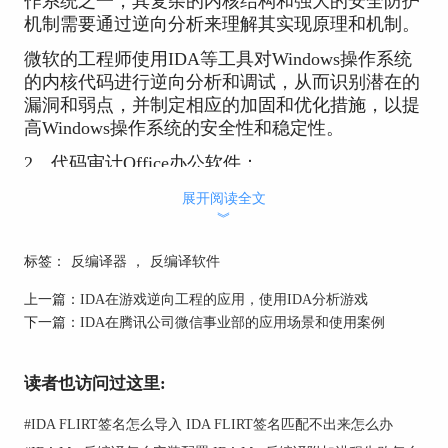
作系统之一，其复杂的内核结构和强大的安全防护
机制需要通过逆向分析来理解其实现原理和机制。
微软的工程师使用IDA等工具对Windows操作系统
的内核代码进行逆向分析和调试，从而识别潜在的
漏洞和弱点，并制定相应的加固和优化措施，以提
高Windows操作系统的安全性和稳定性。
2、代码审计Office办公软件：
微软的Office办公软件包括Word、Excel、
展开阅读全文
︾
PowerPoint等等，是全球最为广泛使用的办公软件
之一。
标签：
反编译器
，
反编译软件
然而，其复杂的代码结构和强大的功能使得Office
上一篇：
IDA在游戏逆向工程的应用，使用IDA分析游戏
办公软件也存在一些潜在的漏洞和安全问题。微软
下一篇：
IDA在腾讯公司微信事业部的应用场景和使用案例
的工程师使用IDA等工具对Office办公软件的代码
进行审计和分析，从而识别潜在的漏洞和弱点，并
制定相应的加固和优化措施，以提高Office办公软
读者也访问过这里:
件的安全性和稳定性。
#
IDA FLIRT签名怎么导入 IDA FLIRT签名匹配不出来怎么办
3、调试Visual Studio开发工具：