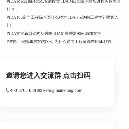
#
IDA Mac反编译怎么安装配置 IDA Mac反编译附加进程失败怎么
微软的Visual Studio开发工具是全球最为广泛使用
排查
的开发工具之一，其复杂的代码结构和强大的功能
需要通过调试工具来进行调试和优化。
#
IDA Pro逆向工程练习选什么样本 IDA Pro逆向工程学到哪算入
门
微软的工程师使用IDA等工具对Visual Studio开发工
#
IDA支持新型架构及时吗 IDA新处理器如何添加支持
具的代码进行调试和分析，从而发现和解决软件中
的问题和bug，以提高开发效率和软件的可靠性。
#
逆向工程师和黑客的区别 为什么逆向工程师都在用ida软件
总结：
这些应用场景和使用案例说明了IDA在微软公司的
重要性和应用价值。IDA作为一款强大的反汇编和
反编译工具，可以帮助微软的工程师分析软件的二
邀请您进入交流群
点击扫码
进制代码，识别漏洞和弱点，并制定相应的加固和
优化措施，以提高软件的安全性和可靠性。
400-8765-888
kefu@makeding.com
更多企业和行业应用IDA的案例，欢迎登录
IDA中
文网站行业案例频道
查看。