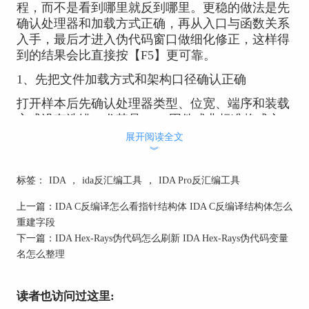
程，而不是看到哪里就反到哪里。更稳的做法是先
确认处理器和加载方式正确，再从入口与函数关系
入手，最后才进入伪代码窗口做细化修正，这样得
到的结果会比直接按【F5】更可靠。
1、先把文件加载方式和架构口径确认正确
打开样本后先确认处理器类型、位宽、端序和装载
方式没有选错，尤其是bin、固件或非标准格式文
件，加载口径一旦错了，后面伪代码再漂亮也没有
展开阅读全文
意义。官方Basic Usage文档把正确加载和基础分析
︾
作为进入IDA工作的起点。
标签：
IDA
，
ida反汇编工具
，
IDA Pro反汇编工具
2、先从入口点和关键函数开始，不要全局乱点
上一篇：
IDA C反编译怎么看指针结构体 IDA C反编译结构体怎么
优先跳到程序入口、导入函数或主调度函数，再顺
重建字段
着交叉引用往下走。这样能先建立“谁调用谁”的骨
下一篇：
IDA Hex-Rays伪代码怎么刷新 IDA Hex-Rays伪代码变量
架，后面打开伪代码窗口时不至于只看到局部逻辑
名怎么整理
却不知道它在整条调用链里做什么。
3、在确认函数边界后再按【F5】看伪代码
读者也访问过这里: