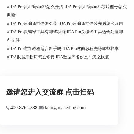
官方文档说明【F5】会把当前函数反编译成C样式
#
IDA Pro反汇编stm32怎么开始 IDA Pro反汇编stm32芯片型号怎么
伪代码并放进Pseudocode窗口，所以最稳的做法是
先确保当前地址处于正确函数里，再触发反编译，
判断
否则边界一错，伪代码会整段跟着歪。
#
IDA Pro反编译插件怎么装 IDA Pro反编译插件装完后怎么调用
4、先改函数原型和关键变量类型，再继续往下读
#
IDA Pro反编译工具有哪些功能 IDA Pro反编译工具适合处理哪
些文件
把光标放在函数声明、参数或局部变量上按【Y】
#
IDA Pro逆向教程适合新手吗 IDA Pro逆向教程先练哪些样本
做Set Type，这是官方明确支持的交互方式，而且
既能改函数类型，也能改局部变量与全局对象类
#
IDA数据库损坏怎么修复 IDA数据库备份文件怎么恢复
型。类型一旦改对，很多原本看起来像垃圾指针运
算的地方会立刻变得可读。
5、把无意义的默认名字先改掉
对函数名、局部变量名、关键结构字段名，先按
邀请您进入交流群
点击扫码
【N】改成有语义的名字。官方文档和快捷键表都
明确说明【N】就是Rename，且适用于变量、函数
400-8765-888
kefu@makeding.com
和其他对象。命名一旦清楚，后面的分析速度会明
显提升。
6、修改后及时刷新伪代码并回到调用链复核