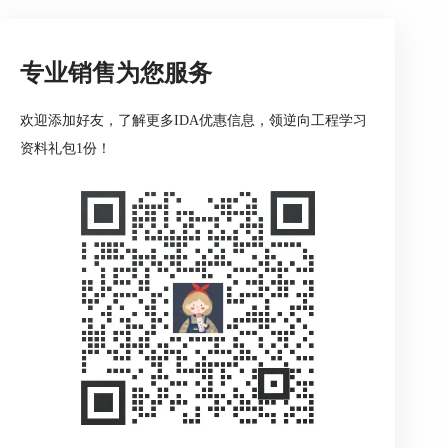
Hex-Rays说明伪代码不会无条件自动全量刷新，所
以在改完类型、命名或函数关系后，要回到当前函
数重新刷新并复核关键调用点，确认上下游函数的
专业销售为您服务
参数和返回值语义已经一致。
二、IDA程序反编译怎么输出可读的分析报告
欢迎添加好友，了解更多IDA优惠信息，领逆向工程学习
资料礼包1份！
这一节解决的是“怎么把你在IDA里看到的东西，整
理成别人也能看懂的交付物”。官方提供了导出C文
件、HTML、ASM和LST等多种输出方式，但真正
可读的分析报告，不是把整个数据库一股脑导出
去，而是先选范围、再分层导出、最后补上注释与
结论。
1、先确定报告是给谁看的
如果报告是给研发同事看，重点应放在函数关系、
关键伪代码和类型结论；如果是给测试或审计看，
重点应放在入口、关键判断、可复现路径和风险
点。对象不同，导出的范围和表达方式也不一样，
不要默认整库导出就是好报告。