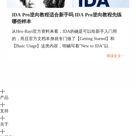
手。
1、先用函数级目录组织正文
IDA Pro逆向教程适合新手吗 IDA Pro逆向教程先练
哪些样本
正文建议先列出入口函数、关键处理函数、校验函
数和收尾函数，再按调用关系往下展开。这样读者
从Hex-Rays官方资料来看，IDA的确是可以给新手入门用
先有地图，再看细节，不会一上来就被某个局部伪
的，而且官方文档本身就专门做了【Getting Started】和
代码困住。
【Basic Usage】这类内容，明确写着“New to IDA”以
及“disassemble your first binary file”。官方甚至直接提醒，加
2、关键结论尽量绑定到具体函数和地址
阅读全文 >
载文件时对新手来说，先接受默认loader和processor type往往
例如某个授权校验、某个加密分支、某个反调试检
是一个好策略。也就是说，IDA不是只能给老手用，但它更
查，都尽量写清函数名和对应地址范围。这样后续
适合“刚开始学逆向、愿意从小样本一步步练”的新手，而不
别人回到IDA数据库里，能直接定位，而不是靠模
适合一上来就拿复杂系统级样本硬啃。...
糊描述猜位置。
3、把伪代码和反汇编分层展示
产品
正文里优先放伪代码结论，遇到伪代码不够说明问
支持
题的地方，再补一小段反汇编或控制流解释。这样
既保留可读性，也不会丢掉底层证据。
关于
4、把修改过的类型和命名单独列成说明