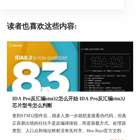
读者也喜欢这些内容:
2、需要C样式伪代码时用【Create C file】
IDA Pro反汇编stm32怎么开始 IDA Pro反汇编stm32
官方文档说明【File】→【Produce file】→【Create
芯片型号怎么判断
C file】可以把选中的函数或整个程序反编译输出
拿到STM32固件后，很多人第一步就想直接看伪代码，但真
成.c文件，快捷键是【Ctrl+F5】。更稳的做法是先
正容易出错的往往不是反编译按钮，而是装载方式、处理器
在反汇编视图选中你真正想交付的函数范围，再导
类型、入口点和地址映射没有先对齐。Hex-Rays官方文档已
出，而不是整库导出一份几千行没人会看的大文
经把基础路径写得很清楚，IDA先根据输入文件匹配loader，