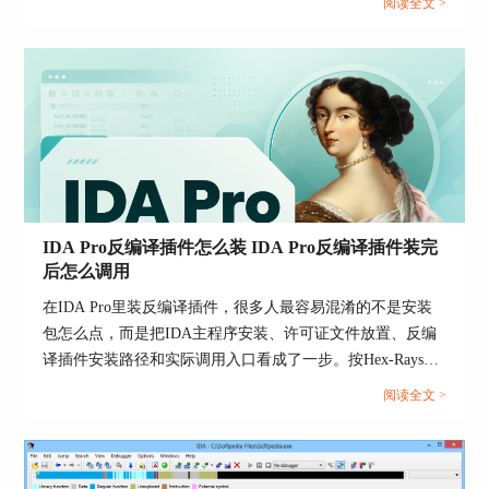
件。
阅读全文 >
再让你确认处理器；而Cortex-M的启动方式又决定了向量
3、需要保留地址、交叉引用和注释格式时用
表、初始栈顶和复位入口本来就是最重要的起手线索。对
HTML导出
STM32来说，先把固件装对、入口找对、段布局理顺，再去
判断芯片系列，通常会比一上来死盯某个函数更稳。...
如果你的报告更偏“分析过程复现”，建议在反汇编
窗口选中目标地址范围后，用【File】→【Produce
file】→【Create HTML file】导出。官方说明里明
确提到，HTML导出支持对选中范围单独输出，适
合做带地址和格式的阅读材料。
4、需要给底层同事看反汇编细节时导出ASM或
IDA Pro反编译插件怎么装 IDA Pro反编译插件装完
LST
后怎么调用
官方同样支持【Create ASM file】和【Create LST
在IDA Pro里装反编译插件，很多人最容易混淆的不是安装
file】。如果你的结论依赖具体指令、寄存器传参
包怎么点，而是把IDA主程序安装、许可证文件放置、反编
与跳转落点，这两类导出会比纯伪代码更适合做证
译插件安装路径和实际调用入口看成了一步。按Hex-Rays官
据附录。
方文档，IDA本体安装后需要先放好ida.hexlic许可证文件，
阅读全文 >
而官方反编译器安装程序则会把插件装到IDA安装目录下的
5、在导出前先把命名、类型和注释整理干净
plugins子目录里；装完以后，真正调用反编译并不是去找一
分析报告之所以难读，通常不是导出格式不对，而
个单独的外部程序，而是在IDA里直接打开伪代码视图。也
是导出前数据库本身还很乱。把关键函数改名、把