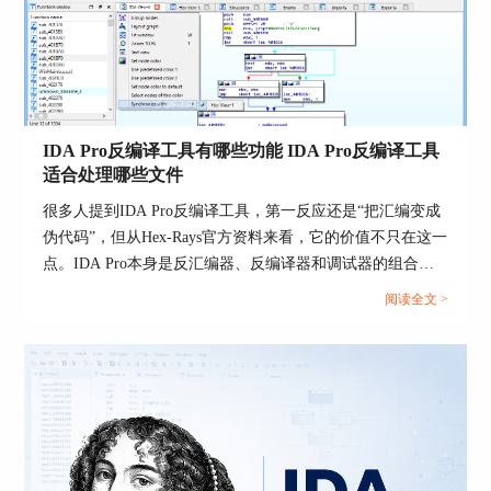
就是说，先把“装到哪”和“从哪调用”这两层拆开，后面会顺
参数和结构体补类型、把核心判断加注释后再导
很多。...
出，报告可读性会比直接导出默认结果高很多。
Hex-Rays官方关于Rename、Set Type和伪代码注释
的说明，本质上就是为了支持这种“先整理再导
出”的工作流。
IDA Pro反编译工具有哪些功能 IDA Pro反编译工具
6、报告正文写结论，导出文件做附件
适合处理哪些文件
更稳的交付方式是正文只保留分析目标、关键函
很多人提到IDA Pro反编译工具，第一反应还是“把汇编变成
数、核心逻辑、结论与风险判断，把C文件、
伪代码”，但从Hex-Rays官方资料来看，它的价值不只在这一
HTML、ASM等导出结果作为附件。这样正文可
点。IDA Pro本身是反汇编器、反编译器和调试器的组合工
读，附件可追溯，别人既能快速看懂，也能回到原
具，而反编译模块是在反汇编结果之上生成接近源代码结构
始证据复核。
阅读全文 >
的C风格伪代码，方便分析逻辑、变量关系和控制流程。官
三、IDA分析报告整理与交付
方还强调，反编译输出追求可读性、结构化和语义接近原始
源码，所以它更适合做二进制理解，而不只是看一眼大概意
前两节解决的是怎么反编译和怎么导出，这一节解
思。...
决的是怎样让报告真正可读、可复核、可交接。
IDA本身提供的是分析与导出能力，但一份真正好
的分析报告，还需要你把结构、术语和证据组织
好，否则即使导出了C文件，也很难让别人快速接