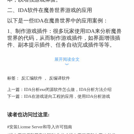
二、IDA软件在魔兽世界游戏的应用
以下是一些IDA在魔兽世界中的应用案例：
1、制作游戏插件：很多玩家使用IDA来分析魔兽
世界的代码，从而制作游戏插件，如界面增强插
件、副本提示插件、任务自动完成插件等等。
这些插件可以使游戏更加方便、流畅和易用，也增
展开阅读全文
加了玩家的游戏乐趣。
︾
2、检测外挂：魔兽世界是一款竞技性很强的游
标签：
反汇编软件
，
反编译软件
戏，存在大量的外挂和作弊行为。
一些游戏机构使用IDA进行逆向工程，分析游戏的
上一篇：
IDA分析exe闭源软件怎么做，IDA分析方法介绍
内部结构和机制，从而检测外挂和作弊行为，保证
下一篇：
IDA在游戏逆向工程的应用，使用IDA分析游戏
游戏的公平性和安全性。
3、修改游戏内容：一些玩家使用IDA进行逆向工
读者也访问过这里:
程，分析游戏的内部结构和机制，然后修改游戏内
#
安装License Server和导入许可指南
容，如改变游戏中的角色属性、增加新的任务和地