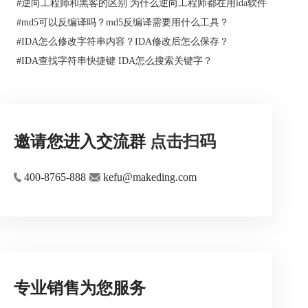
图、制作新的道具等等。
#
逆向工程师和黑客的区别 为什么逆向工程师都在用ida软件
#
md5可以反编译吗？md5反编译需要用什么工具？
#
IDA怎么修改字符串内容？IDA修改后怎么保存？
#
IDA查找字符串快捷键 IDA怎么搜索关键字？
邀请您进入交流群
点击扫码
这些修改可以使游戏更加有趣和刺激，也为游戏的
400-8765-888
kefu@makeding.com
玩法和玩家交互带来新的体验。
总之，IDA在魔兽世界中的应用非常广泛，可以帮
助玩家和开发者分析游戏的内部结构和机制，从而
实现游戏优化、改进和创新。
专业销售为您服务