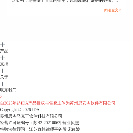
器架构，还提供了大量的作用，以适应高档讲解的必须。本
文将围绕ida怎么修改字符串内容，ida修改后怎么保存这一
阅读全文 >
主题，详细描述怎样在IDA中更改字符串内容，及其修改后
的存放方式。此外，我们还将探讨IDA转变的应用场景，帮
助读者更深入地了解IDA的实际应用价值。...
产品
支持
关于
联系我们
>
自2025年起IDA产品授权与售卖主体为苏州思安杰软件有限公司
Copyright © 2026
IDA
苏州思杰马克丁软件科技有限公司
经营许可证编号：苏B2-20210063
|
营业执照
特聘法律顾问：江苏政纬律师事务所 宋红波