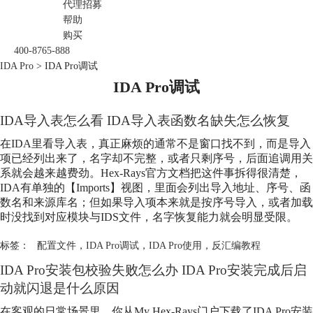
代理招募
帮助
购买
400-8765-888
IDA Pro
>
IDA Pro调试
IDA Pro调试
IDA导入表怎么看 IDA导入表函数名缺失怎么恢复
在IDA里看导入表，真正麻烦的通常不是窗口找不到，而是导入
项已经列出来了，名字却不完整，或者只剩序号，后面追调用关
系就会越来越费劲。Hex-Rays官方文档把这件事拆得很清楚，
IDA有单独的【Imports】视图，里面会列出导入地址、序号、函
数名和来源库名；但如果导入项本来就是按序号导入，或者加载
时没找到对应模块与IDS文件，名字恢复能力就会明显受限。
标签：
配置文件
，
IDA Pro调试
，
IDA Pro使用
，
反汇编教程
IDA Pro安装包校验失败怎么办 IDA Pro安装完成后启
动就闪退是什么原因
在客观的日常场景里，你从My Hex-Rays门户下载了IDA Pro安装