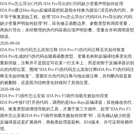
IDA Pro怎么导出C代码 IDA Pro导出的C代码缺少变量声明如何处理
IDA Pro通过Hex-Rays反编译器把机器指令转换为接近C语言的伪代码，并
不等于恢复原始工程。处理“IDA Pro怎么导出C代码IDA Pro导出的C代码
缺少变量声明如何处理”时，应先修正函数边界、参数类型和局部变量，
再执行导出；未经整理的伪代码容易出现声明折叠、变量合并和调用原型
错误。
2026-08-04
IDA Pro F5伪代码怎么添加注释 IDA Pro F5伪代码注释丢失如何恢复
IDA Pro生成的F5伪代码会随着函数类型、变量名称和反编译结果变化而
重新排版，注释并不是固定写在某一行文本上，而是依附于反编译器识别
出的内部位置。围绕“IDA Pro F5伪代码怎么添加注释IDA Pro F5伪代码注
释丢失如何恢复”，需要区分伪代码注释与地址级注释，并判断内容是真
的被删除，还是因为结构变化转移到了其他位置。
2026-08-04
IDA Pro F5插件怎么安装 IDA Pro F5插件加载失败如何排查
IDA Pro中按F5打开伪代码，调用的是Hex-Rays反编译器；其他修改伪代
码、恢复类型或增强导航的工具，才属于第三方插件。处理“IDA Pro F5
插件怎么安装IDA Pro F5插件加载失败如何排查”时，应先确认缺少的是
反编译器还是扩展插件，再检查处理器架构、IDA版本、许可证和依赖环
境。