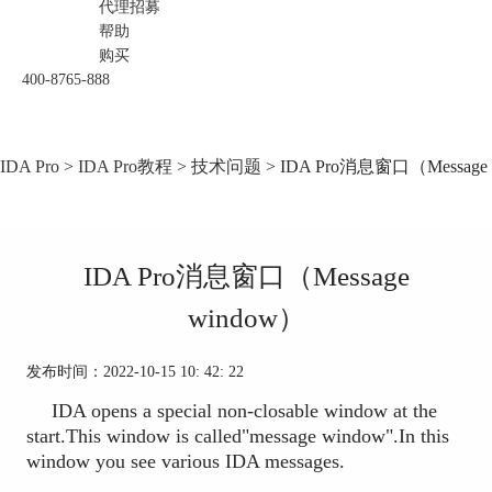
代理招募
帮助
购买
400-8765-888
IDA Pro
>
IDA Pro教程
>
技术问题
> IDA Pro消息窗口（Message
IDA Pro消息窗口（Message
window）
发布时间：2022-10-15 10: 42: 22
IDA opens a special non-closable window at the
start.This window is called"message window".In this
window you see various IDA messages.