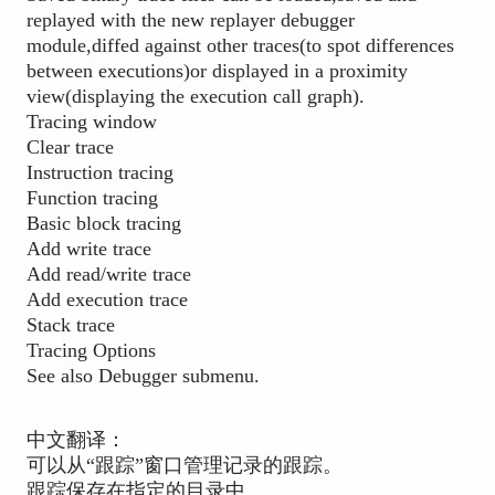
replayed with the new replayer debugger
module,diffed against other traces(to spot differences
between executions)or displayed in a proximity
view(displaying the execution call graph).
Tracing window
Clear trace
Instruction tracing
Function tracing
Basic block tracing
Add write trace
Add read/write trace
Add execution trace
Stack trace
Tracing Options
See also Debugger submenu.
中文翻译：
可以从“跟踪”窗口管理记录的跟踪。
跟踪保存在指定的目录中