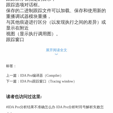
跟踪选项对话框。
保存的二进制跟踪文件可以加载、保存和使用新的
重播调试器模块重播，
与其他痕迹进行区分（以发现执行之间的差异）或
显示在附近
视图（显示执行调用图）。
跟踪窗口
清除痕迹
展开阅读全文
指令追踪
︾
函数追踪
基本块跟踪
标签：
添加写入跟踪
添加读/写跟踪
上一篇：
IDA Pro编译器（Compiler）
添加执行跟踪
下一篇：
IDA Pro跟踪窗口（Tracing window）
堆栈跟踪
追踪选项
读者也访问过这里:
另请参阅调试器子菜单
#
IDA Pro分析结果不准确怎么办 IDA Pro分析时符号解析失败怎