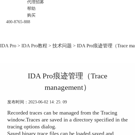
代理招募
帮助
购买
400-8765-888
IDA Pro
>
IDA Pro教程
>
技术问题
> IDA Pro痕迹管理（Trace ma
IDA Pro痕迹管理（Trace
management）
发布时间：2023-06-02 14: 25: 09
Recorded traces can be managed from the Tracing
window.Traces are saved in a directory specified in the
tracing options dialog.
Saved binary trace files can be loaded,saved and