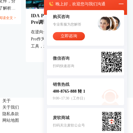
mg文件，分
晚上
好，
欢迎您与我们沟通
了解析效
IDA Pro调试过程中查看基址 IDA
汇编平
购买咨询
阅读全文 >
Pro调试多线程的解决方法
捕捉程序
专业客服为您解答
加载过
在逆向分析和漏洞挖掘的过程中，IDA
立即咨询
T控件的
Pro作为业界广泛使用的静态与动态分析
g”为核心
工具，承担着极为关键的角色。尤其在调
提取、
试环境中，程序基址的准确获取与线程调
阅读全文 >
巧，以便真
微信咨询
度的合理处理，将直接影响整个分析流程
向的实际
扫码快速咨询
的准确性与效率。对于初中级用户而
言，“IDA Pro调试过程中查看基
址”与“IDA Pro调试多线程的解决方法”常
销售热线
常是易出错、高频卡顿的问题节点。本文
400-8765-888 转 1
将围绕这两个核心环节，进行实操级别的
9:00~17:30（工作日）
关于
联系我们
详细解析，并进一步延伸说明IDA Pro如
关于我们
商务合作：4008765888
何借助Trace功能还原函数调用路径，以
隐私条款
帮助使用者构建完整调试体系，提升静动
麦软商城
网站地图
态结合分析的深度和广度。...
扫码关注麦软公众号
客服