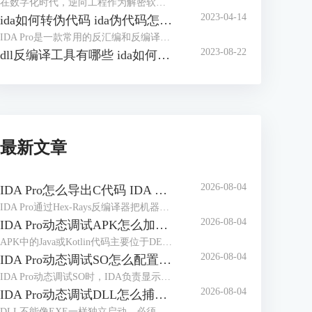
在数字化时代，逆向工程作为解密软件和分析程序的关键技术，正日益受到广泛关注。在逆向分析的过程中，IDA（Interactive DisAssembler）是一款备受推崇的工具，它为逆向工程师们提供了强大的功能和灵活的操作。本文将带您深入探讨如何在IDA中查找字符串，优化字符串窗口的使用，并探讨IDA如何将变量转换成字符串，帮助您更加熟练地驾驭这一工具，为逆向分析的世界增添一抹精彩。
2023-04-14
ida如何转伪代码 ida伪代码怎么看
IDA Pro是一款常用的反汇编和反编译工具，可以帮助我们分析二进制文件的实现细节和执行过程，以便更好地理解程序的执行过程和逻辑。在进行逆向工程的过程中，我们经常需要将反汇编结果转换为伪代码，以便更好地进行分析和修改。本文将介绍如何使用IDA Pro转换为伪代码，并简单讲解ida伪代码怎么看。
2023-08-22
dll反编译工具有哪些 ida如何反编译修改dll文件
最新文章
2026-08-04
IDA Pro怎么导出C代码 IDA Pro导出的C代码缺少变量声明如何处理
IDA Pro通过Hex-Rays反编译器把机器指令转换为接近C语言的伪代码，并不等于恢复原始工程。处理“IDA Pro怎么导出C代码IDA Pro导出的C代码缺少变量声明如何处理”时，应先修正函数边界、参数类型和局部变量，再执行导出；未经整理的伪代码容易出现声明折叠、变量合并和调用原型错误。
2026-08-04
IDA Pro动态调试APK怎么加载符号 IDA Pro调试APK时符号名称缺失如何补全
APK中的Java或Kotlin代码主要位于DEX文件，Native代码通常位于不同ABI目录下的ELF共享库。动态调试时看到大量sub_xxx、loc_xxx或无意义类名，往往不是调试器没有连接成功，而是当前数据库、运行模块与符号文件没有正确对应。处理“IDA Pro动态调试APK怎么加载符号IDA Pro调试APK时符号名称缺失如何补全”时，应先区分DEX符号和Native符号，再按照实际加载地址补充调试信息。
2026-08-04
IDA Pro动态调试SO怎么配置远程服务器 IDA Pro远程调试连接频繁中断如何处理
IDA Pro动态调试SO时，IDA负责显示反汇编、断点和寄存器，目标设备上的调试服务器负责控制实际进程。服务器架构、端口、调试器类型或目标进程选择错误，都可能导致无法附加、SO断点失效或连接突然中断。下面围绕“IDA Pro动态调试SO怎么配置远程服务器IDA Pro远程调试连接频繁中断如何处理”，说明完整配置和排查方法。
2026-08-04
IDA Pro动态调试DLL怎么捕获模块加载 IDA Pro模块加载后断点没有触发是什么原因
DLL不能像EXE一样独立启动，必须由宿主进程加载。宿主选择错误、加载事件捕获过晚，或仍按静态地址设置断点，都会造成模块已经出现，断点却没有反应。处理“IDA Pro动态调试DLL怎么捕获模块加载IDA Pro模块加载后断点没有触发是什么原因”，要先确认真实加载进程，再依据模块基址和RVA定位运行地址。