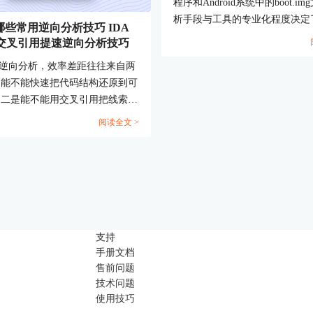
程序和Android系统中的boot.i
析手段与工具的专业化程度决定
哪些常用逆向分析技巧 IDA
率。IDA Pro作为行业常用的反
交叉引用提速逆向分析技巧
台，能通过静态和动态手段快速
做逆向分析，效率差距往往来自两
结构，定位控件创建逻辑或内核
是能不能快速把代码结构还原到可
程。本篇文章将围绕“IDA逆向Q
，二是能不能用交叉引用把线索串
获取方法，IDA逆向编译boot.im
。建议你先把导航、重命名、类型
展开细节讲解，从QT界面逻辑
阅读全文 >
切换练熟，再把字符串与交叉引用
boot.img反汇编流程到扩展技
一抓手，很多定位工作会明显变
正解决使用IDA Pro进行高效逆
问题。...
支持
手册文档
售前问题
技术问题
使用技巧