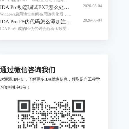
2026-08-04
IDA Pro动态调试EXE怎么处理地址随机化 IDA Pro断点地址随程序启动变化如何定位
Windows启用地址空间布局随机化后，同一个EXE每次启动时可能被加载到不同的虚拟地址。IDA静态分析窗口显示的是数据库地址，调试器看到的则是本次进程的实际地址。IDA Pro动态调试EXE怎么处理地址随机化IDA Pro断点地址随程序启动变化如何定位，关键不是记住某次运行的绝对地址，而是保存目标位置相对模块基址的偏移。PE格式中的相对虚拟地址，就是目标虚拟地址减去映像基址；加载器改变基址后，绝对地址会变，模块内偏移通常不变。
2026-08-04
IDA Pro F5伪代码怎么添加注释 IDA Pro F5伪代码注释丢失如何恢复
IDA Pro生成的F5伪代码会随着函数类型、变量名称和反编译结果变化而重新排版，注释并不是固定写在某一行文本上，而是依附于反编译器识别出的内部位置。围绕“IDA Pro F5伪代码怎么添加注释IDA Pro F5伪代码注释丢失如何恢复”，需要区分伪代码注释与地址级注释，并判断内容是真的被删除，还是因为结构变化转移到了其他位置。
通过微信咨询我们
欢迎添加好友，了解更多IDA优惠信息，领取逆向工程学
习资料礼包1份！