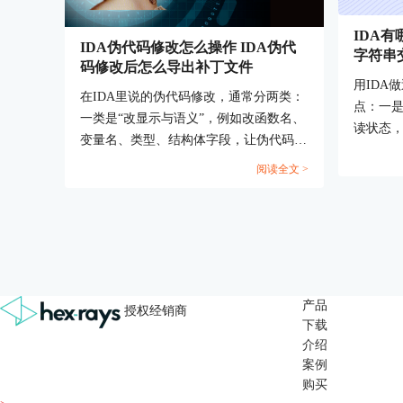
IDA有
IDA伪代码修改怎么操作 IDA伪代
字符串
码修改后怎么导出补丁文件
用IDA
在IDA里说的伪代码修改，通常分两类：
点：一
一类是“改显示与语义”，例如改函数名、
读状态
变量名、类型、结构体字段，让伪代码更
成路径
像源码；另一类是“改二进制行为”，也就
阅读全文 >
与视图
是对指令或字节打补丁，伪代码会随之变
当成第
化。要能导出补丁文件，必须发生第二类
快。...
变化，因为仅重命名与改类型不会改变机
器码。...
产品
授权经销商
下载
介绍
案例
购买