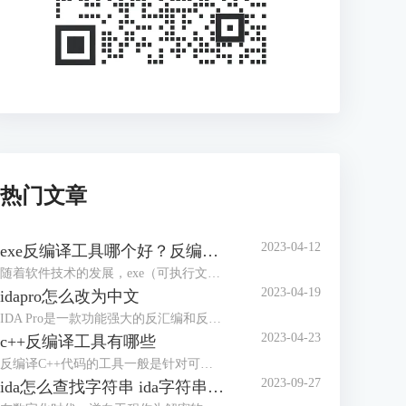
热门文章
2023-04-12
exe反编译工具哪个好？反编译能力强的工具盘点
随着软件技术的发展，exe（可执行文件）已经成为了电脑、手机等多个平台上的主要软件运行格式，而对于exe文件的反编译也成为了逆向工程中不可缺少的一个步骤。本文将介绍一些常用的exe反编译工具，并评价其优缺点，帮助读者选择合适的工具。
2023-04-19
idapro怎么改为中文
IDA Pro是一款功能强大的反汇编和反编译工具，广泛应用于逆向工程和软件开发领域。在使用IDA Pro时，如果我们不习惯英文界面，可以将其改为中文界面。本文将介绍IDA Pro怎么改为中文界面。IDA Pro界面改成中文主要有两种方法，下面是详细介绍。
2023-04-23
c++反编译工具有哪些
反编译C++代码的工具一般是针对可执行文件和库文件的反汇编和逆向分析工具。本文将给大家介绍c++反编译工具有哪些的内容。市面说的c++反编译工具有很多，下面介绍几款使用认识较多的软件。
2023-09-27
ida怎么查找字符串 ida字符串窗口快捷键