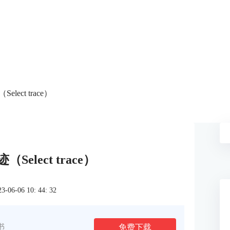
elect trace）
（Select trace）
6-06 10: 44: 32
免费下载
书