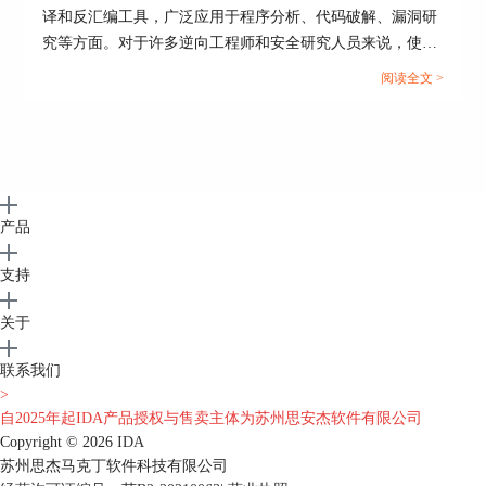
译和反汇编工具，广泛应用于程序分析、代码破解、漏洞研
究等方面。对于许多逆向工程师和安全研究人员来说，使用
IDA Pro提取数据和字符串信息是常见的需求。本文将详细
阅读全文 >
探讨“IDA怎么提取数据？”和“如何利用IDA反编译功能提取
程序中的字符串信息？”这两个问题，并分析IDA Pro是否具
有AI功能。...
产品
支持
关于
联系我们
>
自2025年起IDA产品授权与售卖主体为苏州思安杰软件有限公司
Copyright © 2026
IDA
苏州思杰马克丁软件科技有限公司