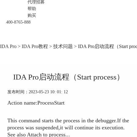
代理招募
帮助
购买
400-8765-888
IDA Pro
>
IDA Pro教程
>
技术问题
> IDA Pro启动流程（Start pro
IDA Pro启动流程（Start process）
发布时间：2023-05-23 10: 01: 12
Action name:ProcessStart
This command starts the process in the debugger.If the
process was suspended,it will continue its execution.
See also Attach to process...