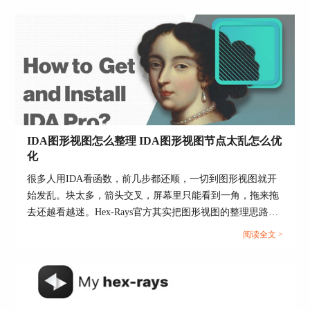
IDA图形视图怎么整理 IDA图形视图节点太乱怎么优
化
很多人用IDA看函数，前几步都还顺，一切到图形视图就开
始发乱。块太多，箭头交叉，屏幕里只能看到一角，拖来拖
去还越看越迷。Hex-Rays官方其实把图形视图的整理思路拆
得很清楚，基础切换靠图形视图本身，范围收缩可以用节点
阅读全文 >
分组，整体定位可以用图形概览，而当你已经不适合继续盯
单个函数时，还可以直接切到proximity view去看调用关系。
真要把图整理顺，不是只靠缩放，而是先收范围，再定布
局，再决定看函数内部还是看函数之间。...