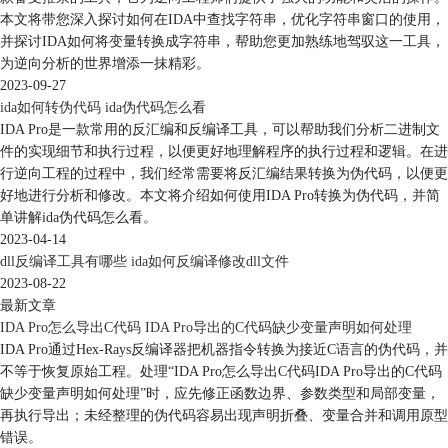
本文将带您深入探讨如何在IDA中查找字符串，优化字符串窗口的使用，
并探讨IDA如何将变量转换成字符串，帮助您更加熟练地驾驭这一工具，
为逆向分析的世界增添一抹精彩。
2023-09-27
ida如何转伪代码 ida伪代码怎么看
IDA Pro是一款常用的反汇编和反编译工具，可以帮助我们分析二进制文
件的实现细节和执行过程，以便更好地理解程序的执行过程和逻辑。在进
行逆向工程的过程中，我们经常需要将反汇编结果转换为伪代码，以便更
好地进行分析和修改。本文将介绍如何使用IDA Pro转换为伪代码，并简
单讲解ida伪代码怎么看。
2023-04-14
dll反编译工具有哪些 ida如何反编译修改dll文件
2023-08-22
最新文章
IDA Pro怎么导出C代码 IDA Pro导出的C代码缺少变量声明如何处理
IDA Pro通过Hex-Rays反编译器把机器指令转换为接近C语言的伪代码，并
不等于恢复原始工程。处理“IDA Pro怎么导出C代码IDA Pro导出的C代码
缺少变量声明如何处理”时，应先修正函数边界、参数类型和局部变量，
再执行导出；未经整理的伪代码容易出现声明折叠、变量合并和调用原型
错误。