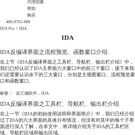
代理招募
帮助
购买
400-8765-888
IDA Pro
>
IDA
IDA
IDA
反编译界面之流程预览、函数窗口介绍
在上节《
IDA
反编译界面之工具栏、导航栏、输出栏介绍》中，
我们已经认识了
IDA
主界面六大窗口中的前三个窗口，接下来我
们还需要认识余下的三大窗口，分别是主视图窗口、流程预览窗
口和函数窗口。
标签：
反汇编软件
，
IDA
IDA
反编译界面之工具栏、导航栏、输出栏介绍
在上一节《
IDA
的初始使用说明和界面简介》中，我们已经介绍
过了
IDA
的六大界面的具体分布情况，但没有对其中的每个子界
面进行深入了解，在本文中，将详细介绍关于
IDA
的工具栏区
域、导航栏区域和输出区域。