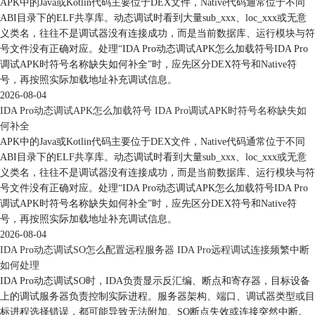
APK中的Java或Kotlin代码主要位于DEX文件，Native代码通常位于不同
ABI目录下的ELF共享库。动态调试时看到大量sub_xxx、loc_xxx或无意
义类名，往往不是调试器没有连接成功，而是当前数据库、运行模块与符
号文件没有正确对应。处理“IDA Pro动态调试APK怎么加载符号IDA Pro
调试APK时符号名称缺失如何补全”时，应先区分DEX符号和Native符
号，再按照实际加载地址补充调试信息。
2026-08-04
IDA Pro动态调试APK怎么加载符号 IDA Pro调试APK时符号名称缺失如
何补全
APK中的Java或Kotlin代码主要位于DEX文件，Native代码通常位于不同
ABI目录下的ELF共享库。动态调试时看到大量sub_xxx、loc_xxx或无意
义类名，往往不是调试器没有连接成功，而是当前数据库、运行模块与符
号文件没有正确对应。处理“IDA Pro动态调试APK怎么加载符号IDA Pro
调试APK时符号名称缺失如何补全”时，应先区分DEX符号和Native符
号，再按照实际加载地址补充调试信息。
2026-08-04
IDA Pro动态调试SO怎么配置远程服务器 IDA Pro远程调试连接频繁中断
如何处理
IDA Pro动态调试SO时，IDA负责显示反汇编、断点和寄存器，目标设备
上的调试服务器负责控制实际进程。服务器架构、端口、调试器类型或目
标进程选择错误，都可能导致无法附加、SO断点失效或连接突然中断。