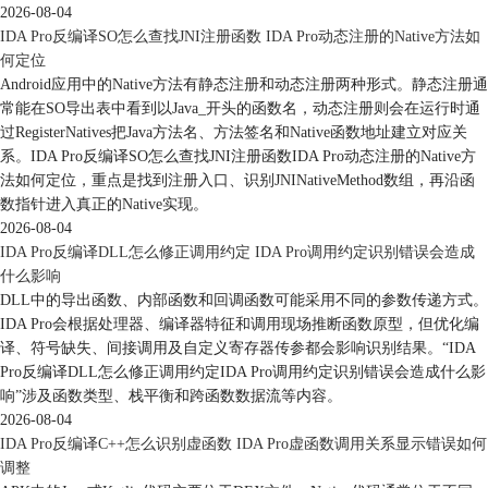
2026-08-04
IDA Pro反编译SO怎么查找JNI注册函数 IDA Pro动态注册的Native方法如
何定位
Android应用中的Native方法有静态注册和动态注册两种形式。静态注册通
常能在SO导出表中看到以Java_开头的函数名，动态注册则会在运行时通
过RegisterNatives把Java方法名、方法签名和Native函数地址建立对应关
系。IDA Pro反编译SO怎么查找JNI注册函数IDA Pro动态注册的Native方
法如何定位，重点是找到注册入口、识别JNINativeMethod数组，再沿函
数指针进入真正的Native实现。
2026-08-04
IDA Pro反编译DLL怎么修正调用约定 IDA Pro调用约定识别错误会造成
什么影响
DLL中的导出函数、内部函数和回调函数可能采用不同的参数传递方式。
IDA Pro会根据处理器、编译器特征和调用现场推断函数原型，但优化编
译、符号缺失、间接调用及自定义寄存器传参都会影响识别结果。“IDA
Pro反编译DLL怎么修正调用约定IDA Pro调用约定识别错误会造成什么影
响”涉及函数类型、栈平衡和跨函数数据流等内容。
2026-08-04
IDA Pro反编译C++怎么识别虚函数 IDA Pro虚函数调用关系显示错误如何
调整