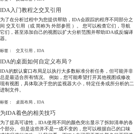
IDA
入门教程之交叉引用
为了在分析过程中为您提供帮助，
IDA
会跟踪的程序不同部分之
间 交叉引用（或 简称为 外部参照 ）。 您可以检查它们，导航
它们，甚至添加自己的视图以扩大分析范围并帮助
IDA
或反编译
器。
标签：
交叉引用
，
IDA
IDA
的桌面如何自定义布局？
IDA
的默认窗口布局足以执行大多数标准分析任务，但可能并非
总是最适合所有情况。 例如，您可能希望打开其他视图或修改
现有视图，具体取决于您的监视器大小，特定任务或所分析的二
进制文件。
标签：
桌面布局
，
IDA
为
IDA
着色的相关技巧
为了提高可读性，
IDA
使用不同的颜色突出显示了拆卸清单的各
个部分。 但是这些并不是一成不变的，您可以根据自己的口味