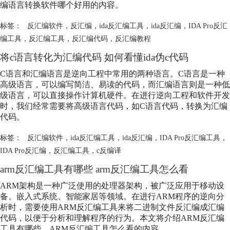
编语言转换软件哪个好用的内容。
标签：
反汇编软件
，
反汇编
，
ida反汇编工具
，
ida反汇编
，
IDA Pro反汇
编工具
，
反汇编工具
，
反汇编代码
，
反汇编教程
将c语言转化为汇编代码 如何看懂ida伪c代码
C语言和汇编语言是逆向工程中常用的两种语言。C语言是一种
高级语言，可以编写简洁、易读的代码，而汇编语言则是一种低
级语言，可以直接操作计算机硬件。在进行逆向工程和软件开发
时，我们经常需要将高级语言代码，如C语言代码，转换为汇编
代码。
标签：
反汇编软件
，
ida反汇编工具
，
ida反汇编
，
IDA Pro反汇编工具
，
IDA Pro反汇编
，
反汇编工具
，
c反编译
arm反汇编工具有哪些 arm反汇编工具怎么看
ARM架构是一种广泛使用的处理器架构，被广泛应用于移动设
备、嵌入式系统、智能家居等领域。在进行ARM程序的逆向分
析时，需要使用ARM反汇编工具来将二进制文件反汇编成汇编
代码，以便于分析和理解程序的行为。本文将介绍ARM反汇编
工具有哪些，ARM反汇编工具怎么看的内容。