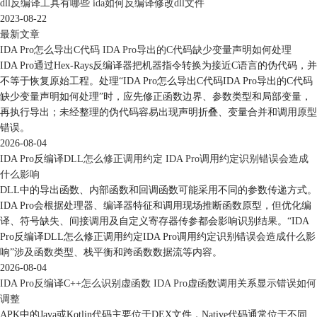
dll反编译工具有哪些 ida如何反编译修改dll文件
2023-08-22
最新文章
IDA Pro怎么导出C代码 IDA Pro导出的C代码缺少变量声明如何处理
IDA Pro通过Hex-Rays反编译器把机器指令转换为接近C语言的伪代码，并
不等于恢复原始工程。处理“IDA Pro怎么导出C代码IDA Pro导出的C代码
缺少变量声明如何处理”时，应先修正函数边界、参数类型和局部变量，
再执行导出；未经整理的伪代码容易出现声明折叠、变量合并和调用原型
错误。
2026-08-04
IDA Pro反编译DLL怎么修正调用约定 IDA Pro调用约定识别错误会造成
什么影响
DLL中的导出函数、内部函数和回调函数可能采用不同的参数传递方式。
IDA Pro会根据处理器、编译器特征和调用现场推断函数原型，但优化编
译、符号缺失、间接调用及自定义寄存器传参都会影响识别结果。“IDA
Pro反编译DLL怎么修正调用约定IDA Pro调用约定识别错误会造成什么影
响”涉及函数类型、栈平衡和跨函数数据流等内容。
2026-08-04
IDA Pro反编译C++怎么识别虚函数 IDA Pro虚函数调用关系显示错误如何
调整
APK中的Java或Kotlin代码主要位于DEX文件，Native代码通常位于不同