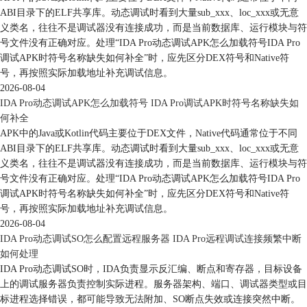
ABI目录下的ELF共享库。动态调试时看到大量sub_xxx、loc_xxx或无意
义类名，往往不是调试器没有连接成功，而是当前数据库、运行模块与符
号文件没有正确对应。处理“IDA Pro动态调试APK怎么加载符号IDA Pro
调试APK时符号名称缺失如何补全”时，应先区分DEX符号和Native符
号，再按照实际加载地址补充调试信息。
2026-08-04
IDA Pro动态调试APK怎么加载符号 IDA Pro调试APK时符号名称缺失如
何补全
APK中的Java或Kotlin代码主要位于DEX文件，Native代码通常位于不同
ABI目录下的ELF共享库。动态调试时看到大量sub_xxx、loc_xxx或无意
义类名，往往不是调试器没有连接成功，而是当前数据库、运行模块与符
号文件没有正确对应。处理“IDA Pro动态调试APK怎么加载符号IDA Pro
调试APK时符号名称缺失如何补全”时，应先区分DEX符号和Native符
号，再按照实际加载地址补充调试信息。
2026-08-04
IDA Pro动态调试SO怎么配置远程服务器 IDA Pro远程调试连接频繁中断
如何处理
IDA Pro动态调试SO时，IDA负责显示反汇编、断点和寄存器，目标设备
上的调试服务器负责控制实际进程。服务器架构、端口、调试器类型或目
标进程选择错误，都可能导致无法附加、SO断点失效或连接突然中断。