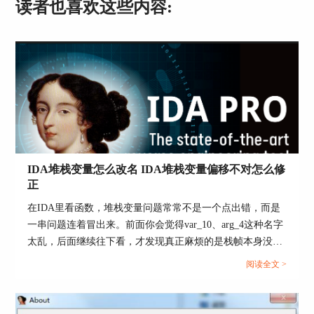
读者也喜欢这些内容:
IDA堆栈变量怎么改名 IDA堆栈变量偏移不对怎么修
正
在IDA里看函数，堆栈变量问题常常不是一个点出错，而是
一串问题连着冒出来。前面你会觉得var_10、arg_4这种名字
太乱，后面继续往下看，才发现真正麻烦的是栈帧本身没识
别准，结果变量偏移看着别扭，伪代码还会跟着发红，甚至
阅读全文 >
直接跳出正栈指针之类的报错。Hex-Rays官方文档把这件事
分得很清楚，改名只是整理阅读体验的一层，真正决定偏移
准不准的，往往是栈指针变化、函数栈帧布局和局部变量分