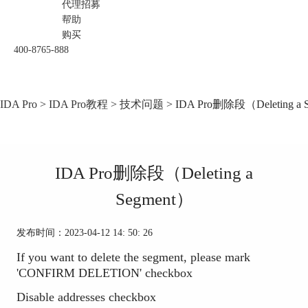
代理招募
帮助
购买
400-8765-888
IDA Pro
>
IDA Pro教程
>
技术问题
> IDA Pro删除段（Deleting a 
IDA Pro删除段（Deleting a
Segment）
发布时间：2023-04-12 14: 50: 26
If you want to delete the segment, please mark
'CONFIRM DELETION' checkbox
Disable addresses checkbox