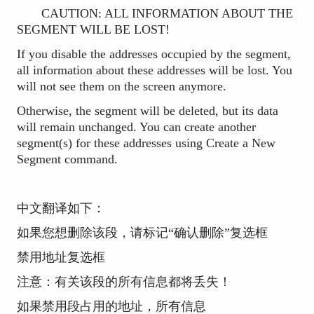
CAUTION: ALL INFORMATION ABOUT THE
SEGMENT WILL BE LOST!
If you disable the addresses occupied by the segment,
all information about these addresses will be lost. You
will not see them on the screen anymore.
Otherwise, the segment will be deleted, but its data
will remain unchanged. You can create another
segment(s) for these addresses using Create a New
Segment command.
中文翻译如下：
如果您想删除该段，请标记“确认删除”复选框
禁用地址复选框
注意：有关该段的所有信息都将丢失！
如果禁用段占用的地址，所有信息