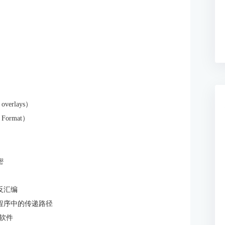
overlays）
 Format）
密
的反汇编
据在程序中的传递路径
a软件