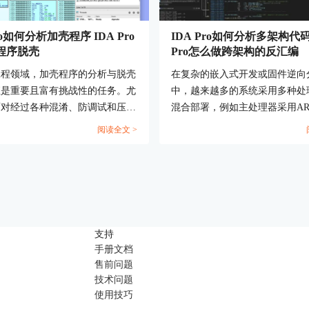
ro如何分析加壳程序 IDA Pro
IDA Pro如何分析多架构代码
程序脱壳
Pro怎么做跨架构的反汇编
工程领域，加壳程序的分析与脱壳
在复杂的嵌入式开发或固件逆向
直是重要且富有挑战性的任务。尤
中，越来越多的系统采用多种处
面对经过各种混淆、防调试和压缩
混合部署，例如主处理器采用A
可执行文件时，常规的分析手段往
辅助模块可能采用MIPS、RISC-
阅读全文 >
效。这时候，IDAPro作为行业
x86。针对这类多架构程序进行
认可的静态分析工具，就展现出了
时，传统的反汇编工具显得力不
实战价值。无论是定位壳代码、识
IDA Pro作为一款功能强大的交
型，还是配合脚本与动态分析工具
编工具，在支持多架构分析方面
行脱壳，IDAPro都扮演着核心
优势。本文围绕“IDA Pro如何
文围绕“IDAPro如何分析加壳程
代码，IDA Pro怎么做跨架构的
支持
APro怎么给程序脱壳”展开，从理
核心主题，详细说明操作流程与
手册文档
到操作方法，帮助你掌握应对加壳
题。...
售前问题
键技巧。...
技术问题
使用技巧