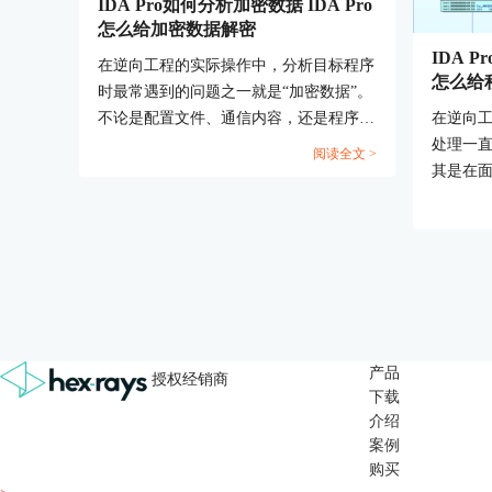
IDA Pro如何分析加密数据 IDA Pro
怎么给加密数据解密
IDA P
在逆向工程的实际操作中，分析目标程序
怎么给
时最常遇到的问题之一就是“加密数据”。
在逆向
不论是配置文件、通信内容，还是程序内
处理一
部的关键字符串，这些信息通常会被以某
阅读全文 >
其是在
种方式加密存储或传输，以增加破解和分
处理的
析的难度。针对这种情况，IDAPro如何
往难以奏
分析加密数据，IDAPro怎么给加密数据
内广泛
解密就成为了每一位逆向分析人员都必须
强大的
掌握的重要技能。本文将从加密数据识
别壳类
别、加密算法逆向、自动解密脚本构建等
对程序进
方面，系统解析如何利用IDAPro完成加
角色。本
密数据的分析与还原。...
产品
授权经销商
序，ID
下载
论认知
介绍
程序的关
案例
购买