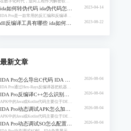
在数字化时代，逆向工程作为解密软件和分析程序的关键技术，正日益受到广泛关注。在逆向分析的过程中，IDA（Interactive DisAssembler）是一款备受推崇的工具，它为逆向工程师们提供了强大的功能和灵活的操作。本文将带您深入探讨如何在IDA中查找字符串，优化字符串窗口的使用，并探讨IDA如何将变量转换成字符串，帮助您更加熟练地驾驭这一工具，为逆向分析的世界增添一抹精彩。
2023-04-14
ida如何转伪代码 ida伪代码怎么看
IDA Pro是一款常用的反汇编和反编译工具，可以帮助我们分析二进制文件的实现细节和执行过程，以便更好地理解程序的执行过程和逻辑。在进行逆向工程的过程中，我们经常需要将反汇编结果转换为伪代码，以便更好地进行分析和修改。本文将介绍如何使用IDA Pro转换为伪代码，并简单讲解ida伪代码怎么看。
2023-08-22
dll反编译工具有哪些 ida如何反编译修改dll文件
最新文章
2026-08-04
IDA Pro怎么导出C代码 IDA Pro导出的C代码缺少变量声明如何处理
IDA Pro通过Hex-Rays反编译器把机器指令转换为接近C语言的伪代码，并不等于恢复原始工程。处理“IDA Pro怎么导出C代码IDA Pro导出的C代码缺少变量声明如何处理”时，应先修正函数边界、参数类型和局部变量，再执行导出；未经整理的伪代码容易出现声明折叠、变量合并和调用原型错误。
2026-08-04
IDA Pro反编译C++怎么识别虚函数 IDA Pro虚函数调用关系显示错误如何调整
APK中的Java或Kotlin代码主要位于DEX文件，Native代码通常位于不同ABI目录下的ELF共享库。动态调试时看到大量sub_xxx、loc_xxx或无意义类名，往往不是调试器没有连接成功，而是当前数据库、运行模块与符号文件没有正确对应。处理“IDA Pro动态调试APK怎么加载符号IDA Pro调试APK时符号名称缺失如何补全”时，应先区分DEX符号和Native符号，再按照实际加载地址补充调试信息。
2026-08-04
IDA Pro动态调试APK怎么加载符号 IDA Pro调试APK时符号名称缺失如何补全
APK中的Java或Kotlin代码主要位于DEX文件，Native代码通常位于不同ABI目录下的ELF共享库。动态调试时看到大量sub_xxx、loc_xxx或无意义类名，往往不是调试器没有连接成功，而是当前数据库、运行模块与符号文件没有正确对应。处理“IDA Pro动态调试APK怎么加载符号IDA Pro调试APK时符号名称缺失如何补全”时，应先区分DEX符号和Native符号，再按照实际加载地址补充调试信息。
2026-08-04
IDA Pro动态调试SO怎么配置远程服务器 IDA Pro远程调试连接频繁中断如何处理
IDA Pro动态调试SO时，IDA负责显示反汇编、断点和寄存器，目标设备上的调试服务器负责控制实际进程。服务器架构、端口、调试器类型或目标进程选择错误，都可能导致无法附加、SO断点失效或连接突然中断。下面围绕“IDA Pro动态调试SO怎么配置远程服务器IDA Pro远程调试连接频繁中断如何处理”，说明完整配置和排查方法。