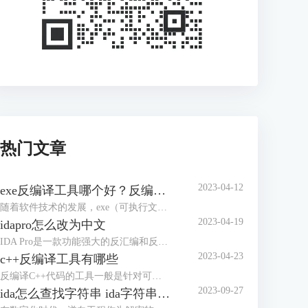
热门文章
2023-04-12
exe反编译工具哪个好？反编译能力强的工具盘点
随着软件技术的发展，exe（可执行文件）已经成为了电脑、手机等多个平台上的主要软件运行格式，而对于exe文件的反编译也成为了逆向工程中不可缺少的一个步骤。本文将介绍一些常用的exe反编译工具，并评价其优缺点，帮助读者选择合适的工具。
2023-04-19
idapro怎么改为中文
IDA Pro是一款功能强大的反汇编和反编译工具，广泛应用于逆向工程和软件开发领域。在使用IDA Pro时，如果我们不习惯英文界面，可以将其改为中文界面。本文将介绍IDA Pro怎么改为中文界面。IDA Pro界面改成中文主要有两种方法，下面是详细介绍。
2023-04-23
c++反编译工具有哪些
反编译C++代码的工具一般是针对可执行文件和库文件的反汇编和逆向分析工具。本文将给大家介绍c++反编译工具有哪些的内容。市面说的c++反编译工具有很多，下面介绍几款使用认识较多的软件。
2023-09-27
ida怎么查找字符串 ida字符串窗口快捷键