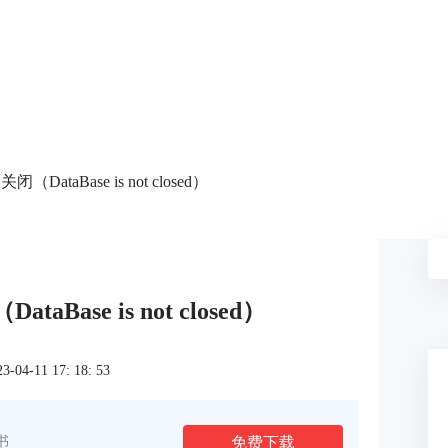
闭（DataBase is not closed）
aBase is not closed）
4-11 17: 18: 53
免费下载
书