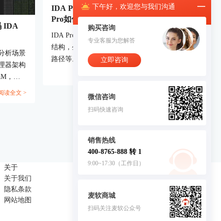
下午
好，
欢迎您与我们沟通
IDA Pro怎么生成函数调用图 IDA
Pro如何追踪数据在程序中的传递路
 IDA
购买咨询
径
IDA Pro能帮我们非常清晰地分析程序的
专业客服为您解答
结构，生成函数调用图，追踪数据的流动
分析场景
路径等。今天咱们就来聊聊“IDA Pro怎么
立即咨询
理器架构
生成函数调用图”和“IDA Pro如何追踪数
阅读全文 >
RM，而
据在程序中的传递路径”，让你在逆向分
V甚至
阅读全文 >
析中更加得心应手。...
微信咨询
静态分析
扫码快速咨询
从心。而
互式反汇
具备显著
销售热线
分析多架构
400-8765-888 转 1
反汇编”为
9:00~17:30（工作日）
关于
联系我们
常见问
关于我们
商务合作：4008765888
隐私条款
麦软商城
网站地图
扫码关注麦软公众号
客服