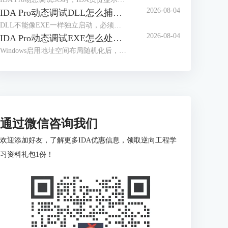
2026-08-04
IDA Pro动态调试DLL怎么捕获模块加载 IDA Pro模块加载后断点没有触发是什么原因
DLL不能像EXE一样独立启动，必须由宿主进程加载。宿主选择错误、加载事件捕获过晚，或仍按静态地址设置断点，都会造成模块已经出现，断点却没有反应。处理“IDA Pro动态调试DLL怎么捕获模块加载IDA Pro模块加载后断点没有触发是什么原因”，要先确认真实加载进程，再依据模块基址和RVA定位运行地址。
2026-08-04
IDA Pro动态调试EXE怎么处理地址随机化 IDA Pro断点地址随程序启动变化如何定位
Windows启用地址空间布局随机化后，同一个EXE每次启动时可能被加载到不同的虚拟地址。IDA静态分析窗口显示的是数据库地址，调试器看到的则是本次进程的实际地址。IDA Pro动态调试EXE怎么处理地址随机化IDA Pro断点地址随程序启动变化如何定位，关键不是记住某次运行的绝对地址，而是保存目标位置相对模块基址的偏移。PE格式中的相对虚拟地址，就是目标虚拟地址减去映像基址；加载器改变基址后，绝对地址会变，模块内偏移通常不变。
通过微信咨询我们
欢迎添加好友，了解更多IDA优惠信息，领取逆向工程学
习资料礼包1份！