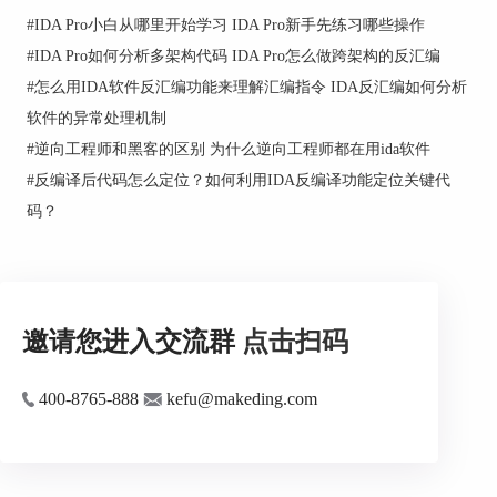
到函数的当前签名。如果你认为有多余的参数，可
#
IDA Pro小白从哪里开始学习 IDA Pro新手先练习哪些操作
以直接在这个窗口中删除它们。
#
IDA Pro如何分析多架构代码 IDA Pro怎么做跨架构的反汇编
#
怎么用IDA软件反汇编功能来理解汇编指令 IDA反汇编如何分析
软件的异常处理机制
3、删除参数后，点击"OK"，IDA会立即更新反编
#
逆向工程师和黑客的区别 为什么逆向工程师都在用ida软件
译的代码。
#
反编译后代码怎么定位？如何利用IDA反编译功能定位关键代
码？
邀请您进入交流群
点击扫码
400-8765-888
kefu@makeding.com
二、ida使用反编译源码