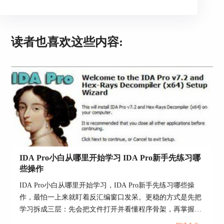
3、要善用IDA的各种分析工具。IDA提供了很多强
大的分析工具，例如交叉引用、字符串视图、图形
视图等。这些工具可以帮助你从不同的角度理解反
编译的代码。
读者也喜欢这些内容:
IDA Pro小白从哪里开始学习 IDA Pro新手先练习哪
些操作
IDA Pro小白从哪里开始学习，IDA Pro新手先练习哪些操
作，最怕一上来就盯着反汇编窗口发呆。更稳的方式是先把
学习拆成三层：先会把文件打开并看懂程序骨架，再掌握定
位关键逻辑的日常手法，最后把分析结论沉淀成可复盘的数