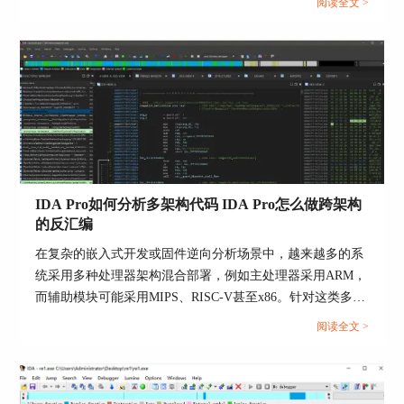
阅读全文 >
据库习惯。下面给你一条从零到能独立跑通小样本的路线，
按步骤练就能看到进步。...
三、ida反编译优势及技巧分享
作为一款强大的逆向分析工具，IDA Pro提供了丰
富的功能和工具，帮助我们更好地使用反编译后的
源码。以下是一些使用IDA Pro反编译源码的优势
和技巧：
IDA Pro如何分析多架构代码 IDA Pro怎么做跨架构
1、代码导航：IDA Pro可以将反编译后的源码与二
的反汇编
进制代码进行对比，提供了方便的代码导航功能。
我们可以轻松地跳转到特定的函数、变量或代码
在复杂的嵌入式开发或固件逆向分析场景中，越来越多的系
块，快速定位和分析关键部分。
统采用多种处理器架构混合部署，例如主处理器采用ARM，
而辅助模块可能采用MIPS、RISC-V甚至x86。针对这类多架
构程序进行静态分析时，传统的反汇编工具显得力不从心。
阅读全文 >
2、变量命名：IDA Pro会尽可能恢复源码中的变量
而IDA Pro作为一款功能强大的交互式反汇编工具，在支持
名称和类型信息，提供更清晰的代码分析和可读
多架构分析方面具备显著优势。本文围绕“IDA Pro如何分析
性。我们可以利用这些恢复的信息来理解代码的含
多架构代码，IDA Pro怎么做跨架构的反汇编”为核心主题，
义和功能，减少对多余参数的困惑。