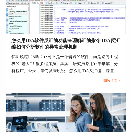
详细说明操作流程与常见问题。...
3、代码注释：通过在IDA Pro中添加代码注释，我
们可以进一步增强源码的可读性和理解度。合理的
代码注释可以解释代码的意图、算法思路和重要细
节，帮助我们更好地理解和分析程序。
怎么用IDA软件反汇编功能来理解汇编指令 IDA反汇
编如何分析软件的异常处理机制
你听说过IDA吗？它可不是一个普通的软件，而是逆向工程
4、插件扩展：IDA Pro提供了丰富的插件系统，允
界的“老大”！很多程序员、黑客、研究员都用它来破解、分
许用户根据自己的需求扩展功能。我们可以根据具
析程序。今天，咱们就来说说：怎么用IDA反汇编，搞懂这
体情况选择适合的插件，增强反编译源码的分析和
些看似难懂的汇编指令，分析程序出现问题时是怎么应对
优化能力。
阅读全文 >
的。...
5、代码重构：通过在IDA Pro中对反编译后的源码
进行重构，我们可以改进源码的结构和可读性。这
包括删除多余参数、合并重复代码、提取公共函数
等操作，使源码更加简洁和易于理解。