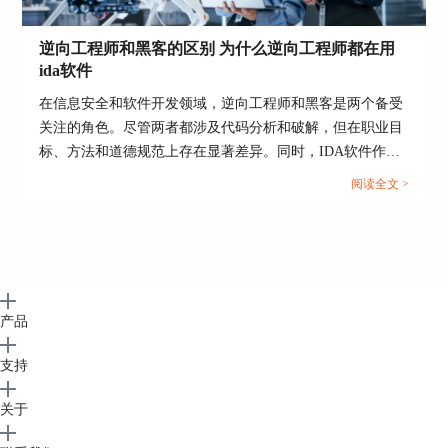
在使用IDA Pro进行反编译源码时，我们需要注意
逆向工程师和黑客的区别 为什么逆向工程师都在用
以下技巧：
ida软件
在信息安全和软件开发领域，逆向工程师和黑客是两个备受
1、充分理解程序：在进行代码重构和修改之前，
关注的角色。尽管两者都涉及代码分析和破解，但在职业目
我们应该充分理解程序的逻辑和功能。这样可以避
标、方法和道德规范上存在显著差异。同时，IDA软件作为
免误删除或修改关键部分，确保代码的正确性和稳
逆向工程师的首选工具，其受欢迎的原因也值得探讨。本文
阅读全文 >
定性。
将详细分析“逆向工程师和黑客的区别 为什么逆向工程师都
在用ida软件”这一主题，并进一步介绍常用的逆向工程软
件。...
2、小心处理多态代码：对于含有多态性的代码，
反编译后的源码可能会存在一些特殊情况和不确定
性。我们需要注意处理这些情况，避免对多态代码
产品
做出错误的修改。
支持
3、注意编译器优化：在理解和修改源码时，需要
关于
考虑编译器的优化策略。有些多余参数可能是编译
器在优化过程中生成的临时变量，对源码没有实际