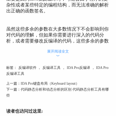
杂性或者某些特定的编程结构，而无法准确的解析
出正确的函数签名。
虽然这些多余的参数在大多数情况下不会影响到你
对代码的理解，但如果你需要进行深入的代码分
析，或者需要修改反编译的代码，这些多余的参数
就可能成为一个问题。在这种情况下，你可以使用
展开阅读全文
IDA的"Function Prototype"功能来手动修改函数的
︾
参数。
标签：
反编译软件
，
反编译工具
，
IDA Pro反编译
，
IDA Pro
反编译工具
具体操作步骤如下：
上一篇：
IDA Pro键盘布局（Keyboard layout）
1、在反编译视图中，找到你想修改的函数，右键
下一篇：
代码静态分析和动态分析的区别 代码静态分析工具有哪
点击函数名，然后在弹出的菜单中选择"Edit
些
Function Signature"。
读者也访问过这里:
2、在打开的"Function Prototype"窗口中，你可以看