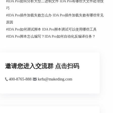
#
IDA Pro如何分析大型二进制文件 IDA Pro有哪些大文件处理技
1、恶意代码分析：使用IDA分析恶意软件，识别
巧
其功能、漏洞和潜在威胁。
#
IDA Pro插件加载失败怎么办 IDA Pro插件加载失败有哪些常见
2、
漏洞分析：利用IDA反汇编二进制文件，发现
原因
潜在的漏洞，从而进行漏洞利用。
#
IDA Pro如何调试脚本 IDA Pro脚本调试可以使用哪些工具
#
IDA Pro脚本怎么编写？IDA Pro如何自动化反编译任务？
邀请您进入交流群
点击扫码
400-8765-888
kefu@makeding.com
图2：漏洞分析
3、
逆向工程：对目标应用程序进行逆向工程，理
解其内部逻辑和算法，揭示可能的攻击路径。