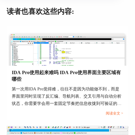
通过渗透测试，组织可以更好地保护其关键信息和
资产，确保系统安全性。
读者也喜欢这些内容:
总的来说，渗透测试作为一项专业的安全检测方
法，在保护信息系统安全方面具有不可替代的作
用。了解渗透测试的基本流程，
掌握IDA如何进行
渗透测试
，认识渗透测试的核心目的，这三个方面
构成了本文的主要内容，期望对从事网络安全工作
的专业人员和广大网络安全爱好者提供有益的指导
和帮助。渗透测试不仅是一项技术活动，更是一项
保卫信息安全的重要工作。让我们携手共同推动网
IDA Pro使用起来难吗 IDA Pro使用界面主要区域有
络环境的安全和稳定。
哪些
第一次用IDA Pro觉得难，往往不是因为功能做不到，而是
界面里同时呈现了反汇编、导航列表、交叉引用与自动分析
状态，你需要学会用一套固定节奏把信息收拢到可验证的线
索上。把目标拆成两层会更顺：先做到能定位入口与关键函
阅读全文 >
数，再逐步把命名与类型补齐，让阅读从地址层面回到语义
层面。...