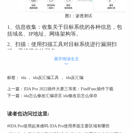
图1：
渗透测试
1、信息收集：收集关于目标系统的各种信息，包
括域名、IP地址、网络架构等。
2、扫描：使用扫描工具对目标系统进行漏洞扫
描，寻找潜在的弱点。
展开阅读全文
3、入侵：通过漏洞利用、密码破解等手段进入目
︾
标系统。
标签：
ida
，
ida反汇编工具
，
ida反汇编
4、保持访问：确保在系统中保持足够长的时间，
以便深入挖掘敏感信息。
上一篇：
IDA Pro 2022插件大赛三等奖：FindFunc插件下载
5、
分析和报告：对渗透测试过程中的漏洞、攻击
下一篇：
ida怎么修改汇编语言 ida修改后怎么保存
路径等进行分析，生成详细报告。
二、
IDA如何进行渗透测试
读者也访问过这里:
IDA是一款功能强大的逆向工程工具，它在渗透测
#
IDA Pro使用起来难吗 IDA Pro使用界面主要区域有哪些
试中发挥着重要作用。它可以用于以下方面：