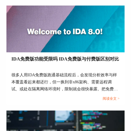
邀请体验最新版IDA8.4
随着IDA 8.4版本的发布，我们再次印证了IDA Pro
在逆向工程领域的领导地位。无论您是资深的安全
研究员、软件开发者，还是对逆向工程感兴趣的新
手，IDA 8.4都将为您提供更加强大和完善的工具
支持。
我们诚邀您访问IDA中文网站
IDA免费版功能受限吗 IDA免费版与付费版区别对比
（
https://www.idapro.net.cn/
），下载最新版本的
IDA Pro，亲自体验这些激动人心的新功能和改
很多人用IDA免费版跑通基础流程后，会发现分析效率与样
进。加入我们，一起探索逆向工程的新境界！
本覆盖看起来都还行，但一换到非x86架构、需要远程调
为了方便大家下载，我们打包了一套包含Windows
试、或处在隔离网络环境时，限制就会很快暴露。把免费版
版本、Mac版本（Intel/ARM）和Linux版本的 IDA
的边界、Home与Pro的差异拆开看清楚，能避免盲目升级，
阅读全文 >
Free 8.4，请点击下方的
【下载完整资料】
按钮根
也能避免买了仍不够用。...
据提示获取：