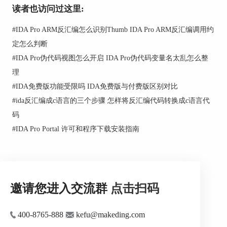
读者也访问过这里:
#
IDA Pro ARM反汇编怎么识别Thumb IDA Pro ARM反汇编调用约
定怎么判断
#
IDA Pro伪代码视图怎么开启 IDA Pro伪代码变量名太乱怎么整
理
IDA8.4支持更好的缩放显示效果
#
IDA免费版功能受限吗 IDA免费版与付费版区别对比
2. 反编译精度提升
#
ida反汇编成c语言的三个步骤 怎样将反汇编代码转换成c语言代
IDA Pro 8.4进一步增强了其反编译精度，特别是在
码
处理复杂和混淆的代码时，能够提供更加准确和清
#
IDA Pro Portal 许可和程序下载安装指南
晰的反编译结果，帮助用户深入理解程序逻辑。
邀请您进入交流群
点击扫码
400-8765-888
kefu@makeding.com