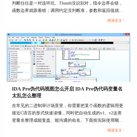
判断往往是一对连环坑。Thumb没识别对，指令边界会错，
针对大型程序和复杂项目的分析，IDA 8.4进行了
函数边界就跟着错；调用约定没判断准，参数和返回值就会
性能优化，提高了处理速度和稳定性，使得用户在
被你读歪，连伪代码也容易越看越别扭。下面按能直接落地
阅读全文 >
面对庞大数据时也能保持流畅的工作体验。
的操作顺序，把两件事拆开讲清楚。...
6. ARM/iOS平台反编译改进
IDA 8.4添加了对 iOS 和 macOS 软件中常见的苹果
特定指令和系统寄存器的支持。这意味着在处理这
些文件时，您将看到更少的未定义字节反汇编实例
和更易于理解的代码。
IDA Pro伪代码视图怎么开启 IDA Pro伪代码变量名
太乱怎么整理
在常见的二进制审计场景里，你需要把某个函数的逻辑用更
接近C语言的形式快速读懂，同时把自动生成的v1、v2这类
变量名整理成能复盘、能沟通的命名。下面按实际使用顺
序，先把伪代码视图打开，再把变量名和类型一步步理顺，
阅读全文 >
过程都能在IDA的菜单和快捷键里完成。...