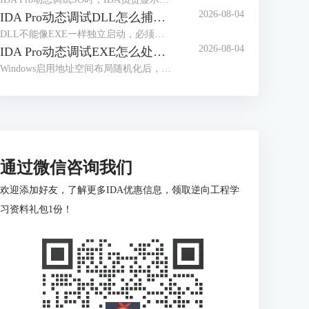
2026-08-04
IDA Pro动态调试DLL怎么捕获模块加载 IDA Pro模块加载后断点没有触发是什么原因
DLL不能像EXE一样独立启动，必须由宿主进程加载。宿主选择错误、加载事件捕获过晚，或仍按静态地址设置断点，都会造成模块已经出现，断点却没有反应。处理“IDA Pro动态调试DLL怎么捕获模块加载IDA Pro模块加载后断点没有触发是什么原因”，要先确认真实加载进程，再依据模块基址和RVA定位运行地址。
2026-08-04
IDA Pro动态调试EXE怎么处理地址随机化 IDA Pro断点地址随程序启动变化如何定位
Windows启用地址空间布局随机化后，同一个EXE每次启动时可能被加载到不同的虚拟地址。IDA静态分析窗口显示的是数据库地址，调试器看到的则是本次进程的实际地址。IDA Pro动态调试EXE怎么处理地址随机化IDA Pro断点地址随程序启动变化如何定位，关键不是记住某次运行的绝对地址，而是保存目标位置相对模块基址的偏移。PE格式中的相对虚拟地址，就是目标虚拟地址减去映像基址；加载器改变基址后，绝对地址会变，模块内偏移通常不变。
通过微信咨询我们
欢迎添加好友，了解更多IDA优惠信息，领取逆向工程学
习资料礼包1份！