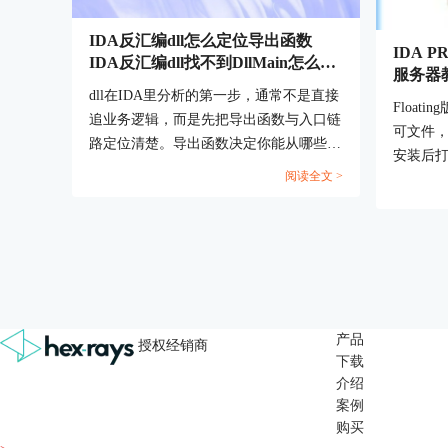
IDA反汇编dll怎么定位导出函数
IDA P
IDA反汇编dll找不到DllMain怎么处
服务器
理
dll在IDA里分析的第一步，通常不是直接
Float
追业务逻辑，而是先把导出函数与入口链
可文件
路定位清楚。导出函数决定你能从哪些对
安装后打开
外接口切入，DllMain决定模块加载时最
阅读全文 >
许可，也可
早执行的初始化路径，两者找准后，后续
使用。...
重命名与调用链追踪会顺很多。...
产品
授权经销商
下载
介绍
案例
购买