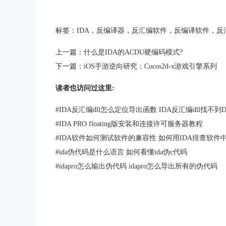
标签：
IDA
，
反编译器
，
反汇编软件
，
反编译软件
，
反
上一篇：
什么是IDA的ACDU硬编码模式?
下一篇：
iOS手游逆向研究：Cocos2d-x游戏引擎系列
读者也访问过这里:
#
IDA反汇编dll怎么定位导出函数 IDA反汇编dll找不到D
#
IDA PRO floating版安装和连接许可服务器教程
#
IDA软件如何测试软件的兼容性 如何用IDA排查软件
#
ida伪代码是什么语言 如何看懂ida伪c代码
#
idapro怎么输出伪代码 idapro怎么导出所有的伪代码