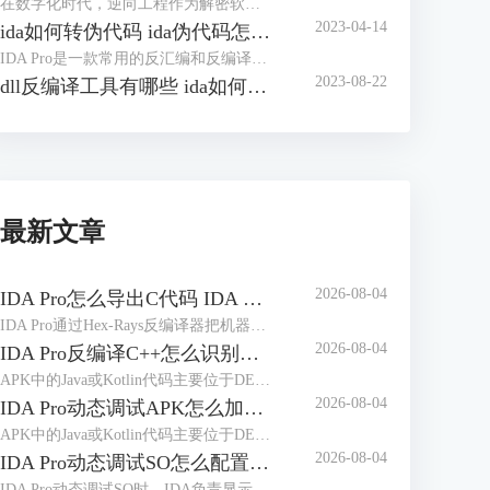
在数字化时代，逆向工程作为解密软件和分析程序的关键技术，正日益受到广泛关注。在逆向分析的过程中，IDA（Interactive DisAssembler）是一款备受推崇的工具，它为逆向工程师们提供了强大的功能和灵活的操作。本文将带您深入探讨如何在IDA中查找字符串，优化字符串窗口的使用，并探讨IDA如何将变量转换成字符串，帮助您更加熟练地驾驭这一工具，为逆向分析的世界增添一抹精彩。
2023-04-14
ida如何转伪代码 ida伪代码怎么看
IDA Pro是一款常用的反汇编和反编译工具，可以帮助我们分析二进制文件的实现细节和执行过程，以便更好地理解程序的执行过程和逻辑。在进行逆向工程的过程中，我们经常需要将反汇编结果转换为伪代码，以便更好地进行分析和修改。本文将介绍如何使用IDA Pro转换为伪代码，并简单讲解ida伪代码怎么看。
2023-08-22
dll反编译工具有哪些 ida如何反编译修改dll文件
最新文章
2026-08-04
IDA Pro怎么导出C代码 IDA Pro导出的C代码缺少变量声明如何处理
IDA Pro通过Hex-Rays反编译器把机器指令转换为接近C语言的伪代码，并不等于恢复原始工程。处理“IDA Pro怎么导出C代码IDA Pro导出的C代码缺少变量声明如何处理”时，应先修正函数边界、参数类型和局部变量，再执行导出；未经整理的伪代码容易出现声明折叠、变量合并和调用原型错误。
2026-08-04
IDA Pro反编译C++怎么识别虚函数 IDA Pro虚函数调用关系显示错误如何调整
APK中的Java或Kotlin代码主要位于DEX文件，Native代码通常位于不同ABI目录下的ELF共享库。动态调试时看到大量sub_xxx、loc_xxx或无意义类名，往往不是调试器没有连接成功，而是当前数据库、运行模块与符号文件没有正确对应。处理“IDA Pro动态调试APK怎么加载符号IDA Pro调试APK时符号名称缺失如何补全”时，应先区分DEX符号和Native符号，再按照实际加载地址补充调试信息。
2026-08-04
IDA Pro动态调试APK怎么加载符号 IDA Pro调试APK时符号名称缺失如何补全
APK中的Java或Kotlin代码主要位于DEX文件，Native代码通常位于不同ABI目录下的ELF共享库。动态调试时看到大量sub_xxx、loc_xxx或无意义类名，往往不是调试器没有连接成功，而是当前数据库、运行模块与符号文件没有正确对应。处理“IDA Pro动态调试APK怎么加载符号IDA Pro调试APK时符号名称缺失如何补全”时，应先区分DEX符号和Native符号，再按照实际加载地址补充调试信息。
2026-08-04
IDA Pro动态调试SO怎么配置远程服务器 IDA Pro远程调试连接频繁中断如何处理
IDA Pro动态调试SO时，IDA负责显示反汇编、断点和寄存器，目标设备上的调试服务器负责控制实际进程。服务器架构、端口、调试器类型或目标进程选择错误，都可能导致无法附加、SO断点失效或连接突然中断。下面围绕“IDA Pro动态调试SO怎么配置远程服务器IDA Pro远程调试连接频繁中断如何处理”，说明完整配置和排查方法。