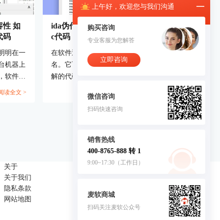
上午
好，
欢迎您与我们沟通
性 如
ida伪代码是什么语言 如何看懂ida伪
购买咨询
代码
c代码
专业客服为您解答
明明在一
在软件逆向工程里，IDA 这款工具特别有
立即咨询
台机器上
名。它可以帮我们把机器码变成更容易理
，软件里
解的代码。很多人觉得直接看汇编代码太
一头雾
难，于是 IDA 提供了伪代码功能，能把
阅读全文 >
阅读全文 >
微信咨询
这款神器
这些机器码“翻译”成像 C 语言那样的代
扫码快速咨询
来聊聊
码，方便我们理解。所以，今天我们就来
，以及如
聊聊“ida伪代码是什么语言 如何看懂ida伪
..
c代码”这个问题，希望能让你对IDA伪代
销售热线
码有更清晰的认识。...
400-8765-888 转 1
9:00~17:30（工作日）
关于
联系我们
关于我们
商务合作：4008765888
隐私条款
麦软商城
网站地图
扫码关注麦软公众号
客服