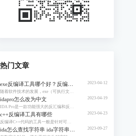
热门文章
2023-04-12
exe反编译工具哪个好？反编译能力强的工具盘点
随着软件技术的发展，exe（可执行文件）已经成为了电脑、手机等多个平台上的主要软件运行格式，而对于exe文件的反编译也成为了逆向工程中不可缺少的一个步骤。本文将介绍一些常用的exe反编译工具，并评价其优缺点，帮助读者选择合适的工具。
2023-04-19
idapro怎么改为中文
IDA Pro是一款功能强大的反汇编和反编译工具，广泛应用于逆向工程和软件开发领域。在使用IDA Pro时，如果我们不习惯英文界面，可以将其改为中文界面。本文将介绍IDA Pro怎么改为中文界面。IDA Pro界面改成中文主要有两种方法，下面是详细介绍。
2023-04-23
c++反编译工具有哪些
反编译C++代码的工具一般是针对可执行文件和库文件的反汇编和逆向分析工具。本文将给大家介绍c++反编译工具有哪些的内容。市面说的c++反编译工具有很多，下面介绍几款使用认识较多的软件。
2023-09-27
ida怎么查找字符串 ida字符串窗口快捷键