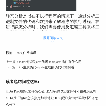
静态分析是指在不执行程序的情况下，通过分析二
进制文件的代码和数据来了解程序的执行过程。在
进行静态分析时，我们需要使用反汇编工具来将二
进制代码转换为汇编代码，并进行分析。使用IDA
对SO文件进行静态分析的主要步骤如下：
展开阅读全文
︾
1、到IDA中文网站下载并安装IDA Pro
标签：
so文件反编译
2、打开IDA Pro，选择“File”->“Open”来打开SO文
件。
上一篇：
ida如何识别arm代码 ida的arm插件有什么用
下一篇：
ida生成伪代码 ida生成的伪代码如何看
3、在打开文件时，我们需要选择正确的文件格式
和架构，否则分析结果可能会不正确。
4、在分析过程中，我们可以使用IDA的各种分析
读者也访问过这里:
工具和插件来辅助分析，例如图形视图、交叉引用
#
IDA Pro调试so文件怎么做 IDA Pro调试so文件符号缺失怎么补
查找、函数列表等。
#
IDA反汇编bin怎么指定加载地址 IDA反汇编bin代码段对不齐怎
么校正