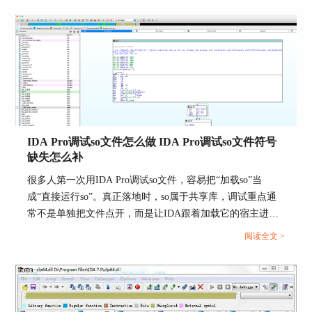
本文介绍了IDA静态分析SO文件，IDA破解SO文件
IDA Pro调试so文件怎么做 IDA Pro调试so文件符号
的相关内容。在进行静态分析和破解时，我们需要
缺失怎么补
了解程序的保护机制和加密算法，以便选择正确的
方法。IDA是一种常用的反汇编工具，可以帮助我
很多人第一次用IDA Pro调试so文件，容易把“加载so”当
们进行高效和准确的分析提供更多的具体方法和技
成“直接运行so”。真正落地时，so属于共享库，调试重点通
巧。通过静态分析和破解SO文件，我们可以更深
常不是单独把文件点开，而是让IDA跟着加载它的宿主进程
入地了解应用程序的实现细节，从而进行调试和优
一起跑。Hex-Rays官方文档已经明确，IDA支持本地和远程
阅读全文 >
化，提高应用程序的性能和安全性。
调试applications and shared libraries，Linux本地调试也支持直
接启动新进程或附加到现有进程，所以so调试的主线其实很
清楚，就是先选调试器，再跟到宿主进程，再去看模块和符
号。...