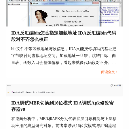
IDA反汇编bin怎么指定加载地址 IDA反汇编bin代码
段对不齐怎么校正
bin文件不带装载地址与段信息，IDA只能按你填写的基址把
字节映射到虚拟地址空间。加载地址一旦错，跳转目标、向
量表、函数入口会整体偏移，看起来就像代码段对不齐。处
理时先把加载地址钉死，再用少量可验证锚点校正，最后固
阅读全文 >
化段与入口点，能最快恢复可读反汇编并保证后续复现一
致。...
IDA调试MBR切换到16位模式 IDA调试Apk修改寄
存器v0
在逆向分析中，MBR和APK分别代表底层引导机制与上层移
动应用的典型研究对象。前者常涉及16位实模式与汇编流程