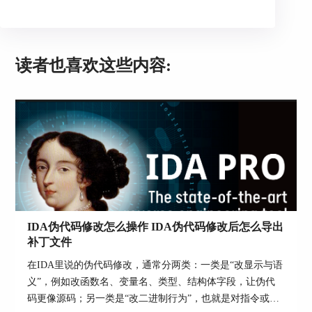
三、初始化系统版本偏移
3.1 DisPatchCreate和DisPatchClose的分发，因为是
默认的分发函数，并没有太多可以分析：
读者也喜欢这些内容:
IDA伪代码修改怎么操作 IDA伪代码修改后怎么导出
补丁文件
在IDA里说的伪代码修改，通常分两类：一类是“改显示与语
3.2 DispatchWrite函数的分发
义”，例如改函数名、变量名、类型、结构体字段，让伪代
3.2.1通讯数据结构的部分分析
码更像源码；另一类是“改二进制行为”，也就是对指令或字