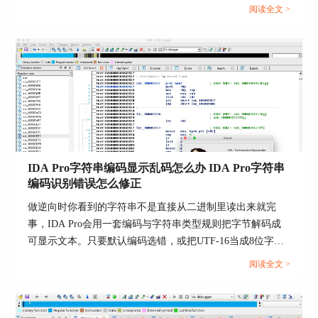
节打补丁，伪代码会随之变化。要能导出补丁文件，必须发
这里就比较关键了，可以注意到丢了两个通讯条
阅读全文 >
生第二类变化，因为仅重命名与改类型不会改变机器码。...
件，一个是在通讯函数的头部存放了一个长度值，
另一个是sysBuffer的值是一个固定值。
由此我们目前可以确定InputBuffer中的前8个字节
0x345821AB00000270
前四个字节是长度，后四个字节是固定标识码，用
于确认三环程序的身份。
IDA Pro字符串编码显示乱码怎么办 IDA Pro字符串
编码识别错误怎么修正
做逆向时你看到的字符串不是直接从二进制里读出来就完
事，IDA Pro会用一套编码与字符串类型规则把字节解码成
可显示文本。只要默认编码选错，或把UTF-16当成8位字符
串去解，就会出现乱码、问号、断字，甚至字符串列表里一
阅读全文 >
堆看似可读但实际无意义的内容。要把IDA Pro字符串编码
显示乱码怎么办，IDA Pro字符串编码识别错误怎么修正这
件事处理干净，思路是先修正单条字符串的类型与编码，再