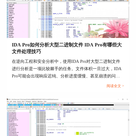
把默认规则改到更贴近样本，最后控制自动识别的范围与口
径。...
IDA Pro如何分析大型二进制文件 IDA Pro有哪些大
文件处理技巧
在逆向工程和安全分析中，使用IDA Pro对大型二进制文件
3.2.2 FuncCall分析
进行分析是一项比较棘手的任务。文件体积一旦过大，IDA
由于在上一小节中我们只知道了InputBuffer的前8个
Pro可能会出现响应迟钝、分析进度缓慢、甚至崩溃的问
字节，直接看IDA分析过后的代码，可以看到while
题。那么，IDA Pro如何分析大型二进制文件呢?IDA Pro有
阅读全文 >
中的条件判断是在判断FuncIndex，函数编号：
哪些大文件处理技巧?今天我们就来聊聊这个话题。...