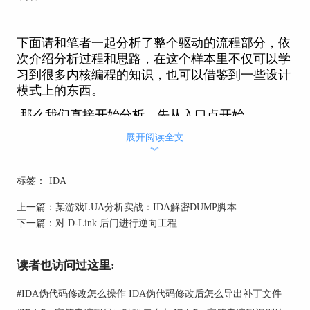
下面请和笔者一起分析了整个驱动的流程部分，依
次介绍分析过程和思路，在这个样本里不仅可以学
习到很多内核编程的知识，也可以借鉴到一些设计
模式上的东西。
那么我们直接开始分析，先从入口点开始。
展开阅读全文
︾
一、驱动入口点
标签：
IDA
首先，一般在DriverMain中驱动主要会做几件事：
上一篇：
某游戏LUA分析实战：IDA解密DUMP脚本
①初始化系统版本偏移
下一篇：
对 D-Link 后门进行逆向工程
②注册通信的分发函数
③设置通讯函数
读者也访问过这里:
④注册通知和回调
#
IDA伪代码修改怎么操作 IDA伪代码修改后怎么导出补丁文件
⑤创建进程通知